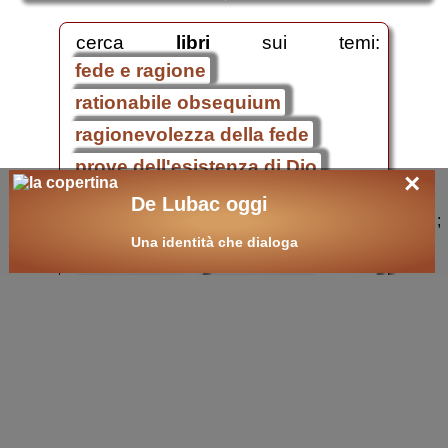
cerca
libri
sui temi:
fede e ragione
rationabile obsequium
ragionevolezza della fede
prove dell'esistenza di Dio
×
divinità di Cristo
fede
De Lubac oggi
;
religione
Gesù Cristo
Dio
Una identità che dialoga
cristianesimo
cultura
libri on-line
Apologetica
.