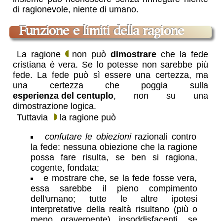
di ragionevole, niente di umano.
funzione e limiti della ragione
La ragione
non può
dimostrare
che la fede
cristiana è vera. Se lo potesse non sarebbe più
fede. La fede può sì essere una certezza, ma
una certezza che poggia sulla
esperienza del centuplo
, non su una
dimostrazione logica.
Tuttavia
la ragione può
confutare le obiezioni
razionali contro
la fede: nessuna obiezione che la ragione
possa fare risulta, se ben si ragiona,
cogente, fondata;
e mostrare che, se la fede fosse vera,
essa sarebbe il pieno compimento
dell'umano; tutte le altre ipotesi
interpretative della realtà risultano (più o
meno gravemente) insoddisfacenti, se