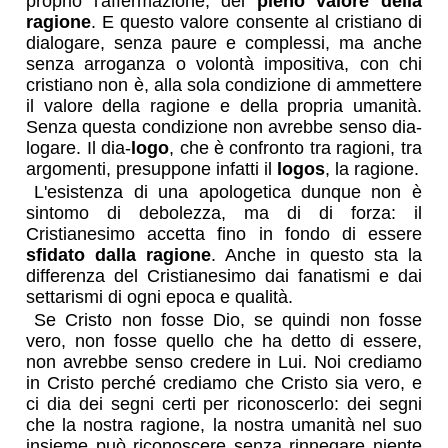
proprio l'affermazione, del
pieno valore della
ragione
. E questo valore consente al cristiano di
dialogare, senza paure e complessi, ma anche
senza arroganza o volontà impositiva, con chi
cristiano non è, alla sola condizione di ammettere
il valore della ragione e della propria umanità.
Senza questa condizione non avrebbe senso dia-
logare. Il dia-
logo
, che è confronto tra ragioni, tra
argomenti, presuppone infatti il
logos
, la ragione.
L'esistenza di una apologetica dunque non è
sintomo di debolezza, ma di di forza: il
Cristianesimo accetta fino in fondo di essere
sfidato dalla ragione
. Anche in questo sta la
differenza del Cristianesimo dai fanatismi e dai
settarismi di ogni epoca e qualità.
Se Cristo non fosse Dio, se quindi non fosse
vero, non fosse quello che ha detto di essere,
non avrebbe senso credere in Lui. Noi crediamo
in Cristo perché crediamo che Cristo sia vero, e
ci dia dei segni certi per riconoscerlo: dei segni
che la nostra ragione, la nostra umanità nel suo
insieme può riconoscere senza rinnegare niente