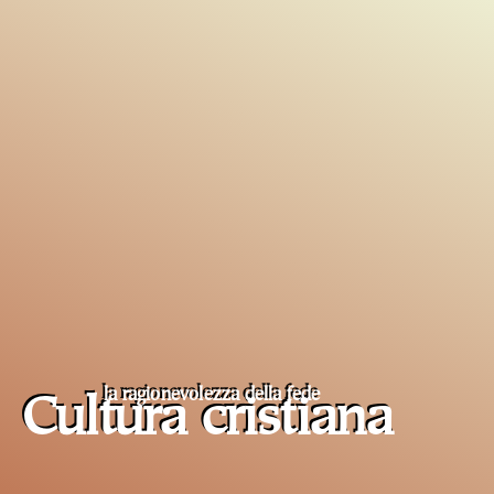
la ragionevolezza della fede
Cultura cristiana