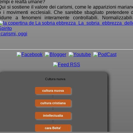
tempi e realtà umane?
Qui si sostiene il valore dei carismi, come le apparizioni marian
o i movimenti ecclesiali. Che sarebbe sbagliato pretendere d
ridurre a fenomeni interamente controllabili. Normalizzabili.
La sobria ebbrezza dell
Spirito
I carismi, oggi
cultura nuova
::
cultura cristiana
::
intellectualia
::
cara Belta'