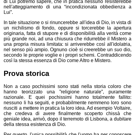
di Lui potremo sapere, che in pratica nessuno resisterebbe
nell'atteggiamento di una “incondizionata obbedienza a
Lui”.
In tale situazione o si rinuncerebbe all'idea di Dio, in vista di
un nichilismo di fondo, oppure si torcerebbe la apertura
originaria, fatta di stupore e di disponibilità alla verità come
più grande noi, ad una chiusura che ridurrebbe il Mistero a
una propria misura limitata: si arriverebbe così all'idolatria,
nel senso più ampio. Ognuno cioè si creerebbe un
suo
dio,
secondo le proprie voglie e i propri schemi. Contraddicendo
così la stessa essenza di Dio come Altro e Mistero.
Prova storica
Non a caso pochissimi sono stati nella storia coloro che
hanno teorizzato una ”religione naturale”, puramente
razionale. E quei pochissimi hanno totalmente fallito:
nessuno li ha seguiti, e probabilmente nemmeno loro sono
riusciti a mettere in pratica la loro idea. Ad esempio Voltaire,
che credeva di avere finalmente scoperto chissà che
geniale idea, arrivò, dopo il terremoto di Lisbona, a dubitare
della stessa esistenza di Dio.
Per questo, l'unica possibilità che l'uomo ha per conoscere