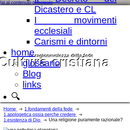
Vai al contenuto principale
Dicastero e CL
I movimenti
ecclesiali
Carismi e dintorni
home
la ragionevolezza della fede
Cultura cristiana
glossario
Blog
links
🔍
Home
1.fondamenti della fede
1.apologetica ossia perche credere
Una religione puramente razionale?
1.esistenza di Dio