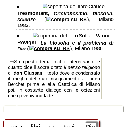
Claude
Tresmontant
,
Cristianesimo, filosofia,
scienze
(
), Milano
1983.
Sofia
Vanni
Rovighi
,
La filosofia e il problema di
Dio
(
), Milano 1986.
Su questo tema molto interessante è
quanto dice il sopra citato
Il senso religioso
di
don Giussani
, testo dove è condensato
il meglio del suo insegnamento al Liceo
Berchet prima e alla Cattolica di Milano
poi, in costante dialogo con le obiezioni
che gli venivano fatte.
🛒
ricerche / acquisti
cerca
libri
sui temi:
Dio