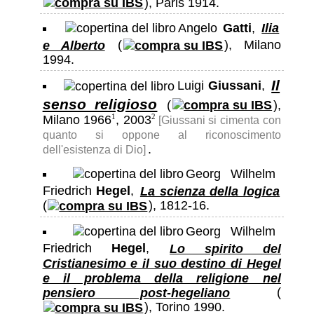
), Paris 1914.
Angelo
Gatti
,
Ilia
e Alberto
(
), Milano
1994.
Il
Luigi
Giussani
,
senso religioso
(
),
Milano 1966
, 2003
1
2
[Giussani si cimenta con
quanto si oppone al riconoscimento
.
dell'esistenza di Dio]
Georg Wilhelm
Friedrich
Hegel
,
La scienza della logica
(
), 1812-16.
Georg Wilhelm
Friedrich
Hegel
,
Lo spirito del
Cristianesimo e il suo destino di Hegel
e il problema della religione nel
pensiero post-hegeliano
(
), Torino 1990.