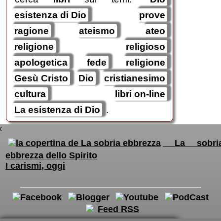
esistenza di Dio
prove
ragione
ateismo
ateo
religione
religioso
apologetica
fede
religione
Gesù Cristo
Dio
cristianesimo
cultura
libri on-line
La esistenza di Dio
.
×
La sobri
ebbrezza dello Spirito
I carismi, oggi