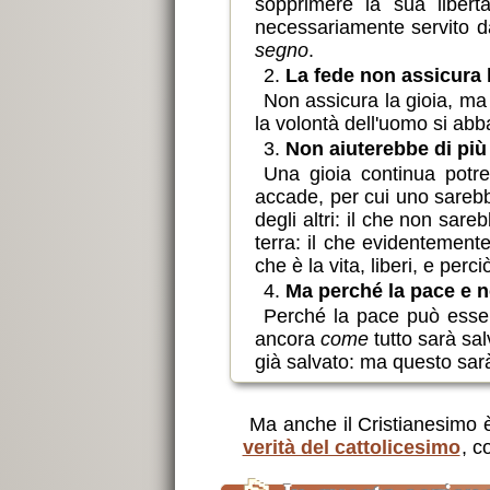
sopprimere la sua libert
necessariamente servito da 
segno
.
2.
La fede non assicura 
Non assicura la gioia, ma 
la volontà dell'uomo si abba
3.
Non aiuterebbe di più
Una gioia continua potr
accade, per cui uno sarebb
degli altri: il che non sar
terra: il che evidentemente
che è la vita, liberi, e per
4.
Ma perché la pace e n
Perché la pace può esser
ancora
come
tutto sarà sa
già salvato: ma questo sarà
Ma anche il Cristianesimo è
verità del cattolicesimo
, c