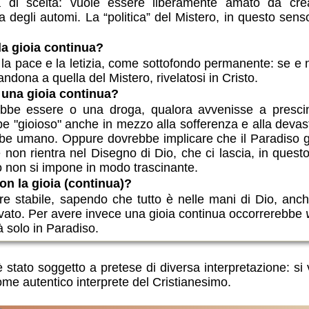
à di scelta: vuole essere liberamente amato da crea
degli automi. La “politica” del Mistero, in questo senso,
la gioia continua?
la pace e la letizia, come sottofondo permanente: se e n
ndona a quella del Mistero, rivelatosi in Cristo.
 una gioia continua?
ebbe essere o una droga, qualora avvenisse a presci
e "gioioso" anche in mezzo alla sofferenza e alla devas
ebbe umano. Oppure dovrebbe implicare che il Paradiso già
 non rientra nel Disegno di Dio, che ci lascia, in quest
ciò non si impone in modo trascinante.
on la gioia (continua)?
e stabile, sapendo che tutto è nelle mani di Dio, anc
lvato. Per avere invece una gioia continua occorrerebbe
 solo in Paradiso.
 stato soggetto a pretese di diversa interpretazione: s
ome autentico interprete del Cristianesimo.