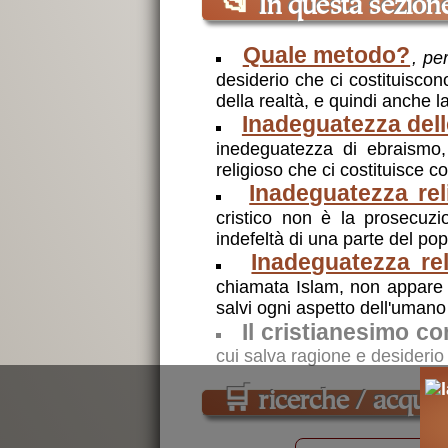
📂
In questa sezion
Quale metodo?
, pe
desiderio che ci costituiscono
della realtà, e quindi anche l
Inadeguatezza delle
inedeguatezza di ebraismo,
religioso che ci costituisce 
Inadeguatezza rel
cristico non è la prosecuz
indefeltà di una parte del pop
Inadeguatezza rel
chiamata Islam, non appare ra
salvi ogni aspetto dell'umano
Il cristianesimo c
cui salva ragione e desiderio
🛒
ricerche / acquist