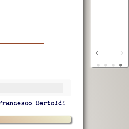
ta
OSF
aiuta i
poveri
Francesco Bertoldi