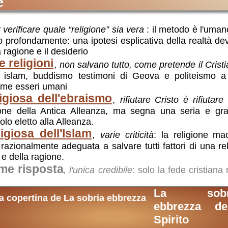
e
r verificare quale “religione” sia vera
: il metodo è l'umano
 profondamente: una ipotesi esplicativa della realtà deve 
a ragione e il desiderio
 religioni
, non salvano tutto, come pretende il Cris
 islam, buddismo testimoni di Geova e politeismo a
come esseri umani
igiosa dell'ebraismo
, rifiutare Cristo è rifiutare
ione della Antica Alleanza, ma segna una seria e gra
olo eletto alla Alleanza.
igiosa dell'Islam
, varie criticità
: la religione ma
zionalmente adeguata a salvare tutti fattori di una reli
 e della ragione.
ome risposta
, l'unica credibile
: solo la fede cristiana
La sobr
i
ebbrezza del
Spirito