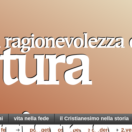
a ragionevolezza 
tura
Pro T
il libro più amato
Sancta
da
Papa Leone
un ai
cristiani
di Terra
ni
vita nella fede
il Cristianesimo nella storia
 fede
1.apologetica ossia perche credere
2.ve
una t