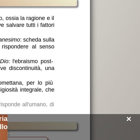
, ossia la ragione e il
salvare tutti i fattori
tianesimo
: scheda sulla
 rispondere al senso
 Dio
: l'ebraismo post-
ve discontinuità, una
omettana, per lo più
giosità integrale, che
 risponde all'umano, di
×
ia
lo
;