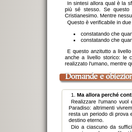
In sintesi allora qual è la 
più sé stesso. Se questo 
Cristianesimo. Mentre nessuna
Questo è verificabile in due
constatando che quando
constatando che quando
E questo anzitutto a livel
anche a livello storico: le
realizzato l'umano, mentre qua
domande e obiezio
1.
Ma allora perché cont
Realizzare l'umano vuol d
Paradiso: altrimenti vivremm
resta un periodo di prova 
destino eterno.
Dio a ciascuno da suffic