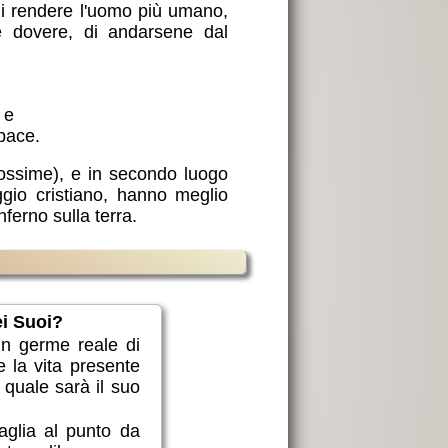
, di rendere l'uomo più umano,
e dovere, di andarsene dal
 e
 pace.
rossime), e in secondo luogo
ggio cristiano, hanno meglio
nferno sulla terra.
ei Suoi?
 un germe reale di
re la vita presente
 quale sarà il suo
aglia al punto da