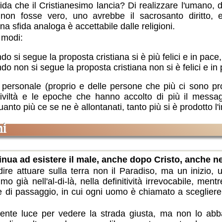
sfida che il Cristianesimo lancia? Di realizzare l'umano
non fosse vero, uno avrebbe il sacrosanto diritto, 
 sfida analoga è accettabile dalle religioni.
 modi:
 si segue la proposta cristiana si è più felici e in pace,
 non si segue la proposta cristiana non si è felici e in
lo personale (proprio e delle persone che più ci sono p
 civiltà e le epoche che hanno accolto di più il messa
nto più ce se ne è allontanati, tanto più si è prodotto l'i
ni
inua ad esistere il male, anche dopo Cristo, anche n
ire attuare sulla terra non il Paradiso, ma un inizio,
o già nell'al-di-là, nella definitività irrevocabile, ment
e di passaggio, in cui ogni uomo è chiamato a scegliere
iente luce per vedere la strada giusta, ma non lo abb