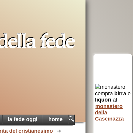
della fede
erra
Opera San
aiuta AVSI
Francesco
compra
birra
o
uto a
per i poveri
liquori
al
 e non
AVSI
aiuta chi
monastero
 Santa
è in difficoltà
della
in tutto il
Cascinazza
🔍
la fede oggi
home
mondo
rita del cristianesimo
erra