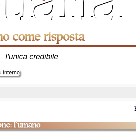
stiana
martoria
con sua
prefazione
imo come risposta
l'unica credibile
ione: l'umano