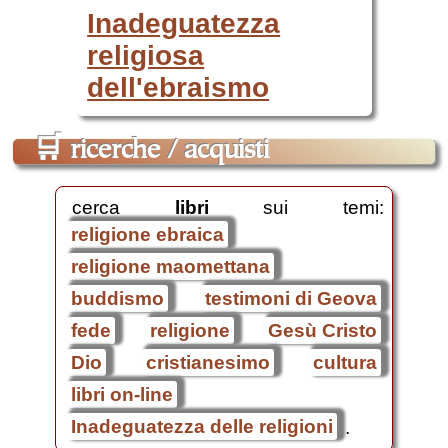
Inadeguatezza
religiosa
dell'ebraismo
🛒
ricerche / acquisti
cerca
libri
sui temi:
religione ebraica
religione maomettana
buddismo
testimoni di Geova
fede
religione
Gesù Cristo
Dio
cristianesimo
cultura
libri on-line
Inadeguatezza delle religioni
.