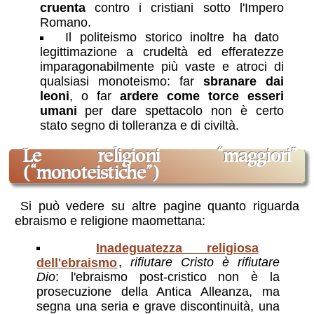
cruenta
contro i cristiani sotto l'Impero
Romano.
Il politeismo storico inoltre ha dato
legittimazione a crudeltà ed efferatezze
imparagonabilmente più vaste e atroci di
qualsiasi monoteismo: far
sbranare dai
leoni
, o far
ardere come torce esseri
umani
per dare spettacolo non è certo
stato segno di tolleranza e di civiltà.
le religioni “maggiori”
(“monoteistiche”)
Si può vedere su altre pagine quanto riguarda
ebraismo e religione maomettana:
Inadeguatezza religiosa
dell'ebraismo
,
rifiutare Cristo è rifiutare
Dio
: l'ebraismo post-cristico non è la
prosecuzione della Antica Alleanza, ma
segna una seria e grave discontinuità, una