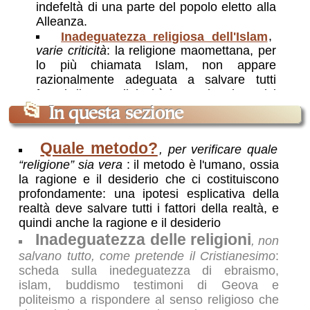
indefeltà di una parte del popolo eletto alla
Alleanza.
Inadeguatezza religiosa dell'Islam
,
varie criticità
: la religione maomettana, per
lo più chiamata Islam, non appare
razionalmente adeguata a salvare tutti
fattori di una religiosità integrale, che salvi
ogni aspetto dell'umano e della ragione.
📂
In questa sezione
Quale metodo?
, per verificare quale
“religione” sia vera
: il metodo è l'umano, ossia
la ragione e il desiderio che ci costituiscono
profondamente: una ipotesi esplicativa della
realtà deve salvare tutti i fattori della realtà, e
quindi anche la ragione e il desiderio
Inadeguatezza delle religioni
, non
salvano tutto, come pretende il Cristianesimo
:
scheda sulla inedeguatezza di ebraismo,
islam, buddismo testimoni di Geova e
politeismo a rispondere al senso religioso che