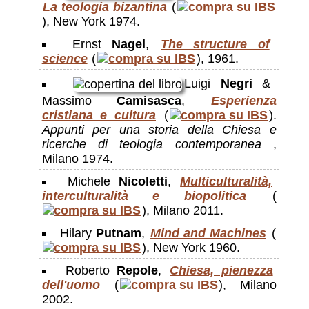
La teologia bizantina
(
), New York 1974.
Ernst
Nagel
,
The structure of
science
(
), 1961.
Luigi
Negri
&
Massimo
Camisasca
,
Esperienza
cristiana e cultura
(
).
Appunti per una storia della Chiesa e
ricerche di teologia contemporanea
,
Milano 1974.
Michele
Nicoletti
,
Multiculturalità,
interculturalità e biopolitica
(
), Milano 2011.
Hilary
Putnam
,
Mind and Machines
(
), New York 1960.
Roberto
Repole
,
Chiesa, pienezza
dell'uomo
(
), Milano
2002.