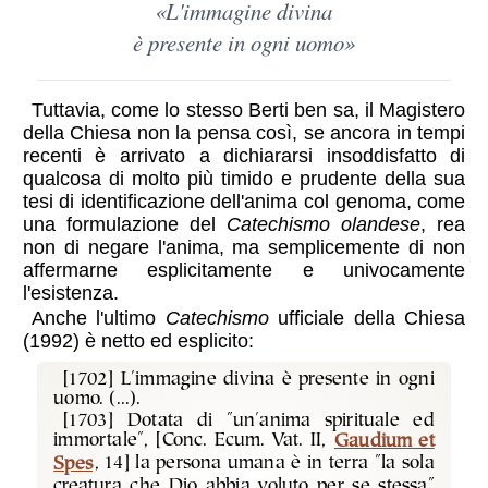
«L'immagine divina
è presente in ogni uomo»
Tuttavia, come lo stesso Berti ben sa, il Magistero
della Chiesa non la pensa così, se ancora in tempi
recenti è arrivato a dichiararsi insoddisfatto di
qualcosa di molto più timido e prudente della sua
tesi di identificazione dell'anima col genoma, come
una formulazione del
Catechismo olandese
, rea
non di negare l'anima, ma semplicemente di non
affermarne esplicitamente e univocamente
l'esistenza.
Anche l'ultimo
Catechismo
ufficiale della Chiesa
(1992) è netto ed esplicito:
[1702] L'immagine divina è presente in ogni
uomo. (...).
[1703] Dotata di "un'anima spirituale ed
immortale", [Conc. Ecum. Vat. II,
Gaudium et
Spes
, 14] la persona umana è in terra "la sola
creatura che Dio abbia voluto per se stessa"