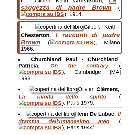
La
Gilbert Keith
Chesterton
,
saggezza di padre Brown
(
), 1914.
Gilbert Keith
I racconti di padre
Chesterton
,
Brown
(
), Milano
1966.
Churchland Paul - Churchland
Patricia
,
On the contrary
(
), Cambridge [MA]
1998.
Olivier
Clément
,
La rivolta dello spirito
(
), Paris 1979.
Henri
De Lubac
,
Il
dramma dell'umanesimo ateo
(
), Paris 1944
.
1