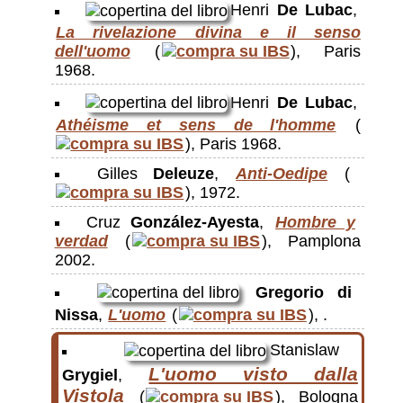
Henri
De Lubac
,
La rivelazione divina e il senso
dell'uomo
(
), Paris
1968.
Henri
De Lubac
,
Athéisme et sens de l'homme
(
), Paris 1968.
Gilles
Deleuze
,
Anti-Oedipe
(
), 1972.
Cruz
González-Ayesta
,
Hombre y
verdad
(
), Pamplona
2002.
Gregorio di
Nissa
,
L'uomo
(
), .
Stanislaw
L'uomo visto dalla
Grygiel
,
Vistola
(
), Bologna