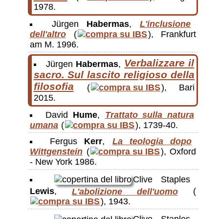
1978.
Jürgen
Habermas
,
L'inclusione
dell'altro
(
), Frankfurt
am M. 1996.
Verbalizzare il
Jürgen
Habermas
,
sacro. Sul lascito religioso della
filosofia
(
), Bari
2015.
David
Hume
,
Trattato sulla natura
umana
(
), 1739-40.
Fergus
Kerr
,
La teologia dopo
Wittgenstein
(
), Oxford
- New York 1986.
Clive Staples
Lewis
,
L'abolizione dell'uomo
(
), 1943.