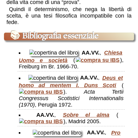
della vita come di una “prova”.
Quindi il determinismo, che nega la libertà di
scelta, è una tesi filosofica incompatibile con la
fede.
📚
Bibliografia essenziale
AA.VV.
,
Chiesa
Uomo e società
(
),
Freiburg im Br. 1966-70.
AA.VV.
,
Deus et
homo ad mentem I. Duns Scoti
(
).
Acta Tertii
Congressus Scotistici Internationalis
(1970)
, Perugia 1972.
AA.VV.
,
Sobre el alma
(
), Madrid 2005.
AA.VV.
,
Pro