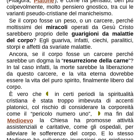
(Pitagora,
Platone
), e come ha pensato, ben più
colpevolmente, molto pensiero gnostico, tra cui le
varianti pseudo-cristiane del manicheismo.
Se il corpo fosse un peso, o un carcere, perché
moltissimi dei
miracoli
operati da Gesù Cristo
sarebbero proprio delle
guarigioni da malattie
del corpo
? Egli guariva, infatti, ciechi, paralitici,
storpi e affetti da svariate malattie.
Ancora, se il corpo fosse un carcere perché
sarebbe un dogma la “
resurrezione della carne
”?
In tal caso infatti, la morte sarebbe la liberazione
da questo carcere, e la vita eterna dovrebbe
essere la vita del puro spirito, finalmente libero dal
corpo.
È vero che
in certi periodi la spiritualità
cristiana è stata troppo imbevuta di accenti
platonici, col rischio di considerare la corporeità
come il “pericolo numero uno”,
ma fin dal
Medioevo
la Chiesa ha promosse attività
assistenziali e caritative, come gli ospedali, per
alleviare le sofferenze del corpo. E lo stesso