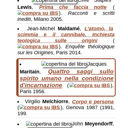
Clive Staples
Lewis
,
Prima che faccia notte
(
).
Racconti e scritti
inediti
, Milano 2005.
Jean-Michel
Maldamé
,
L’atomo, la
scimmia e il cannibale. Inchiesta
teologica sulle origini
(
).
Enquête théologique
sur les Origines
, Paris 2014.
Jacques
Quattro saggi sullo
Maritain
,
spirito umano nella condizione
d'incarnazione
(
),
Paris 1956.
Virgilio
Melchiorre
,
Corpo e persona
(
), Genova 1987 (1991,
199.
John
Meyendorff
,