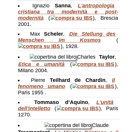
Ignazio
Sanna
,
L'antropologia
cristiana tra modernità e post-
modernità
(
), Brescia
2001.
Max
Scheler
,
Die Stellung des
Menschen im Kosmos
(
), 1928.
Charles
Taylor
,
Etica e umanità
(
),
Milano 2004.
Pierre
Teilhard de Chardin
,
Il
fenomeno umano
(
),
Paris 1955 .
Tommaso d’Aquino
,
L'unità
dell'intelletto
(
), Paris
1270.
Claude