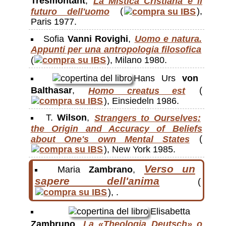
Tresmontant
,
La Mistica Cristiana e il
futuro dell'uomo
(
),
Paris 1977.
Sofia
Vanni Rovighi
,
Uomo e natura.
Appunti per una antropologia filosofica
(
), Milano 1980.
Hans Urs
von
Balthasar
,
Homo creatus est
(
), Einsiedeln 1986.
T.
Wilson
,
Strangers to Ourselves:
the Origin and Accuracy of Beliefs
about One's own Mental States
(
), New York 1985.
Verso un
Maria
Zambrano
,
sapere dell'anima
(
), .
Elisabetta
Zambruno
,
La «Theologia Deutsch» o