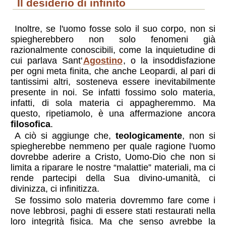
il desiderio di infinito
Inoltre, se l'uomo fosse solo il suo corpo, non si
spiegherebbero non solo fenomeni già
razionalmente conoscibili, come la inquietudine di
cui parlava Sant'
Agostino
, o la insoddisfazione
per ogni meta finita, che anche Leopardi, al pari di
tantissimi altri, sosteneva essere inevitabilmente
presente in noi. Se infatti fossimo solo materia,
infatti, di sola materia ci appagheremmo. Ma
questo, ripetiamolo, è una affermazione ancora
filosofica
.
A ciò si aggiunge che,
teologicamente
, non si
spiegherebbe nemmeno per quale ragione l'uomo
dovrebbe aderire a Cristo, Uomo-Dio che non si
limita a riparare le nostre “malattie” materiali, ma ci
rende partecipi della Sua divino-umanità, ci
divinizza, ci infinitizza.
Se fossimo solo materia dovremmo fare come i
nove lebbrosi, paghi di essere stati restaurati nella
loro integrità fisica. Ma che senso avrebbe la