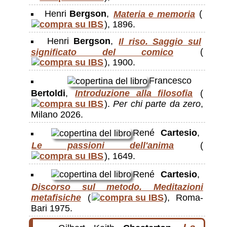
Henri
Bergson
,
Materia e memoria
(
), 1896.
Henri
Bergson
,
Il riso. Saggio sul
significato del comico
(
), 1900.
Francesco
Bertoldi
,
Introduzione alla filosofia
(
).
Per chi parte da zero
,
Milano 2026.
René
Cartesio
,
Le passioni dell'anima
(
), 1649.
René
Cartesio
,
Discorso sul metodo. Meditazioni
metafisiche
(
), Roma-
Bari 1975.