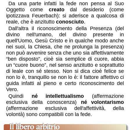
Da una parte infatti la fede non pensa al Suo
Oggetto come
creato
dal desiderio (come
ipotizzava Feuerbach): si aderisce a qualcosa di
reale, che è anzitutto
conosciuto
.
Dall'altra il riconoscimento della Presenza (del
divino nell'umano, del divino presente in
quell'Uomo, Gesù Cristo e in qualche modo anche
nei suoi, la Chiesa, che ne prolunga la presenza)
non può avvenire senza che uno sia affettivamente
“ben disposto”, cioè sia semplice di cuore, abbia
un “cuore buono”, nel senso anzitutto e soprattutto
di leale con sé stesso. Non si dica cioè felice se
non lo è, tranquillo se non lo è: il fattore affettivo ci
guida infatti al pieno e certo riconoscimento del
Vero.
Quindi
né intellettualismo
(affermazione
esclusiva della conoscenza)
né volontarismo
(affermazione esclusiva dell'affettività, della
volontà) sono compatibili con la fede.
il libero arbitrio