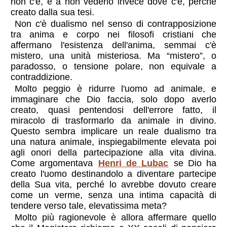
non c'è, e a non vederlo invece dove c'è, perché
creato dalla sua tesi.
Non c'è dualismo nel senso di contrapposizione
tra anima e corpo nei filosofi cristiani che
affermano l'esistenza dell'anima, semmai c'è
mistero, una unità misteriosa. Ma “mistero”, o
paradosso, o tensione polare, non equivale a
contraddizione.
Molto peggio è ridurre l'uomo ad animale, e
immaginare che Dio faccia, solo dopo averlo
creato, quasi pentendosi dell'errore fatto, il
miracolo di trasformarlo da animale in divino.
Questo sembra implicare un reale dualismo tra
una natura animale, inspiegabilmente elevata poi
agli onori della partecipazione alla vita divina.
Come argomentava
Henri de Lubac
se Dio ha
creato l'uomo destinandolo a diventare partecipe
della Sua vita, perché lo avrebbe dovuto creare
come un verme, senza una intima capacità di
tendere verso tale, elevatissima meta?
Molto più ragionevole è allora affermare quello