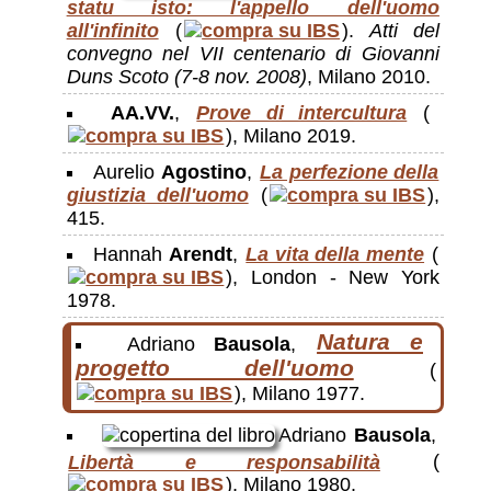
statu isto: l'appello dell'uomo
all'infinito
(
).
Atti del
convegno nel VII centenario di Giovanni
Duns Scoto (7-8 nov. 2008)
, Milano 2010.
AA.VV.
,
Prove di intercultura
(
), Milano 2019.
Aurelio
Agostino
,
La perfezione della
giustizia dell'uomo
(
),
415.
Hannah
Arendt
,
La vita della mente
(
), London - New York
1978.
Natura e
Adriano
Bausola
,
progetto dell'uomo
(
), Milano 1977.
Adriano
Bausola
,
Libertà e responsabilità
(
), Milano 1980.