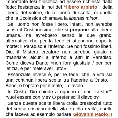
importante tesi filosofica ad essere richiesta dalla
fede: l'esistenza in noi del “
libero arbitrio
”, della
libertà del volere, della libertà di scelta, di quella
che la Scolastica chiamava la
libertas minor
.
Se l'uomo non fosse libero, infatti, non avrebbe
senso il Cristianesimo, che si
propone
alla libertà
umana, né avrebbero senso le due grandi
alternative che per la fede ci attendono dopo la
morte: il Paradiso e l’Inferno. Se non fossimo liberi,
Dio, il Mistero creatore non sarebbe giusto a
“mandare” alcuni all’Inferno e altri in Paradiso.
Come diceva Dante «non fora giustizia / per ben
letizia, e per male aver lutto»
Essenziale invece è, per le fede, che la vita sia
una continua libera scelta tra l’aderire a Cristo, il
Bene, e l’optare per il male, il diavolo.
In Cristo, Dio chiede a ognuno di noi: “ci stai?”
“vuoi essere con Me? O preferisci il diavolo?”
Senza questa scelta libera crolla pressoché tutto
del senso cristiano della vita e della realtà, quello
che faceva ad esempio parlare
Giovanni Paolo II