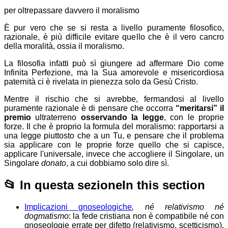
per oltrepassare davvero il moralismo
È pur vero che se si resta a livello puramente filosofico,
razionale, è più difficile evitare quello che è il vero cancro
della moralità, ossia il moralismo.
La filosofia infatti
può sì giungere ad affermare Dio come
Infinita Perfezione, ma
la Sua amorevole e misericordiosa
paternità ci è rivelata in pienezza solo da Gesù Cristo.
Mentre il rischio che si avrebbe, fermandosi al livello
puramente razionale è di pensare che occorra
“meritarsi” il
premio
ultraterreno
osservando la legge
, con le proprie
forze. Il che è proprio la formula del moralismo: rapportarsi a
una legge piuttosto che a un Tu, e pensare che il problema
sia applicare con le proprie forze quello che si capisce,
applicare l'universale, invece che accogliere il Singolare, un
Singolare
donato
, a cui dobbiamo solo dire sì.
📂
In questa sezione
In this section
Implicazioni gnoseologiche
, né relativismo né
dogmatismo
: la fede cristiana non è compatibile né con
gnoseologie errate per difetto (relativismo, scetticismo),