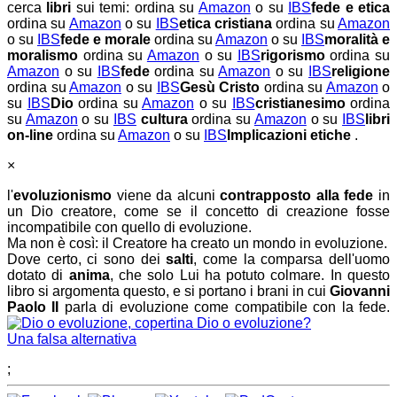
cerca
libri
sui temi:
ordina su
Amazon
o su
IBS
fede e etica
ordina su
Amazon
o su
IBS
etica cristiana
ordina su
Amazon
o su
IBS
fede e morale
ordina su
Amazon
o su
IBS
moralità e
moralismo
ordina su
Amazon
o su
IBS
rigorismo
ordina su
Amazon
o su
IBS
fede
ordina su
Amazon
o su
IBS
religione
ordina su
Amazon
o su
IBS
Gesù Cristo
ordina su
Amazon
o
su
IBS
Dio
ordina su
Amazon
o su
IBS
cristianesimo
ordina
su
Amazon
o su
IBS
cultura
ordina su
Amazon
o su
IBS
libri
on-line
ordina su
Amazon
o su
IBS
Implicazioni etiche
.
×
l'
evoluzionismo
viene da alcuni
contrapposto alla fede
in
un Dio creatore, come se il concetto di creazione fosse
incompatibile con quello di evoluzione.
Ma non è così: il Creatore ha creato un mondo in evoluzione.
Dove certo, ci sono dei
salti
, come la comparsa dell'uomo
dotato di
anima
, che solo Lui ha potuto colmare. In questo
libro si argomenta questo, e si portano i brani in cui
Giovanni
Paolo II
parla di evoluzione come compatibile con la fede.
Dio o evoluzione?
Una falsa alternativa
;