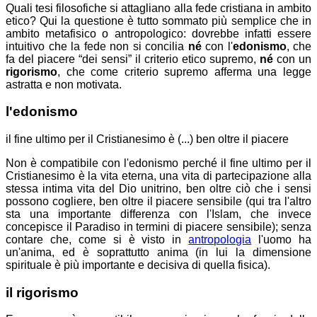
Quali tesi filosofiche si attagliano alla fede cristiana in ambito
etico? Qui la questione è tutto sommato più semplice che in
ambito metafisico o antropologico: dovrebbe infatti essere
intuitivo che la fede non si concilia
né
con l'
edonismo
, che
fa del piacere “dei sensi” il criterio etico supremo,
né
con un
rigorismo
, che come criterio supremo afferma una legge
astratta e non motivata.
l'edonismo
il fine ultimo per il Cristianesimo è (...) ben oltre il piacere
Non è compatibile con l'edonismo perché il fine ultimo per il
Cristianesimo è la vita eterna, una vita di partecipazione alla
stessa intima vita del Dio unitrino, ben oltre ciò che i sensi
possono cogliere, ben oltre il piacere sensibile (qui tra l'altro
sta una importante differenza con l'Islam, che invece
concepisce il Paradiso in termini di piacere sensibile); senza
contare che, come si è visto in
antropologia
l'uomo ha
un'anima, ed è soprattutto anima (in lui la dimensione
spirituale è più importante e decisiva di quella fisica).
il rigorismo