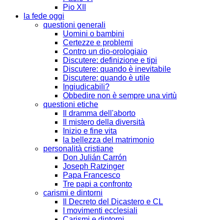
Pio XII
la fede oggi
questioni generali
Uomini o bambini
Certezze e problemi
Contro un dio-orologiaio
Discutere: definizione e tipi
Discutere: quando è inevitabile
Discutere: quando è utile
Ingiudicabili?
Obbedire non è sempre una virtù
questioni etiche
Il dramma dell'aborto
Il mistero della diversità
Inizio e fine vita
la bellezza del matrimonio
personalità cristiane
Don Julián Carrón
Joseph Ratzinger
Papa Francesco
Tre papi a confronto
carismi e dintorni
Il Decreto del Dicastero e CL
I movimenti ecclesiali
Carismi e dintorni