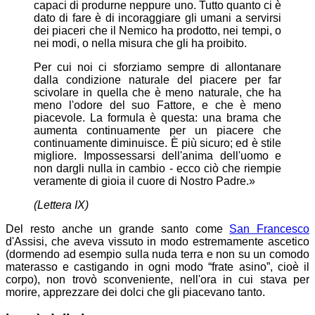
capaci di produrne neppure uno. Tutto quanto ci è
dato di fare è di incoraggiare gli umani a servirsi
dei piaceri che il Nemico ha prodotto, nei tempi, o
nei modi, o nella misura che gli ha proibito.
Per cui noi ci sforziamo sempre di allontanare
dalla condizione naturale del piacere per far
scivolare in quella che è meno naturale, che ha
meno l'odore del suo Fattore, e che è meno
piacevole. La formula è questa: una brama che
aumenta continuamente per un piacere che
continuamente diminuisce. È più sicuro; ed è stile
migliore. Impossessarsi dell'anima dell'uomo e
non dargli nulla in cambio - ecco ciò che riempie
veramente di gioia il cuore di Nostro Padre.»
(Lettera IX)
Del resto anche un grande santo come
San Francesco
d'Assisi, che aveva vissuto in modo estremamente ascetico
(dormendo ad esempio sulla nuda terra e non su un comodo
materasso e castigando in ogni modo “frate asino”, cioè il
corpo), non trovò sconveniente, nell'ora in cui stava per
morire, apprezzare dei dolci che gli piacevano tanto.