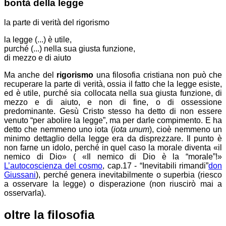
bontà della legge
la parte di verità del rigorismo
la legge (...) è utile,
purché (...) nella sua giusta funzione,
di mezzo e di aiuto
Ma anche del
rigorismo
una filosofia cristiana non può che
recuperare la parte di verità, ossia il fatto che la legge esiste,
ed è utile, purché sia collocata nella sua giusta funzione, di
mezzo e di aiuto, e non di fine, o di ossessione
predominante. Gesù Cristo stesso ha detto di non essere
venuto “per abolire la legge”, ma per darle compimento. E ha
detto che nemmeno uno iota (
iota unum
), cioè nemmeno un
minimo dettaglio della legge era da disprezzare. Il punto è
non farne un idolo, perché in quel caso la morale diventa «il
nemico di Dio» (
«Il nemico di Dio è la “morale”!»
L’autocoscienza del cosmo
, cap.17 - “Inevitabili rimandi”
don
Giussani
), perché genera inevitabilmente o
superbia (riesco
a osservare la legge) o
disperazione (non riuscirò mai a
osservarla).
oltre la filosofia