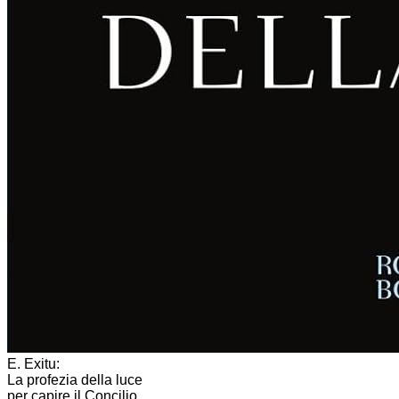
E. Exitu:
La profezia della luce
per capire il Concilio