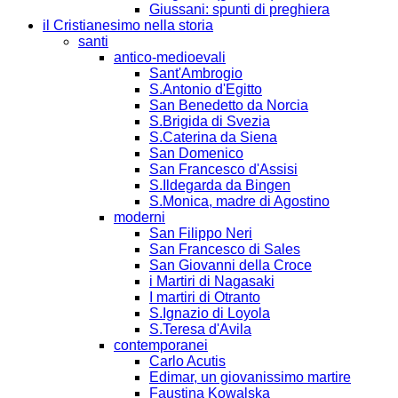
Giussani: spunti di preghiera
il Cristianesimo nella storia
santi
antico-medioevali
Sant'Ambrogio
S.Antonio d'Egitto
San Benedetto da Norcia
S.Brigida di Svezia
S.Caterina da Siena
San Domenico
San Francesco d'Assisi
S.Ildegarda da Bingen
S.Monica, madre di Agostino
moderni
San Filippo Neri
San Francesco di Sales
San Giovanni della Croce
i Martiri di Nagasaki
I martiri di Otranto
S.Ignazio di Loyola
S.Teresa d'Avila
contemporanei
Carlo Acutis
Edimar, un giovanissimo martire
Faustina Kowalska