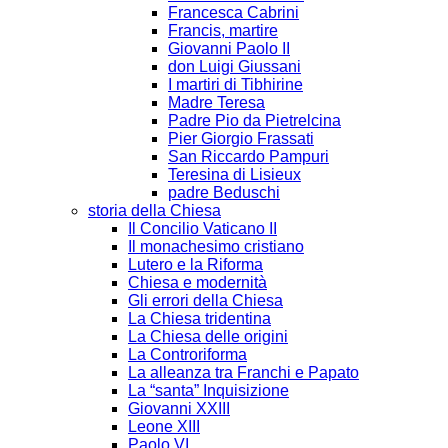
Francesca Cabrini
Francis, martire
Giovanni Paolo II
don Luigi Giussani
I martiri di Tibhirine
Madre Teresa
Padre Pio da Pietrelcina
Pier Giorgio Frassati
San Riccardo Pampuri
Teresina di Lisieux
padre Beduschi
storia della Chiesa
Il Concilio Vaticano II
Il monachesimo cristiano
Lutero e la Riforma
Chiesa e modernità
Gli errori della Chiesa
La Chiesa tridentina
La Chiesa delle origini
La Controriforma
La alleanza tra Franchi e Papato
La “santa” Inquisizione
Giovanni XXIII
Leone XIII
Paolo VI