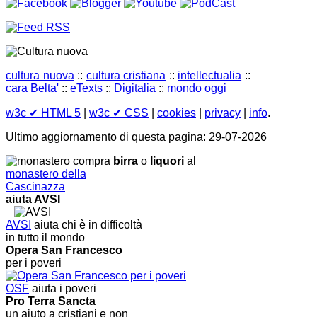
cultura nuova
::
cultura cristiana
::
intellectualia
::
cara Belta'
::
eTexts
::
Digitalia
::
mondo oggi
w3c
✔ HTML 5
|
w3c
✔ CSS
|
cookies
|
privacy
|
info
.
Ultimo aggiornamento di questa pagina: 29-07-2026
compra
birra
o
liquori
al
monastero della
Cascinazza
aiuta AVSI
AVSI
aiuta chi è in difficoltà
in tutto il mondo
Opera San Francesco
per i poveri
OSF
aiuta i poveri
Pro Terra Sancta
un aiuto a cristiani e non