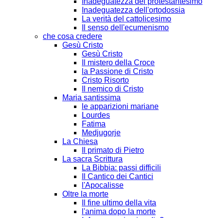
Inadeguatezza del protestantesimo
Inadeguatezza dell'ortodossia
La verità del cattolicesimo
Il senso dell'ecumenismo
che cosa credere
Gesù Cristo
Gesù Cristo
Il mistero della Croce
la Passione di Cristo
Cristo Risorto
Il nemico di Cristo
Maria santissima
le apparizioni mariane
Lourdes
Fatima
Medjugorje
La Chiesa
Il primato di Pietro
La sacra Scrittura
La Bibbia: passi difficili
Il Cantico dei Cantici
l'Apocalisse
Oltre la morte
Il fine ultimo della vita
l'anima dopo la morte