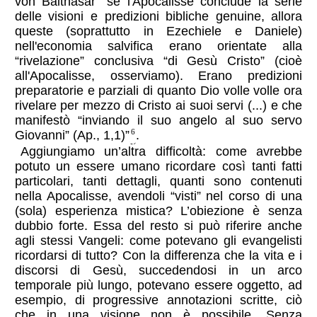
von Balthasar “se l'Apocalisse conclude la serie
delle visioni e predizioni bibliche genuine, allora
queste (soprattutto in Ezechiele e Daniele)
nell'economia salvifica erano orientate alla
“rivelazione” conclusiva “di Gesù Cristo” (cioè
all'Apocalisse, osserviamo). Erano predizioni
preparatorie e parziali di quanto Dio volle volle ora
rivelare per mezzo di Cristo ai suoi servi (...) e che
manifestò “inviando il suo angelo al suo servo
Giovanni” (Ap., 1,1)”
.
6
Aggiungiamo un’altra difficoltà: come avrebbe
potuto un essere umano ricordare così tanti fatti
particolari, tanti dettagli, quanti sono contenuti
nella Apocalisse, avendoli “visti” nel corso di una
(sola) esperienza mistica? L’obiezione è senza
dubbio forte. Essa del resto si può riferire anche
agli stessi Vangeli: come potevano gli evangelisti
ricordarsi di tutto? Con la differenza che la vita e i
discorsi di Gesù, succedendosi in un arco
temporale più lungo, potevano essere oggetto, ad
esempio, di progressive annotazioni scritte, ciò
che in una visione non è possibile. Senza