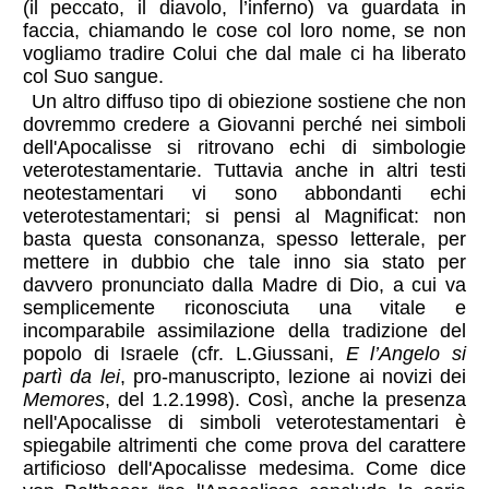
(il peccato, il diavolo, l’inferno) va guardata in
faccia, chiamando le cose col loro nome, se non
vogliamo tradire Colui che dal male ci ha liberato
col Suo sangue.
Un altro diffuso tipo di obiezione sostiene che non
dovremmo credere a Giovanni perché nei simboli
dell'Apocalisse si ritrovano echi di simbologie
veterotestamentarie. Tuttavia anche in altri testi
neotestamentari vi sono abbondanti echi
veterotestamentari; si pensi al Magnificat: non
basta questa consonanza, spesso letterale, per
mettere in dubbio che tale inno sia stato per
davvero pronunciato dalla Madre di Dio, a cui va
semplicemente riconosciuta una vitale e
incomparabile assimilazione della tradizione del
popolo di Israele (cfr. L.Giussani,
E l’Angelo si
partì da lei
, pro-manuscripto, lezione ai novizi dei
Memores
, del 1.2.1998). Così, anche la presenza
nell'Apocalisse di simboli veterotestamentari è
spiegabile altrimenti che come prova del carattere
artificioso dell'Apocalisse medesima. Come dice