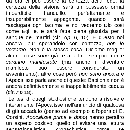
da ora ci può essere la certezza della fede, la
certezza della visione sarà un possesso ormai
imperdibile, tranquillo, perfettamente e
insuperabilmente appagante, quando sarà
“asciugata ogni lacrima” e noi vedremo Dio così
come Egli è, e sarà fatta piena giustizia per il
sangue dei martiri (cfr.
Ap
, 6, 10). E questo noi
ancora, pur sperandolo con certezza,
non lo
vediamo.
Non è la stessa cosa. Diciamo meglio:
alcune cose
sono
già, e alla fine semplicemente
saranno manifestate
(ma anche il diventare
manifesto può essere considerato un
avvenimento); altre cose però
non sono ancora
e
l’Apocalisse parla anche di queste: Babilonia non è
ancora definitivamente e inappellabilmente caduta
(cfr.
Ap
18).
Le tesi di quegli studiosi che tendono a risolvere
interamente l'Apocalisse nell'annuncio di qualcosa
di già accaduto (penso ad esempio all'opera di E.
Corsini,
Apocalisse prima e dopo
) hanno peraltro
un aspetto positivo: quello di evitare una lettura
sensazionalistica, cronachistica, come se