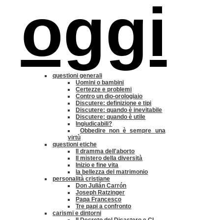
oggi
questioni generali
Uomini o bambini
Certezze e problemi
Contro un dio-orologiaio
Discutere: definizione e tipi
Discutere: quando è inevitabile
Discutere: quando è utile
Ingiudicabili?
Obbedire non è sempre una
virtù
questioni etiche
Il dramma dell'aborto
Il mistero della diversità
Inizio e fine vita
la bellezza del matrimonio
personalità cristiane
Don Julián Carrón
Joseph Ratzinger
Papa Francesco
Tre papi a confronto
carismi e dintorni
Il Decreto del Dicastero e CL