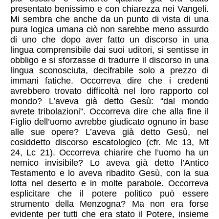
presentato benissimo e con chiarezza nei Vangeli.
Mi sembra che anche da un punto di vista di una
pura logica umana ciò non sarebbe meno assurdo
di uno che dopo aver fatto un discorso in una
lingua comprensibile dai suoi uditori, si sentisse in
obbligo e si sforzasse di tradurre il discorso in una
lingua sconosciuta, decifrabile solo a prezzo di
immani fatiche. Occorreva dire che i credenti
avrebbero trovato difficoltà nel loro rapporto col
mondo? L’aveva già detto Gesù: “dal mondo
avrete tribolazioni”. Occorreva dire che alla fine il
Figlio dell’uomo avrebbe giudicato ognuno in base
alle sue opere? L’aveva già detto Gesù, nel
cosiddetto discorso escatologico (cfr. Mc 13, Mt
24, Lc 21). Occorreva chiarire che l’uomo ha un
nemico invisibile? Lo aveva già detto l’Antico
Testamento e lo aveva ribadito Gesù, con la sua
lotta nel deserto e in molte parabole. Occorreva
esplicitare che il potere politico può essere
strumento della Menzogna? Ma non era forse
evidente per tutti che era stato il Potere, insieme