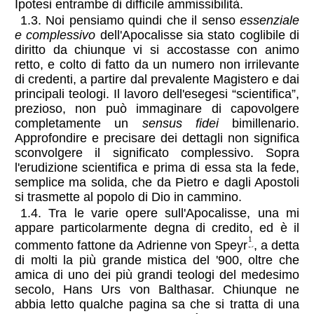
Ipotesi entrambe di difficile ammissibilità.
1.3. Noi pensiamo quindi che il senso
essenziale
e complessivo
dell'Apocalisse sia stato coglibile di
diritto da chiunque vi si accostasse con animo
retto, e colto di fatto da un numero non irrilevante
di credenti, a partire dal prevalente Magistero e dai
principali teologi. Il lavoro dell'esegesi “scientifica”,
prezioso, non può immaginare di capovolgere
completamente un
sensus fidei
bimillenario.
Approfondire e precisare dei dettagli non significa
sconvolgere il significato complessivo. Sopra
l'erudizione scientifica e prima di essa sta la fede,
semplice ma solida, che da Pietro e dagli Apostoli
si trasmette al popolo di Dio in cammino.
1.4. Tra le varie opere sull'Apocalisse, una mi
appare particolarmente degna di credito, ed è il
1
commento fattone da Adrienne von Speyr
, a detta
di molti la più grande mistica del '900, oltre che
amica di uno dei più grandi teologi del medesimo
secolo, Hans Urs von Balthasar. Chiunque ne
abbia letto qualche pagina sa che si tratta di una