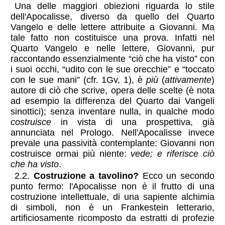
Una delle maggiori obiezioni riguarda lo stile
dell'Apocalisse, diverso da quello del Quarto
Vangelo e delle lettere attribuite a Giovanni. Ma
tale fatto non costituisce una prova. Infatti nel
Quarto Vangelo e nelle lettere, Giovanni, pur
raccontando essenzialmente “ciò che ha visto” con
i suoi occhi, “udito con le sue orecchie” e “toccato
con le sue mani” (cfr. 1Gv, 1), è
più
(
attivamente
)
autore di ciò che scrive, opera delle scelte (è nota
ad esempio la differenza del Quarto dai Vangeli
sinottici); senza inventare nulla, in qualche modo
costruisce
in vista di una prospettiva, già
annunciata nel Prologo. Nell'Apocalisse invece
prevale una passività contemplante: Giovanni non
costruisce ormai più niente:
vede; e riferisce ciò
che ha visto
.
2.2.
Costruzione a tavolino?
Ecco un secondo
punto fermo: l'Apocalisse non è il frutto di una
costruzione intellettuale, di una sapiente alchimia
di simboli, non è un Frankestein letterario,
artificiosamente ricomposto da estratti di profezie