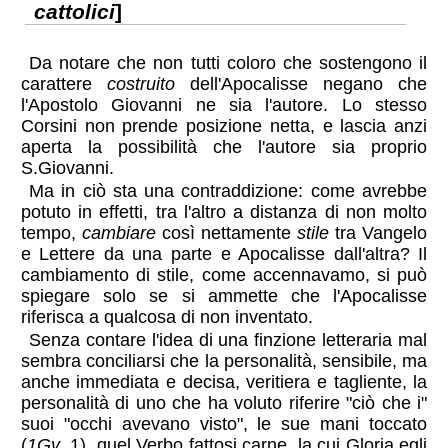
cattolici
]
Da notare che non tutti coloro che sostengono il
carattere
costruito
dell'Apocalisse negano che
l'Apostolo Giovanni ne sia l'autore. Lo stesso
Corsini non prende posizione netta, e lascia anzi
aperta la possibilità che l'autore sia proprio
S.Giovanni.
Ma in ciò sta una contraddizione: come avrebbe
potuto in effetti, tra l'altro a distanza di non molto
tempo,
cambiare
così nettamente
stile
tra Vangelo
e Lettere da una parte e Apocalisse dall'altra? Il
cambiamento di stile, come accennavamo, si può
spiegare solo se si ammette che l'Apocalisse
riferisca a qualcosa di non inventato.
Senza contare l'idea di una finzione letteraria mal
sembra conciliarsi che la personalità, sensibile, ma
anche immediata e decisa, veritiera e tagliente, la
personalità di uno che ha voluto riferire "ciò che i"
suoi "occhi avevano visto", le sue mani toccato
(
1Gv
, 1), quel Verbo fattosi carne, la cui Gloria egli