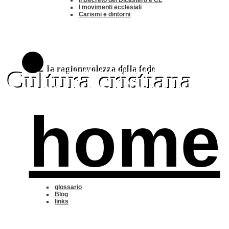
I movimenti ecclesiali
Carismi e dintorni
la ragionevolezza della fede
Cultura cristiana
home
glossario
Blog
links