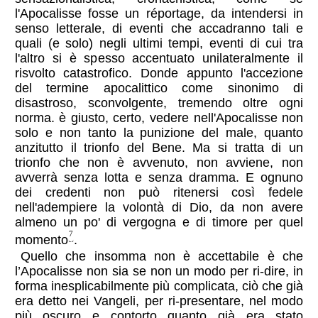
l'Apocalisse fosse un réportage, da intendersi in
senso letterale, di eventi che accadranno tali e
quali (e solo) negli ultimi tempi, eventi di cui tra
l'altro si è spesso accentuato unilateralmente il
risvolto catastrofico. Donde appunto l'accezione
del termine apocalittico come sinonimo di
disastroso, sconvolgente, tremendo oltre ogni
norma. è giusto, certo, vedere nell'Apocalisse non
solo e non tanto la punizione del male, quanto
anzitutto il trionfo del Bene. Ma si tratta di un
trionfo che non è avvenuto, non avviene, non
avverrà senza lotta e senza dramma. E ognuno
dei credenti non può ritenersi così fedele
nell'adempiere la volontà di Dio, da non avere
almeno un po' di vergogna e di timore per quel
7
momento
.
Quello che insomma non è accettabile è che
l’Apocalisse non sia se non un modo per ri-dire, in
forma inesplicabilmente più complicata, ciò che già
era detto nei Vangeli, per ri-presentare, nel modo
più oscuro e contorto quanto già era stato