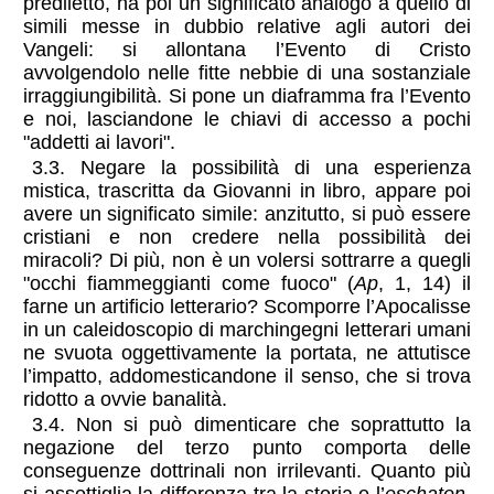
prediletto, ha poi un significato analogo a quello di
simili messe in dubbio relative agli autori dei
Vangeli: si allontana l’Evento di Cristo
avvolgendolo nelle fitte nebbie di una sostanziale
irraggiungibilità. Si pone un diaframma fra l’Evento
e noi, lasciandone le chiavi di accesso a pochi
"addetti ai lavori".
3.3. Negare la possibilità di una esperienza
mistica, trascritta da Giovanni in libro, appare poi
avere un significato simile: anzitutto, si può essere
cristiani e non credere nella possibilità dei
miracoli? Di più, non è un volersi sottrarre a quegli
"occhi fiammeggianti come fuoco" (
Ap
, 1, 14) il
farne un artificio letterario? Scomporre l’Apocalisse
in un caleidoscopio di marchingegni letterari umani
ne svuota oggettivamente la portata, ne attutisce
l’impatto, addomesticandone il senso, che si trova
ridotto a ovvie banalità.
3.4. Non si può dimenticare che soprattutto la
negazione del terzo punto comporta delle
conseguenze dottrinali non irrilevanti. Quanto più
si assottiglia la differenza tra la storia e l’
eschaton
,