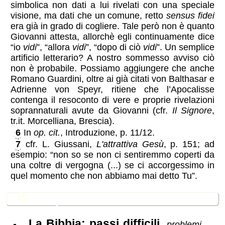
simbolica non dati a lui rivelati con una speciale
visione, ma dati che un comune, retto
sensus fidei
era già in grado di cogliere. Tale però non è quanto
Giovanni attesta, allorchè egli continuamente dice
“io
vidi
”, “allora
vidi
”, “dopo di ciò
vidi
”. Un semplice
artificio letterario? A nostro sommesso avviso ciò
non è probabile. Possiamo aggiungere che anche
Romano Guardini, oltre ai già citati von Balthasar e
Adrienne von Speyr, ritiene che l’Apocalisse
contenga il resoconto di vere e proprie rivelazioni
soprannaturali avute da Giovanni (cfr.
Il Signore
,
tr.it. Morcelliana, Brescia).
6
In
op. cit.
, Introduzione, p. 11/12.
7
cfr. L. Giussani,
L'attrattiva Gesù
, p. 151; ad
esempio: “non so se non ci sentiremmo coperti da
una coltre di vergogna (...) se ci accorgessimo in
quel momento che non abbiamo mai detto Tu”.
📂
In questa sezione
La Bibbia: passi difficili
, problemi