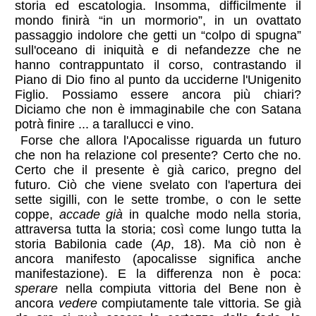
storia ed escatologia. Insomma, difficilmente il
mondo finirà “in un mormorio”, in un ovattato
passaggio indolore che getti un “colpo di spugna”
sull'oceano di iniquità e di nefandezze che ne
hanno contrappuntato il corso, contrastando il
Piano di Dio fino al punto da ucciderne l'Unigenito
Figlio. Possiamo essere ancora più chiari?
Diciamo che non è immaginabile che con Satana
potrà finire ... a tarallucci e vino.
Forse che allora l'Apocalisse riguarda un futuro
che non ha relazione col presente? Certo che no.
Certo che il presente è già carico, pregno del
futuro. Ciò che viene svelato con l'apertura dei
sette sigilli, con le sette trombe, o con le sette
coppe,
accade già
in qualche modo nella storia,
attraversa tutta la storia; così come lungo tutta la
storia Babilonia cade (
Ap
, 18). Ma ciò non è
ancora manifesto (apocalisse significa anche
manifestazione). E la differenza non è poca:
sperare
nella compiuta vittoria del Bene non è
ancora
vedere
compiutamente tale vittoria. Se già