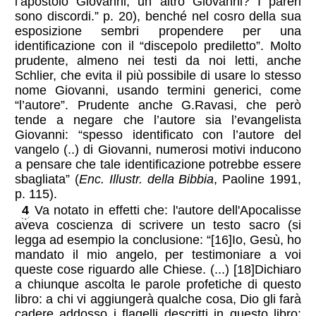
l’apostolo Giovanni, un altro Giovanni? I pareri
sono discordi.” p. 20), benché nel cosro della sua
esposizione sembri propendere per una
identificazione con il “discepolo prediletto”. Molto
prudente, almeno nei testi da noi letti, anche
Schlier, che evita il più possibile di usare lo stesso
nome Giovanni, usando termini generici, come
“l’autore”. Prudente anche G.Ravasi, che però
tende a negare che l’autore sia l’evangelista
Giovanni: “spesso identificato con l’autore del
vangelo (..) di Giovanni, numerosi motivi inducono
a pensare che tale identificazione potrebbe essere
sbagliata” (
Enc. Illustr. della Bibbia
, Paoline 1991,
p. 115).
4
Va notato in effetti che: l'autore dell'Apocalisse
aveva coscienza di scrivere un testo sacro (si
legga ad esempio la conclusione: “[16]Io, Gesù, ho
mandato il mio angelo, per testimoniare a voi
queste cose riguardo alle Chiese. (...) [18]Dichiaro
a chiunque ascolta le parole profetiche di questo
libro: a chi vi aggiungerà qualche cosa, Dio gli farà
cadere addosso i flagelli descritti in questo libro;