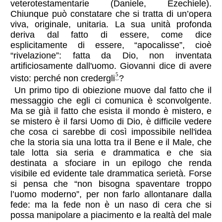
veterotestamentarie (Daniele, Ezechiele).
Chiunque può constatare che si tratta di un’opera
viva, originale, unitaria. La sua unità profonda
deriva dal fatto di essere, come dice
esplicitamente di essere, “apocalisse”, cioè
“rivelazione”: fatta da Dio, non inventata
artificiosamente dall'uomo. Giovanni dice di avere
5
visto: perché non credergli
?
Un primo tipo di obiezione muove dal fatto che il
messaggio che egli ci comunica è sconvolgente.
Ma se già il fatto che esista il mondo è mistero, e
se mistero è il farsi Uomo di Dio, è difficile vedere
che cosa ci sarebbe di così impossibile nell'idea
che la storia sia una lotta tra il Bene e il Male, che
tale lotta sia seria e drammatica e che sia
destinata a sfociare in un epilogo che renda
visibile ed evidente tale drammatica serietà. Forse
si pensa che “non bisogna spaventare troppo
l’uomo moderno”, per non farlo allontanare dalla
fede: ma la fede non è un naso di cera che si
possa manipolare a piacimento e la realtà del male