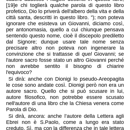
[19]e chi toglierà qualche parola di questo libro
profetico, Dio lo priverà dell'albero della vita e della
città santa, descritti in questo libro. ”); non poteva
ignorare che esisteva un Giovanni, diciamo così,
per antonomasia, quello a cui chiunque pensava
sentendo questo nome, cioè il discepolo prediletto
dal Signore; dunque usare tale nome senza
precisare altro non poteva non ingenerare la
convinzione che si trattasse di
quel
Giovanni; se
l'autore sacro fosse stato un altro Giovanni perché
non avrebbe sentito il bisogno di chiarire
l'equivoco?
Si dirà: anche con Dionigi lo pseudo-Areopagita
le cose sono andate così. Dionigi però non era un
autore sacro. Quello che si può scusare in lui,
autore filosofico, non potrebbe essere scusato
nell'autore di una libro che la Chiesa venera come
Parola di Dio.
Si dirà, ancora: anche l’autore della Lettera agli
Ebrei non è S.Paolo, come a lungo era stato
creduto. Sì, ma con la differenza che in tale lettera