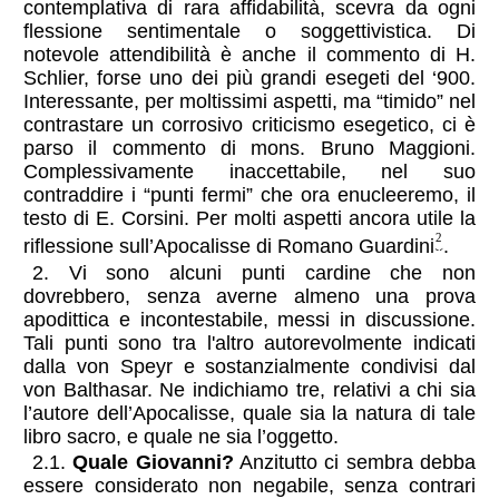
contemplativa di rara affidabilità, scevra da ogni
flessione sentimentale o soggettivistica. Di
notevole attendibilità è anche il commento di H.
Schlier, forse uno dei più grandi esegeti del ‘900.
Interessante, per moltissimi aspetti, ma “timido” nel
contrastare un corrosivo criticismo esegetico, ci è
parso il commento di mons. Bruno Maggioni.
Complessivamente inaccettabile, nel suo
contraddire i “punti fermi” che ora enucleeremo, il
testo di E. Corsini. Per molti aspetti ancora utile la
2
riflessione sull’Apocalisse di Romano Guardini
.
2. Vi sono alcuni punti cardine che non
dovrebbero, senza averne almeno una prova
apodittica e incontestabile, messi in discussione.
Tali punti sono tra l'altro autorevolmente indicati
dalla von Speyr e sostanzialmente condivisi dal
von Balthasar. Ne indichiamo tre, relativi a chi sia
l’autore dell’Apocalisse, quale sia la natura di tale
libro sacro, e quale ne sia l’oggetto.
2.1.
Quale Giovanni?
Anzitutto ci sembra debba
essere considerato non negabile, senza contrari