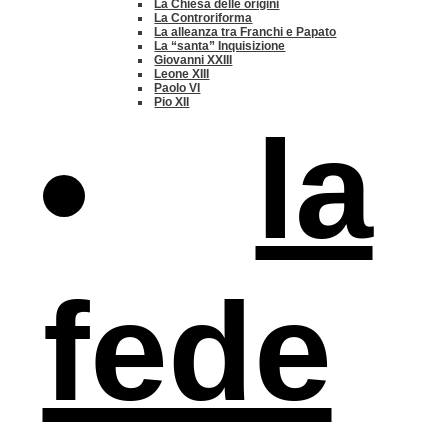
La Chiesa delle origini
La Controriforma
La alleanza tra Franchi e Papato
La “santa” Inquisizione
Giovanni XXIII
Leone XIII
Paolo VI
Pio XII
la
fede