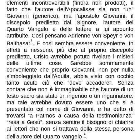
elementi incontrovertibili (finora non prodotti), il
fatto che l'autore dell'Apocalisse sia non “un”
Giovanni (generico), ma l’apostolo Giovanni, il
discepolo prediletto dal Signore, l'autore del
Quarto Vangelo e delle lettere a lui appunto
attribuite. Così pensano Adrienne von Speyr e von
3
Balthasar
. E così sembra essere conveniente. In
effetti a nessuno, più che al proprio discepolo
prediletto, Cristo avrebbe potuto rivelare i misteri
delle ultime cose. Sarebbe sommamente
conveniente che proprio Giovanni, non per nulla
simboleggiato dall'Aquila, abbia visto con occhio
tanto acuto ciò che “deve accadere”. Senza
contare che non è immaginabile che l'autore di un
testo sacro sia stato un ingenuo o un ingannatore:
ma tale avrebbe dovuto essere uno che si è
presentato col nome di Giovanni, e ha detto di
trovarsi “a Patmos a causa della testimonianza”
“resa a Gesù”, senza sentire il bisogno di chiarire
ai lettori che non si trattava della stessa persona
4
dell'autore del Quarto Vangelo
.