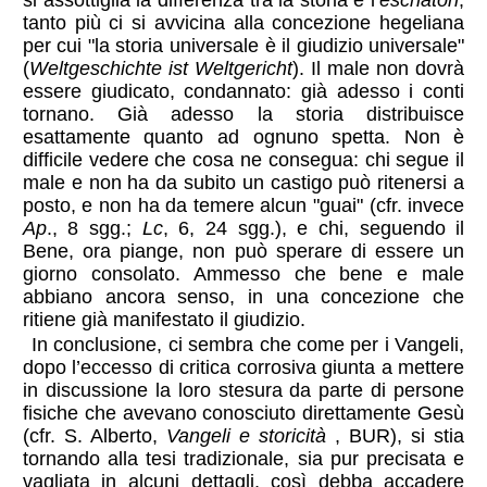
tanto più ci si avvicina alla concezione hegeliana
per cui "la storia universale è il giudizio universale"
(
Weltgeschichte ist Weltgericht
). Il male non dovrà
essere giudicato, condannato: già adesso i conti
tornano. Già adesso la storia distribuisce
esattamente quanto ad ognuno spetta. Non è
difficile vedere che cosa ne consegua: chi segue il
male e non ha da subito un castigo può ritenersi a
posto, e non ha da temere alcun "guai" (cfr. invece
Ap
., 8 sgg.;
Lc
, 6, 24 sgg.), e chi, seguendo il
Bene, ora piange, non può sperare di essere un
giorno consolato. Ammesso che bene e male
abbiano ancora senso, in una concezione che
ritiene già manifestato il giudizio.
In conclusione, ci sembra che come per i Vangeli,
dopo l’eccesso di critica corrosiva giunta a mettere
in discussione la loro stesura da parte di persone
fisiche che avevano conosciuto direttamente Gesù
(cfr. S. Alberto,
Vangeli e storicità
, BUR), si stia
tornando alla tesi tradizionale, sia pur precisata e
vagliata in alcuni dettagli, così debba accadere