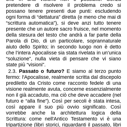
pretendere di risolvere il problema credo si
possano tenere presenti due punti: escludendo
ogni forma di “dettatura” diretta (e meno che mai di
“scrittura automatica”), si deve anzi tutto tenere
presente che un autore sacro fruisce, nel momento
della stesura del testo che andrà a far parte della
Parola di Dio, di un particolare, soprannaturale
aiuto dello Spirito; in secondo luogo non è detto
che l’intera Apocalisse sia stata rivelata in un’unica
“soluzione”, nulla vieta di pensare che vi siano
state più “visioni”.
2.3.
Passato o futuro?
E siamo al terzo punto
fermo: l'Apocalisse, realmente scritta dal discepolo
prediletto da Cristo come racconto fedele di una
visione realmente avuta, concerne essenzialmente
non il già accaduto, ma ciò che deve accadere (nel
futuro e “alla fine”). Così per secoli è stata intesa,
così appare il suo più ovvio significato. Così
vorrebbe anche la architettura logica della
Scrittura: come nell'Antico Testamento vi è una
tripartizione (libri storici, riguardanti il passato, libri