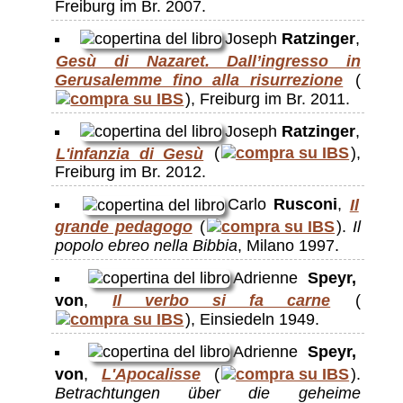
Freiburg im Br. 2007.
Joseph
Ratzinger
,
Gesù di Nazaret. Dall’ingresso in
Gerusalemme fino alla risurrezione
(
), Freiburg im Br. 2011.
Joseph
Ratzinger
,
L'infanzia di Gesù
(
),
Freiburg im Br. 2012.
Carlo
Rusconi
,
Il
grande pedagogo
(
).
Il
popolo ebreo nella Bibbia
, Milano 1997.
Adrienne
Speyr,
von
,
Il verbo si fa carne
(
), Einsiedeln 1949.
Adrienne
Speyr,
von
,
L'Apocalisse
(
).
Betrachtungen über die geheime