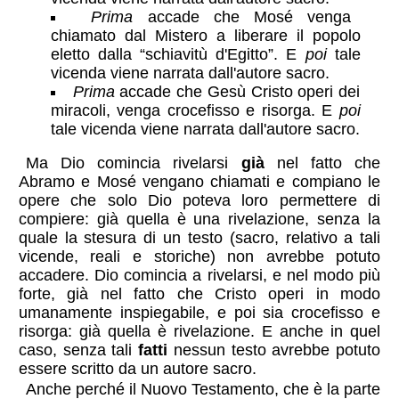
Prima
accade che Mosé venga
chiamato dal Mistero a liberare il popolo
eletto dalla “schiavitù d'Egitto”. E
poi
tale
vicenda viene narrata dall'autore sacro.
Prima
accade che Gesù Cristo operi dei
miracoli, venga crocefisso e risorga. E
poi
tale vicenda viene narrata dall'autore sacro.
Ma Dio comincia rivelarsi
già
nel fatto che
Abramo e Mosé vengano chiamati e compiano le
opere che solo Dio poteva loro permettere di
compiere: già quella è una rivelazione, senza la
quale la stesura di un testo (sacro, relativo a tali
vicende, reali e storiche) non avrebbe potuto
accadere. Dio comincia a rivelarsi, e nel modo più
forte, già nel fatto che Cristo operi in modo
umanamente inspiegabile, e poi sia crocefisso e
risorga: già quella è rivelazione. E anche in quel
caso, senza tali
fatti
nessun testo avrebbe potuto
essere scritto da un autore sacro.
Anche perché il Nuovo Testamento, che è la parte