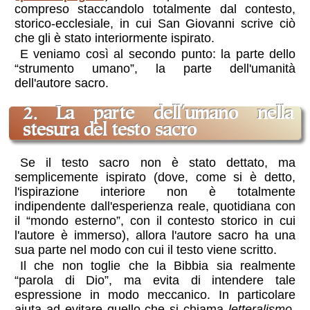
compreso staccandolo totalmente dal contesto,
storico-ecclesiale, in cui San Giovanni scrive ciò
che gli è stato interiormente ispirato.
E veniamo così al secondo punto: la parte dello
“strumento umano”, la parte dell'umanità
dell'autore sacro.
2. La parte dell'umano nella
stesura del testo sacro
Se il testo sacro non è stato dettato, ma
semplicemente ispirato (dove, come si è detto,
l'ispirazione interiore non è totalmente
indipendente dall'esperienza reale, quotidiana con
il “mondo esterno”, con il contesto storico in cui
l'autore è immerso), allora l'autore sacro ha una
sua parte nel modo con cui il testo viene scritto.
Il che non toglie che la Bibbia sia realmente
“parola di Dio”, ma evita di intendere tale
espressione in modo meccanico. In particolare
aiuta ad evitare quello che si chiama
letteralismo
,