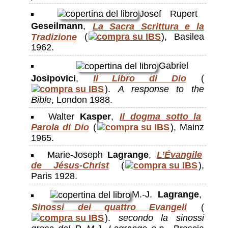
Josef Rupert
Geseilmann
,
La Sacra Scrittura e la
Tradizione
(
), Basilea
1962.
Gabriel
Josipovici
,
Il Libro di Dio
(
).
A response to the
Bible
, London 1988.
Walter
Kasper
,
Il dogma sotto la
Parola di Dio
(
), Mainz
1965.
Marie-Joseph
Lagrange
,
L’Évangile
de Jésus-Christ
(
),
Paris 1928.
M.-J.
Lagrange
,
Sinossi dei quattro Evangeli
(
).
secondo la sinossi