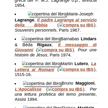
greca del P. M.J. Lagrange o.p.
, Brescia
1954.
Marie-Joseph
Lagrange
,
Il padre Lagrange al servizio
della Bibbia
(
).
Souvenirs personnels
, Paris 1967.
Barnabas
Lindars
& Béda
Rigaux
,
Il messaggio di
Giovanni
(
).
Pour une
histoire de Jésus
, Paris 1974.
Martin
Lutero
,
La
Lettera ai Romani
(
),
1515-16.
Bruno
Maggioni
,
L'Apocalisse
(
).
Per
una lettura profetica del temo presente
,
Assisi 1994.