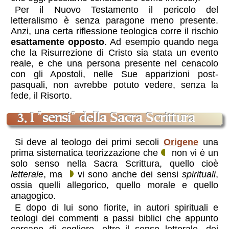
Per il Nuovo Testamento il pericolo del
letteralismo è senza paragone meno presente.
Anzi, una certa riflessione teologica corre il rischio
esattamente opposto
. Ad esempio quando nega
che la Risurrezione di Cristo sia stata un evento
reale, e che una persona presente nel cenacolo
con gli Apostoli, nelle Sue apparizioni post-
pasquali, non avrebbe potuto vedere, senza la
fede, il Risorto.
3. I ”sensi” della Sacra Scrittura
Si deve al teologo dei primi secoli
Origene
una
prima sistematica teorizzazione che
non vi è un
solo senso nella Sacra Scrittura, quello cioè
letterale
, ma
vi sono anche dei sensi
spirituali
,
ossia quelli allegorico, quello morale e quello
anagogico.
E dopo di lui sono fiorite, in autori spirituali e
teologi dei commenti a passi biblici che appunto
cercano di cogliere, oltre il senso letterale, dei