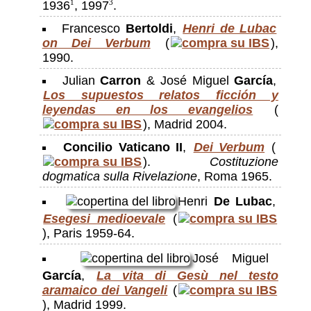
1936
, 1997
.
1
3
Francesco
Bertoldi
,
Henri de Lubac
on Dei Verbum
(
),
1990.
Julian
Carron
& José Miguel
García
,
Los supuestos relatos ficción y
leyendas en los evangelios
(
), Madrid 2004.
Concilio Vaticano II
,
Dei Verbum
(
).
Costituzione
dogmatica sulla Rivelazione
, Roma 1965.
Henri
De Lubac
,
Esegesi medioevale
(
), Paris 1959-64.
José Miguel
García
,
La vita di Gesù nel testo
aramaico dei Vangeli
(
), Madrid 1999.