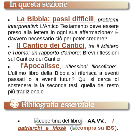
in questa sezione
La Bibbia: passi difficili
, problemi
interpretativi
: L'Antico Testamento deve essere
preso alla lettera in ogni sua affermazione? È
davvero necessario ciò per poter credere?
Il Cantico dei Cantici
, tra il Mistero
e l'uomo: un rapporto d'amore
: Brevi riflessioni
sul Cantico dei Cantici
l'Apocalisse
, riflessioni filosofiche
:
L'ultimo libro della Bibbia si riferisca a eventi
passati o a eventi futuri? Qui si cerca di
sostenere la la seconda tesi, quella del resto
più tradizionale
📚
Bibliografia essenziale
AA.VV.
,
I
patriarchi e Mosé
(
),