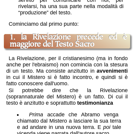
rivelarsi, ha una sua parte nella modalità di
“produzione” del testo.
Cominciamo dal primo punto:
1. la Rivelazione precede ed è
maggiore del Testo Sacro
La Rivelazione, per il cristianesimo (ma in fondo
anche per l'ebraismo) non comincia con la stesura
di un testo. Ma consiste anzitutto in
avvenimenti
in cui il Mistero si è fatto incontro, e quindi si è
fatto conoscere dall'uomo.
Si potrebbe dire che la Rivelazione
(soprannaturale del Mistero) è un fatto. Di cui il
testo è anzitutto e soprattutto
testimonianza
Prima
accade che Abramo venga
chiamato dal Mistero a lasciare la sua terra
e ad andare in una nuova terra. E
poi
tale
vicenda viene narrata dall'autore sacro.