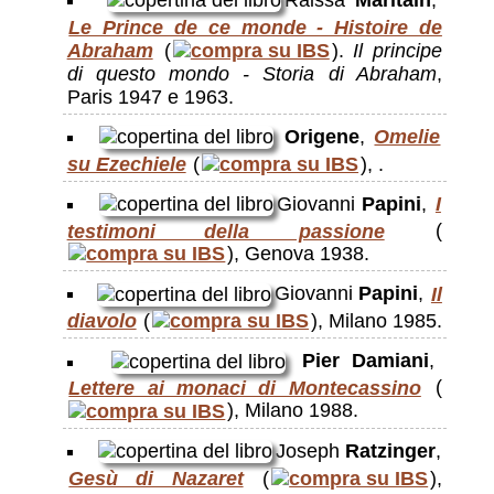
Raissa
Maritain
,
Le Prince de ce monde - Histoire de
Abraham
(
).
Il principe
di questo mondo - Storia di Abraham
,
Paris 1947 e 1963.
Origene
,
Omelie
su Ezechiele
(
), .
Giovanni
Papini
,
I
testimoni della passione
(
), Genova 1938.
Giovanni
Papini
,
Il
diavolo
(
), Milano 1985.
Pier Damiani
,
Lettere ai monaci di Montecassino
(
), Milano 1988.
Joseph
Ratzinger
,
Gesù di Nazaret
(
),