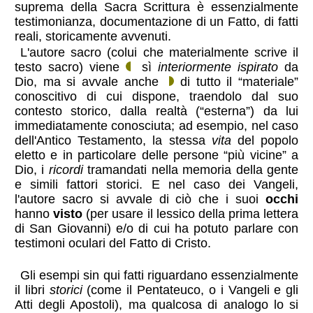
suprema della Sacra Scrittura è essenzialmente
testimonianza, documentazione di un Fatto, di fatti
reali, storicamente avvenuti.
L'autore sacro (colui che materialmente scrive il
testo sacro) viene
sì
interiormente ispirato
da
Dio, ma si avvale anche
di tutto il “materiale”
conoscitivo di cui dispone, traendolo dal suo
contesto storico, dalla realtà (“esterna”) da lui
immediatamente conosciuta; ad esempio, nel caso
dell'Antico Testamento, la stessa
vita
del popolo
eletto e in particolare delle persone “più vicine” a
Dio, i
ricordi
tramandati nella memoria della gente
e simili fattori storici. E nel caso dei Vangeli,
l'autore sacro si avvale di ciò che i suoi
occhi
hanno
visto
(per usare il lessico della prima lettera
di San Giovanni) e/o di cui ha potuto parlare con
testimoni oculari del Fatto di Cristo.
Gli esempi sin qui fatti riguardano essenzialmente
il libri
storici
(come il Pentateuco, o i Vangeli e gli
Atti degli Apostoli), ma qualcosa di analogo lo si