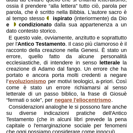
ossia il prendere “alla lettera” tutto ciò, parola per
parola, che è scritto nella Bibbia. L'autore sacro è
al tempo stesso
ispirato
(interiormente) da Dio
e
condizionato
dalla sua appartenenza a un
dato contesto storico.
E questo vale, ovviamente, anzitutto e soprattutto
per l'
Antico Testamento
. Il caso più clamoroso è il
racconto della creazione nella Genesi. È stato un
errore, quello fatto da alcune personalità
ecclesiastiche, di intendere in senso
letterale
la
creazione di Adamo dal fango. Un errore che ha
portato e ancora porta molti credenti a negare
l'
evoluzionismo
per motivi teologici, a-priori. Così
come è stato un errore richiamarsi al senso
letterale di un passo biblico, la frase di Giosuè
“fermati o sole”, per
negare l'eliocentrismo
.
Considerazioni analoghe le si possono fare anche
su diverse indicazioni pratiche dell'Antico
Testamento (che in alcuni libri prevede la pena
capitale o l'emarginazione sociale per fenomeni
che oggi possiamo considerare come innocui).