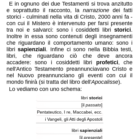
E in ognuno dei due Testamenti si trova anzitutto
e soprattutto il racconto, la
narrazione
dei fatti
storici - culminati nella vita di Cristo, 2000 anni fa -
con cui il Mistero è intervenuto per farsi presente
tra noi e salvarci: sono i cosiddetti libri
storici
.
Inoltre in essa sono contenuti degli insegnamenti
che riguardano il comportamento umano: sono i
libri
sapienziali
. Infine ci sono nella Bibbia testi,
libri, che riguardano ciò che deve ancora
accadere: sono i cosiddetti libri
profetici
, che
nell'Antico Testamento preannunciavano Cristo e
nel Nuovo preannunciano gli eventi con cui il
mondo finirà (si tratta del libro dell'
Apocalisse
).
Lo vediamo con uno schema:
Antico
Nuov
libri
storici
tipo
concernente
Testamento
Testame
[il
passato
]
Pentateutico, I re, Maccabei, ecc.
i Vangeli, gli Atti degli Apostoli
libri
sapienziali
[il
presente
]