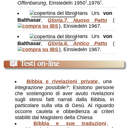
Offenbarung
, Einsiedeln 1950
,1976
.
1
2
Hans Urs
von
Balthasar
,
Gloria.7. Nuovo Patto
(
), Einsiedeln 1967.
Hans Urs
von
Balthasar
,
Gloria.6. Antico Patto
(
), Einsiedeln 1967.
📖
Testi on-line
Bibbia e rivelazioni private
,
una
integrazione possibile?
: Esistono persone
che sostengono di aver avuto rivelazioni
sugli stessi fatti narrati dalla Bibbia, in
particolare sulla vita di Gesù. Al riguardo
occorre cautela e obbedienza ai criteri
stabiliti dal Magistero della Chiesa
Bibbia e sue traduzioni
,