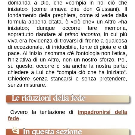
domanda a Dio, che «compia in noi ciò che
iniziato» (come amava dire don Giussani). Il
fondamento della preghiera, come si vede dalla
formula appena citata, è «ciò che» un Altro «ha
iniziato»; dunque occorre fare memoria,
soprattutto riandare al
primo incontro
, in cui più
viva era l'evidenza di trovarsi di fronte a qualcosa
di eccezionale, di irriducibile, fonte di gioia e e di
pace. All'inizio insomma c'è l'ontologia non l'etica,
l'Iniziativa di un Altro, non un nostro sforzo. Poi,
su questo, occorre ci sia anche la nostra parte:
chiedere a Lui che “compia ciò che ha iniziato”.
Chiedere senza stancarsi e senza pretendere,
senza misurare.
Le riduzioni della fede
Ovvero la tentazione di
impadronirsi della
fede
.
📂
In questa sezione