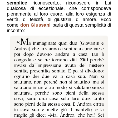
semplice
riconoscerLo, riconoscere in Lui
qualcosa di eccezionale, che corrispondeva
pienamente al loro cuore, alla loro esigenza di
verità, di felicità, di giustizia, di amore. Ecco
come
don Giussani
parla di questa semplicità di
incontro:
«M
a immaginate quei due [Giovanni e
Andrea] che lo stanno a sentire alcune ore e
poi dopo devono andare a casa. Lui li
congeda e se ne tornano zitti. Zitti perché
invasi dall’impressione avuta del mistero
sentito, presentito, sentito. E poi si dividono:
ognuno dei due va a casa sua. Non si
salutano, non perché non si salutino, ma si
salutano in un altro modo, si salutano senza
salutarsi, perché sono pieni della stessa
cosa, sono una cosa sola loro due, tanto
sono pieni della stessa cosa. E Andrea entra
in casa sua e mette giù il mantello, e la
moglie gli dice: «Ma, Andrea, che hai? Sei