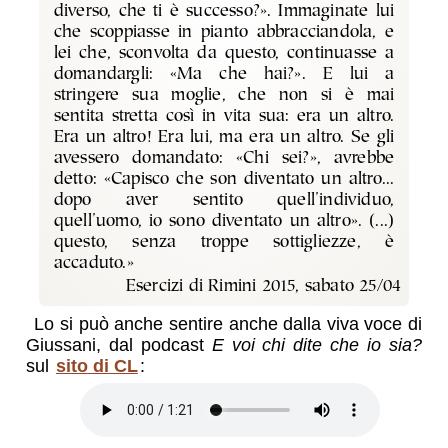
diverso, che ti è successo?». Immaginate lui
che scoppiasse in pianto abbracciandola, e
lei che, sconvolta da questo, continuasse a
domandargli: «Ma che hai?». E lui a
stringere sua moglie, che non si è mai
sentita stretta così in vita sua: era un altro.
Era un altro! Era lui, ma era un altro. Se gli
avessero domandato: «Chi sei?», avrebbe
detto: «Capisco che son diventato un altro...
dopo aver sentito quell’individuo,
quell’uomo, io sono diventato un altro». (...)
questo, senza troppe sottigliezze, è
accaduto.»
Esercizi di Rimini 2015, sabato 25/04
Lo si può anche sentire anche dalla
viva voce
di
Giussani, dal podcast
E voi chi dite che io sia?
sul
sito di CL
: