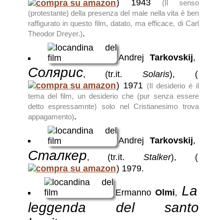
)
1943
(Il senso
(protestante) della presenza del male nella vita è ben
raffigurato in questo film, datato, ma efficace, di Carl
.
Theodor Dreyer.)
Andrej
Tarkovskij
,
Солярис
, (tr.it.
Solaris
),
(
)
1971
(Il desiderio è il
tema del film, un desiderio che (pur senza essere
detto espressamnte) solo nel Cristianesimo trova
.
appagamento)
Andrej
Tarkovskij
,
Сталкер
, (tr.it.
Stalker
),
(
)
1979
.
La
Ermanno
Olmi
,
leggenda del santo