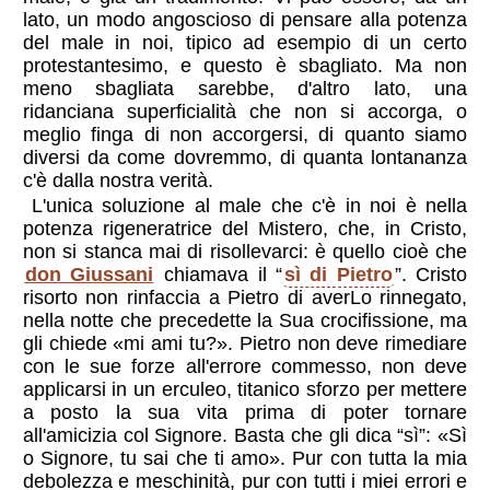
lato, un modo angoscioso di pensare alla potenza
del male in noi, tipico ad esempio di un certo
protestantesimo, e questo è sbagliato. Ma non
meno sbagliata sarebbe, d'altro lato, una
ridanciana superficialità che non si accorga, o
meglio finga di non accorgersi, di quanto siamo
diversi da come dovremmo, di quanta lontananza
c'è dalla nostra verità.
L'unica soluzione al male che c'è in noi è nella
potenza rigeneratrice del Mistero, che, in Cristo,
non si stanca mai di risollevarci: è quello cioè che
don Giussani
chiamava il “
sì di Pietro
”. Cristo
risorto non rinfaccia a Pietro di averLo rinnegato,
nella notte che precedette la Sua crocifissione, ma
gli chiede «mi ami tu?». Pietro non deve rimediare
con le sue forze all'errore commesso, non deve
applicarsi in un erculeo, titanico sforzo per mettere
a posto la sua vita prima di poter tornare
all'amicizia col Signore. Basta che gli dica “sì”: «Sì
o Signore, tu sai che ti amo». Pur con tutta la mia
debolezza e meschinità, pur con tutti i miei errori e