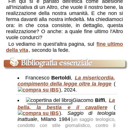
Fin qui si è parlato dell'etica come adesione
all'Iniziativa di un Altro, che vuole il nostro bene, la
realizzazione della nostra umanità. E che non si
ferma davanti alla nostra infedeltà. Ma chiediamoci
ora: in che cosa consiste, in dettaglio, questa
realizzazione? O anche: a quale fine ultimo l'Altro
vuole condurci?
Lo vediamo in quest'altra pagina, sul
fine ultimo
della vita
, secondo la fede.
📚
Bibliografia essenziale
Francesco
Bertoldi
,
La misericordia,
compimento della legge oltre la legge
(
), 2024.
Giacomo
Biffi
,
La
bella, la bestia e il cavaliere
(
).
Saggio di teologia
inattuale
, Milano 1984
[un saggio teologico,
condotto con stile giornalistico, contro il