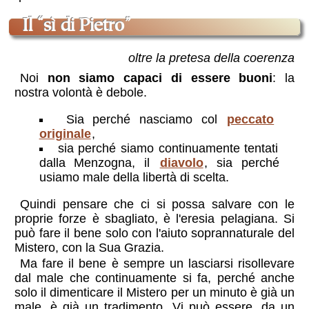
Il “sì di Pietro”
oltre la pretesa della coerenza
Noi
non siamo capaci di essere buoni
: la
nostra volontà è debole.
Sia perché nasciamo col
peccato
originale
,
sia perché siamo continuamente tentati
dalla Menzogna, il
diavolo
, sia perché
usiamo male della libertà di scelta.
Quindi pensare che ci si possa salvare con le
proprie forze è sbagliato, è l'eresia pelagiana. Si
può fare il bene solo con l'aiuto soprannaturale del
Mistero, con la Sua Grazia.
Ma fare il bene è sempre un lasciarsi risollevare
dal male che continuamente si fa, perché anche
solo il dimenticare il Mistero per un minuto è già un
male, è già un tradimento. Vi può essere, da un