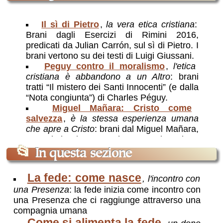
Il sì di Pietro
,
la vera etica cristiana
:
Brani dagli Esercizi di Rimini 2016,
predicati da Julian Carrón, sul sì di Pietro. I
brani vertono su dei testi di Luigi Giussani.
Peguy contro il moralismo
,
l'etica
cristiana è abbandono a un Altro
: brani
tratti “Il mistero dei Santi Innocenti” (e dalla
“Nota congiunta”) di Charles Péguy.
Miguel Mañara: Cristo come
salvezza
,
è la stessa esperienza umana
che apre a Cristo
: brani dal Miguel Mañara,
preceduti da una breve spiegazione
dell'opera da cui sono tratti
📂
In questa sezione
La confessione
,
rapporto con Cristo,
non rimorso moralistico
: Giussani spiega
La fede: come nasce
, l'incontro con
come intendere in modo autentico la
una Presenza
: la fede inizia come incontro con
confessione
una Presenza che ci raggiunge attraverso una
Le “tentazioni”
,
che cosa sono e come
compagnia umana
affrontarle
: La vita di fede deve affrontare
Come si alimenta la fede
degli ostacoli: le “prove” (esteriori) e le