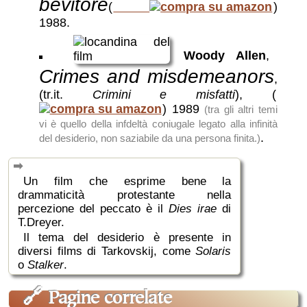
bevitore
(
)
1988
.
Woody Allen
,
Crimes and misdemeanors
,
(tr.it.
Crimini e misfatti
),
(
)
1989
(tra gli altri temi
vi è quello della infdeltà coniugale legato alla infinità
.
del desiderio, non saziabile da una persona finita.)
Un film che esprime bene la
drammaticità protestante nella
percezione del peccato è il
Dies irae
di
T.Dreyer.
Il tema del desiderio è presente in
diversi films di Tarkovskij, come
Solaris
o
Stalker
.
🔗
Pagine correlate