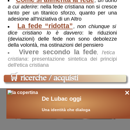
, un dono
”tentazioni” (interiori). Questa pagina
a cui aderire
: nella fede cristiana non si cresce
riguarda queste ultime e come affrontarle
tanto per un titanico sforzo, quanto per una
anche alla luce di alcuni grandi maestri di
adesione all'Iniziativa di un Altro
spiritualità
La fede “ridotta”
, non chiunque si
Incollamenti e strappi
,
apparenze
dice cristiano lo è davvero
: le riduzioni
immediate a cui non attacarsi
: per arrivare
(deviazioni) delle fede non sono debolezze
alla meta finale occore strapparsi da ciò
della volontà, ma ostinazioni del pensiero
che, nel percorso verso di essa, ci
Vivere secondo la fede
, l'etica
tratterrebbe a sé, impedendoci la piena
cristiana
: presentazione sintetica dei principi
realizzazione
dell'etica cristiana
Situazione temporalesca
,
una
possibile connivente continuità
: la cosa
🛒
ricerche / acquisti
davvero grave non è il cedimento
momentaneo al male, ma il sopportare che
×
nel tempo il male continui a scavare dentro
cerca
libri
sui temi:
etica
morale
di noi e a permanere come una sotterranea
De Lubac oggi
riserva, che aspetta solo il momento giusto
etica cristiana
legge morale
per scoppiare
Una identità che dialoga
valori
peccato
perdono
misericordia
felicità
destino