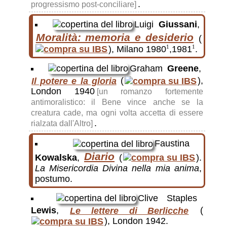
.
progressismo post-conciliare]
Luigi
Giussani
,
Moralità: memoria e desiderio
(
), Milano 1980
,1981
.
1
1
Graham
Greene
,
Il potere e la gloria
(
),
London 1940
[un romanzo fortemente
antimoralistico: il Bene vince anche se la
creatura cade, ma ogni volta accetta di essere
.
rialzata dall'Altro]
Faustina
Diario
Kowalska
,
(
).
La Misericordia Divina nella mia anima
,
postumo.
Clive Staples
Lewis
,
Le lettere di Berlicche
(
), London 1942.