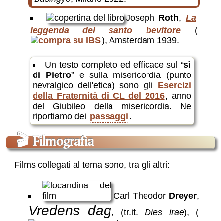
Joseph
Roth
,
La
leggenda del santo bevitore
(
), Amsterdam 1939.
Un testo completo ed efficace sul “
sì
di Pietro
” e sulla misericordia (punto
nevralgico dell'etica) sono gli
Esercizi
della Fraternità di CL del 2016
, anno
del Giubileo della misericordia. Ne
riportiamo dei
passaggi
.
🎬
Filmografìa
Films collegati al tema sono, tra gli altri:
Carl Theodor
Dreyer
,
Vredens dag
, (tr.it.
Dies irae
),
(