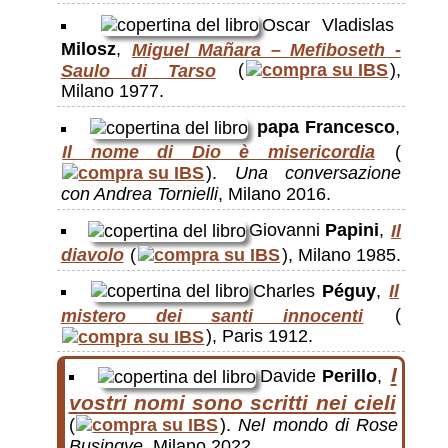
Oscar Vladislas
Milosz
,
Miguel Mañara – Mefiboseth -
Saulo di Tarso
(
),
Milano 1977.
papa Francesco
,
Il nome di Dio è misericordia
(
).
Una conversazione
con Andrea Tornielli
, Milano 2016.
Giovanni
Papini
,
Il
diavolo
(
), Milano 1985.
Charles
Péguy
,
Il
mistero dei santi innocenti
(
), Paris 1912.
I
Davide
Perillo
,
vostri nomi sono scritti nei cieli
(
).
Nel mondo di Rose
Busingye
, Milano 2022.