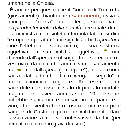
umano nella Chiesa.
È anche per questo che il Concilio di Trento ha
(giustamente) chiarito che i
sacramenti
, ossia la
principale “opera” del clero, sono validi
indipendentemente dalla santità
personale di chi
li amministra: con sintetica formula latina, si dice
“ex opere operatum”; ciò significa che l’
operatum
,
cioè l’effetto del sacramento, la sua sostanza
oggettiva, la sua validità oggettiva,
non
dipende dall’
operante
(il soggetto, il sacerdote o il
vescovo), da colui che amministra il sacramento,
ma
ma dall’
opera
(“ex opere”), dalla azione
sacra, dal fatto che il rito venga “eseguito” in
modo canonico, regolare. Ad esempio un
sacerdote che fosse in stato di peccato mortale,
magari per aver ammazzato 10 persone,
potrebbe validamente consacrare il pane e il
vino, che diventerebbero così realmente corpo e
sangue di Cristo, o potrebbe validamente dare
l’assoluzione a chi si confessasse da lui (per
peccati molto meno gravi dei suoi).