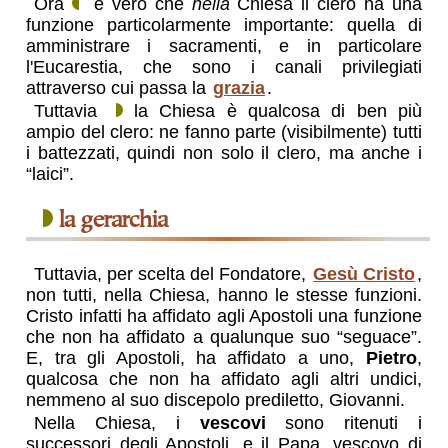
Ora
è vero che
nella
Chiesa il clero ha una
funzione particolarmente importante: quella di
amministrare i sacramenti, e in particolare
l'Eucarestia, che sono i canali privilegiati
attraverso cui passa la
grazia
.
Tuttavia
la Chiesa è qualcosa di ben più
ampio del clero: ne fanno parte (visibilmente) tutti
i battezzati, quindi non solo il clero, ma anche i
“laici”.
la gerarchia
Tuttavia, per scelta del Fondatore,
Gesù Cristo
,
non tutti, nella Chiesa, hanno le stesse funzioni.
Cristo infatti ha affidato agli Apostoli una funzione
che non ha affidato a qualunque suo “seguace”.
E, tra gli Apostoli, ha affidato a uno,
Pietro
,
qualcosa che non ha affidato agli altri undici,
nemmeno al suo discepolo prediletto, Giovanni.
Nella Chiesa, i
vescovi
sono ritenuti i
successori degli Apostoli, e il Papa, vescovo di