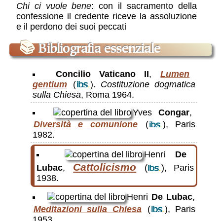
Chi ci vuole bene
: con il sacramento della
confessione il credente riceve la assoluzione
e il perdono dei suoi peccati
📚
Bibliografia essenziale
Concilio Vaticano II
,
Lumen
gentium
(
).
Costituzione dogmatica
sulla Chiesa
, Roma 1964.
Yves
Congar
,
Diversità e comunione
(
), Paris
1982.
Henri
De
Cattolicismo
Lubac
,
(
), Paris
1938.
Henri
De Lubac
,
Meditazioni sulla Chiesa
(
), Paris
1953.