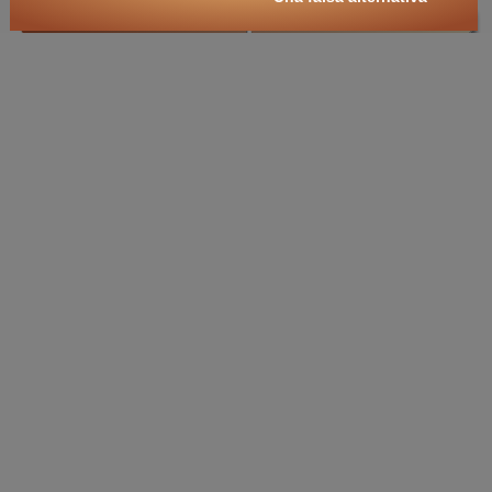
🛒
ricerche / acquisti
cerca
libri
sui temi:
Chiesa
Ecclesia
ecclesiologia
gerarchia ecclesiastica
divino-umanita
casta meretrix
fede
religione
Gesù Cristo
Dio
cristianesimo
cultura
libri on-line
Liturgia e sacramenti
.