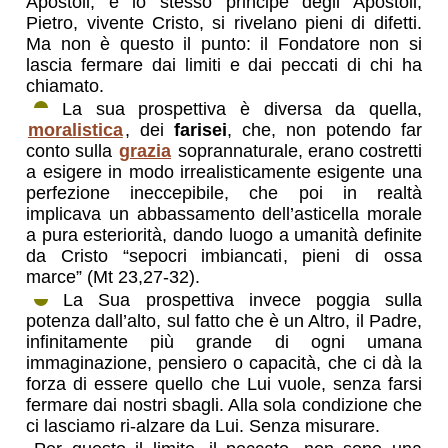
Apostoli, e lo stesso principe degli Apostoli,
Pietro, vivente Cristo, si rivelano pieni di difetti.
Ma non è questo il punto: il Fondatore non si
lascia fermare dai limiti e dai peccati di chi ha
chiamato.
La sua prospettiva è diversa da quella,
moralistica
, dei
farisei
, che, non potendo far
conto sulla
grazia
soprannaturale, erano costretti
a esigere in modo irrealisticamente esigente una
perfezione ineccepibile, che poi in realtà
implicava un abbassamento dell’asticella morale
a pura esteriorità, dando luogo a umanità definite
da Cristo “sepocri imbiancati, pieni di ossa
marce” (
Mt 23,27-32
).
La Sua prospettiva invece poggia sulla
potenza dall’alto, sul fatto che è un Altro, il Padre,
infinitamente più grande di ogni umana
immaginazione, pensiero o capacità, che ci dà la
forza di essere quello che Lui vuole, senza farsi
fermare dai nostri sbagli. Alla sola condizione che
ci lasciamo ri-alzare da Lui. Senza misurare.