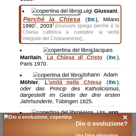
Luigi
Giussani
,
Perché la Chiesa
(
), Milano
1990
, 2003
1
2
[Giussani spiega perché è la
Chiesa cattolica a custodire la verità
.
integrale del Cristianesimo]
Jacques
Maritain
,
La Chiesa di Cristo
(
),
Paris 1970.
Johann Adam
Möhler
,
L'unità nella Chiesa
(
).
oder das Princip des Katholicismus,
dargestellt im Geiste der drei ersten
Jahrhunderte
, Tübingen 1825.
Hans Urs
von
×
Balthasar
,
Sponsa Verbi
(
).
Skizzen
Dio o evoluzione?
zur Theologie I
, Einsiedeln 1967.
;
Una falsa alternativa