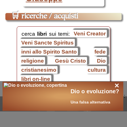
🛒
ricerche / acquisti
cerca
libri
sui temi:
Veni Creator
Veni Sancte Spiritus
inni allo Spirito Santo
fede
religione
Gesù Cristo
Dio
cristianesimo
cultura
libri on-line
×
Inni allo Spirito Santo
.
Dio o evoluzione?
;
Una falsa alternativa