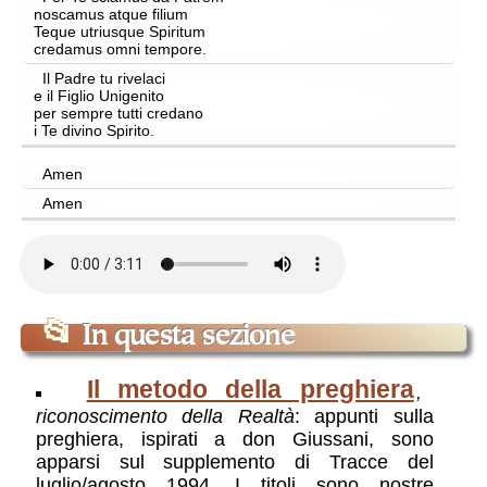
noscamus atque filium
Teque utriusque Spiritum
credamus omni tempore.
Il Padre tu rivelaci
e il Figlio Unigenito
per sempre tutti credano
i Te divino Spirito.
Amen
Amen
📂
In questa sezione
Il metodo della preghiera
,
riconoscimento della Realtà
: appunti sulla
preghiera, ispirati a don Giussani, sono
apparsi sul supplemento di Tracce del
luglio/agosto 1994. I titoli sono nostre