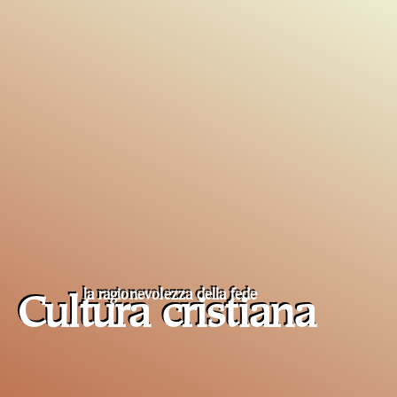
la ragionevolezza della fede
Cultura cristiana