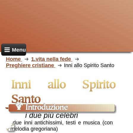
Menu
Home
1.vita nella fede
Preghiere cristiane
Inni allo Spirito Santo
Inni allo Spirito
Santo
🍹
Introduzione
i due più celebri
due inni antichissimi, testi e musica (con
melodia gregoriana)