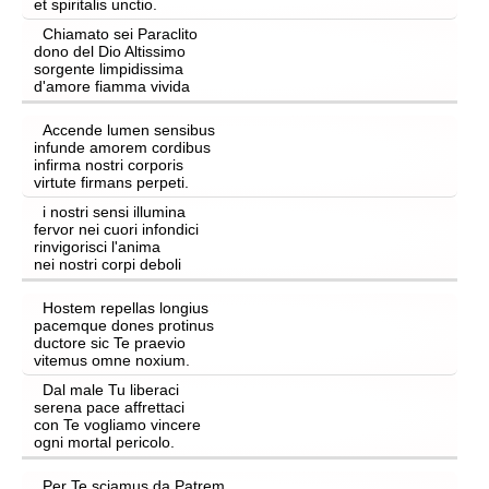
et spiritalis unctio.
Chiamato sei Paraclito
dono del Dio Altissimo
sorgente limpidissima
d'amore fiamma vivida
Accende lumen sensibus
infunde amorem cordibus
infirma nostri corporis
virtute firmans perpeti.
i nostri sensi illumina
fervor nei cuori infondici
rinvigorisci l'anima
nei nostri corpi deboli
Hostem repellas longius
pacemque dones protinus
ductore sic Te praevio
vitemus omne noxium.
Dal male Tu liberaci
serena pace affrettaci
con Te vogliamo vincere
ogni mortal pericolo.
Per Te sciamus da Patrem