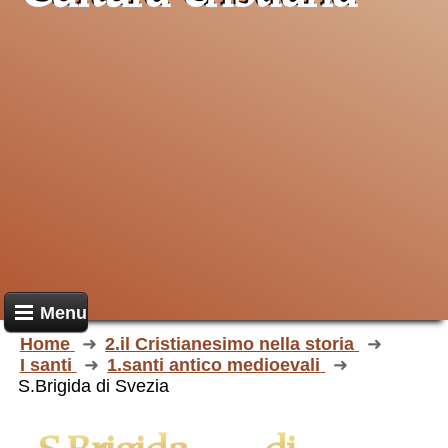
Menu
Home
2.il Cristianesimo nella storia
I santi
1.santi antico medioevali
S.Brigida di Svezia