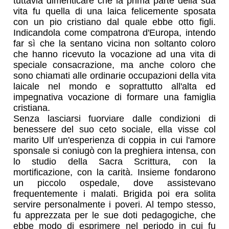
tuttavia dimenticare che la prima parte della sua
vita fu quella di una laica felicemente sposata
con un pio cristiano dal quale ebbe otto figli.
Indicandola come compatrona d'Europa, intendo
far sì che la sentano vicina non soltanto coloro
che hanno ricevuto la vocazione ad una vita di
speciale consacrazione, ma anche coloro che
sono chiamati alle ordinarie occupazioni della vita
laicale nel mondo e soprattutto all'alta ed
impegnativa vocazione di formare una famiglia
cristiana.
Senza lasciarsi fuorviare dalle condizioni di
benessere del suo ceto sociale, ella visse col
marito Ulf un'esperienza di coppia in cui l'amore
sponsale si coniugò con la preghiera intensa, con
lo studio della Sacra Scrittura, con la
mortificazione, con la carità. Insieme fondarono
un piccolo ospedale, dove assistevano
frequentemente i malati. Brigida poi era solita
servire personalmente i poveri. Al tempo stesso,
fu apprezzata per le sue doti pedagogiche, che
ebbe modo di esprimere nel periodo in cui fu