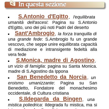
📂
In questa sezione
S.Antonio d'Egitto
, l'equilibrata
umanità dell'ascesi
: Pagina su S.Antonio
d'Egitto, uno dei più noti Padri del deserto
Sant'Ambrogio
, la forza tranquilla di
una grande fede
: S.Ambrogio fu un grande
vescovo, che seppe unire equilibrata capacità
di mediazione e intransigente fedeltà alla
vera fede
S.Monica, madre di Agostino
,
un vizio di famiglia
: pagina su Santa Monica.
madre di S.Agostino da Ippona
San Benedetto da Norcia
, un
eroismo umanizzante
: Pagina su San
Benedetto, Fondatore del monachesimo
occidentale, di Cultura cristiana
S.Ildegarda da Bingen
, una
mistica poliedrica
: Ildegrada fu mistica, ma si