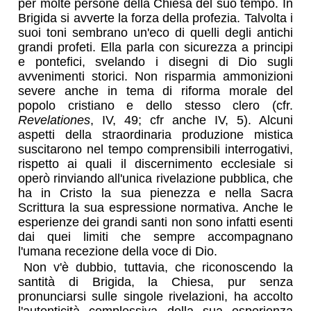
per molte persone della Chiesa del suo tempo. In
Brigida si avverte la forza della profezia. Talvolta i
suoi toni sembrano un'eco di quelli degli antichi
grandi profeti. Ella parla con sicurezza a principi
e pontefici, svelando i disegni di Dio sugli
avvenimenti storici. Non risparmia ammonizioni
severe anche in tema di riforma morale del
popolo cristiano e dello stesso clero (cfr.
Revelationes
, IV, 49; cfr anche IV, 5). Alcuni
aspetti della straordinaria produzione mistica
suscitarono nel tempo comprensibili interrogativi,
rispetto ai quali il discernimento ecclesiale si
operò rinviando all'unica rivelazione pubblica, che
ha in Cristo la sua pienezza e nella Sacra
Scrittura la sua espressione normativa. Anche le
esperienze dei grandi santi non sono infatti esenti
dai quei limiti che sempre accompagnano
l'umana recezione della voce di Dio.
Non v'è dubbio, tuttavia, che riconoscendo la
santità di Brigida, la Chiesa, pur senza
pronunciarsi sulle singole rivelazioni, ha accolto