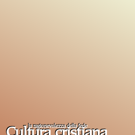
la ragionevolezza della fede
Cultura cristiana