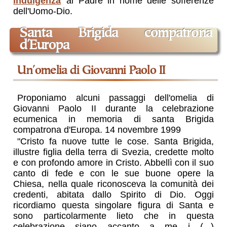
indulgenza
al Padre in nome delle sofferenze
dell'Uomo-Dio.
Santa Brigida compatrona
d'Europa
un'omelia di Giovanni Paolo II
Proponiamo alcuni passaggi dell'omelia di
Giovanni Paolo II durante la celebrazione
ecumenica in memoria di santa Brigida
compatrona d'Europa. 14 novembre 1999
"Cristo fa nuove tutte le cose. Santa Brigida,
illustre figlia della terra di Svezia, credette molto
e con profondo amore in Cristo. Abbellì con il suo
canto di fede e con le sue buone opere la
Chiesa, nella quale riconosceva la comunità dei
credenti, abitata dallo Spirito di Dio. Oggi
ricordiamo questa singolare figura di Santa e
sono particolarmente lieto che in questa
celebrazione siano accanto a me i (...)