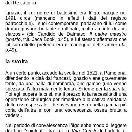
dei Re cattolici.
Ignazio, il cui nome di battesimo era Iñigo, nacque nel
1491 circa (mancano in effetti i dati del registro
parrocchiale). I suoi contemporanei parlavano di lui come
di «un giovane brillante e raffinato, molto amante di abiti
sfarzosi» (cfr. Candido de Dalmaso,
Il padre maestro
Ignazio
, tr.it. Jaca Book, p.45), e lui stesso affermava che
«il suo diletto preferito era il maneggio delle armi» (
ibi
,
p.49).
la svolta
A un certo punto, accade la svolta: nel 1521, a Pamplona,
difendendo la città dai francesi, Ignazio viene gravemente
ferito, da una palla di bombarda, alle gambe (una venne
spezzata, l'altra malamente ferita). Si teme per la sua vita.
Poi egli supera la crisi, ma il prezzo fu la necessità di una
operazione chirurgica per rimediare alla cattiva saldatura
delle ossa spezzate, che avevano reso quella gamba più
corta dell'altra e con una escrescenza ossea brutta a
vedersi.
Nel periodo di convalescenza Iñigo ebbe modo di leggere
dei libri “spirituali”, tra cui la
Vita Christi
di Ludolfo di