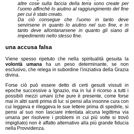
altre cose sulla faccia della terra sono create per
l'uomo affinché lo aiutino al raggiungimento del fine
per cui è stato creato.
Da ciò consegue che l'uomo in tanto deve
servirsene in quanto lo aiutino nel suo fine, e in
tanto deve allontanarsene in quanto gli siano di
impedimento nello stesso fine.
una accusa falsa
Viene spesso ripetuto che nella spiritualità gesuita la
volontà umana
ha un peso determinante, se non
esclusivo, che relega in subordine l'iniziativa della Grazia
divina.
Forse ciò può essere detto di certi gesuiti vissuti in
epoche successive a Ignazio, ma in lui il ricorso a tutti i
possibili mezzi umani (che pure è presente, come forse
mai in altri santi prima di lui: si pensi alla insonne cura con
cui leggeva e rileggeva le sue lettere prima di spedirle, si
pensi al suo non lasciare intentata alcuna legittima via
umana per risolvere i problemi in cui più volte si trovò
impigliato) non è affatto alternativo alla più grande fiducia
nella Provvidenza.