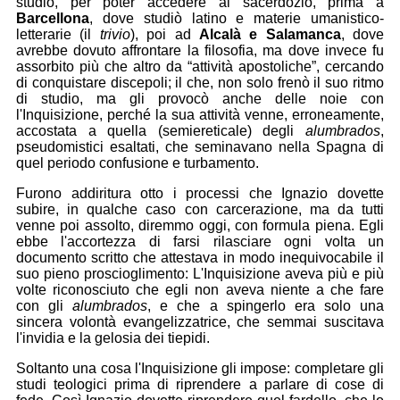
studio, per poter accedere al sacerdozio, prima a
Barcellona
, dove studiò latino e materie umanistico-
letterarie (il
trivio
), poi ad
Alcalà e Salamanca
, dove
avrebbe dovuto affrontare la filosofia, ma dove invece fu
assorbito più che altro da “attività apostoliche”, cercando
di conquistare discepoli; il che, non solo frenò il suo ritmo
di studio, ma gli provocò anche delle noie con
l'Inquisizione, perché la sua attività venne, erroneamente,
accostata a quella (semiereticale) degli
alumbrados
,
pseudomistici esaltati, che seminavano nella Spagna di
quel periodo confusione e turbamento.
Furono addiritura otto i processi che Ignazio dovette
subire, in qualche caso con carcerazione, ma da tutti
venne poi assolto, diremmo oggi, con formula piena. Egli
ebbe l'accortezza di farsi rilasciare ogni volta un
documento scritto che attestava in modo inequivocabile il
suo pieno proscioglimento: L'Inquisizione aveva più e più
volte riconosciuto che egli non aveva niente a che fare
con gli
alumbrados
, e che a spingerlo era solo una
sincera volontà evangelizzatrice, che semmai suscitava
l'invidia e la gelosia dei tiepidi.
Soltanto una cosa l'Inquisizione gli impose: completare gli
studi teologici prima di riprendere a parlare di cose di