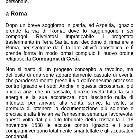
personale.
a Roma
Dopo un breve soggiorno in patria, ad Azpeitia, Ignazio
prende la via di Roma, dove lo raggiungono i sei
compagni. Rivelatosi impraticabile il progettato
trasferimento in Terra Santa, essi decidono di rimanere a
Roma, per svolgere da lì la loro attività apostolica, e lì
prende forma in modo ormai compiuto il nuovo ordine
religioso, la
Compagnia di Gesù
.
Non si trattò di un progetto concepito a tavolino, ma
dell'esito di una serie apparentemente casuale di eventi,
che paradossalmente prese il via dall'ennesimo processo
contro Ignazio e i suoi. Anche in questa circostanza, più
ancora anzi che in passato, Ignazio rivela tutta la sua
energia e la sua accortezza, non lasciando nulla di
intentato per arrivare alla verità: scrive, fa visite, si
premura di ottenere la documentazione più solenne e
precisa e alla fine arriva l'ennesima sentenza favorevole,
questa volta dal più alto tribunale della cristianità. Il 18
novembre 1538 le accuse contro Ignazio e i suoi
compagni vengono totalmente smantellate e gli accusatori
condanati.