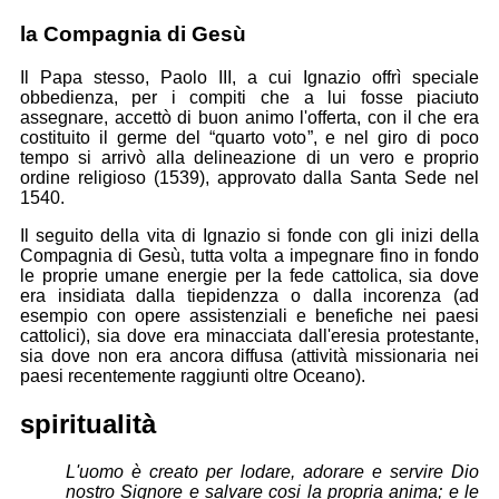
la Compagnia di Gesù
Il Papa stesso, Paolo III, a cui Ignazio offrì speciale
obbedienza, per i compiti che a lui fosse piaciuto
assegnare, accettò di buon animo l'offerta, con il che era
costituito il germe del “quarto voto”, e nel giro di poco
tempo si arrivò alla delineazione di un vero e proprio
ordine religioso (1539), approvato dalla Santa Sede nel
1540.
Il seguito della vita di Ignazio si fonde con gli inizi della
Compagnia di Gesù, tutta volta a impegnare fino in fondo
le proprie umane energie per la fede cattolica, sia dove
era insidiata dalla tiepidenzza o dalla incorenza (ad
esempio con opere assistenziali e benefiche nei paesi
cattolici), sia dove era minacciata dall'eresia protestante,
sia dove non era ancora diffusa (attività missionaria nei
paesi recentemente raggiunti oltre Oceano).
spiritualità
L'uomo è creato per lodare, adorare e servire Dio
nostro Signore e salvare cosi la propria anima; e le