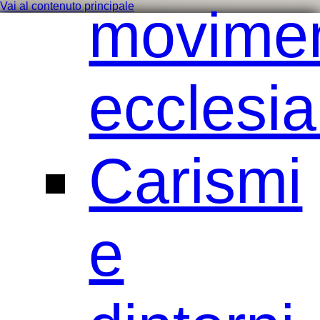
movimen
Vai al contenuto principale
ecclesial
Carismi
e