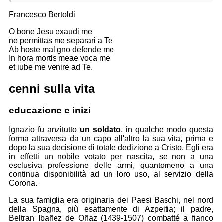
Francesco Bertoldi
O bone Jesu exaudi me
ne permittas me separari a Te
Ab hoste maligno defende me
In hora mortis meae voca me
et iube me venire ad Te.
cenni sulla vita
educazione e inizi
Ignazio fu anzitutto
un soldato
, in qualche modo questa
forma attraversa da un capo all'altro la sua vita, prima e
dopo la sua decisione di totale dedizione a Cristo. Egli era
in effetti un nobile votato per nascita, se non a una
esclusiva professione delle armi, quantomeno a una
continua disponibilità ad un loro uso, al servizio della
Corona.
La sua famiglia era originaria dei Paesi Baschi, nel nord
della Spagna, più esattamente di Azpeitia; il padre,
Beltran Ibañez de Oñaz (1439-1507) combatté a fianco