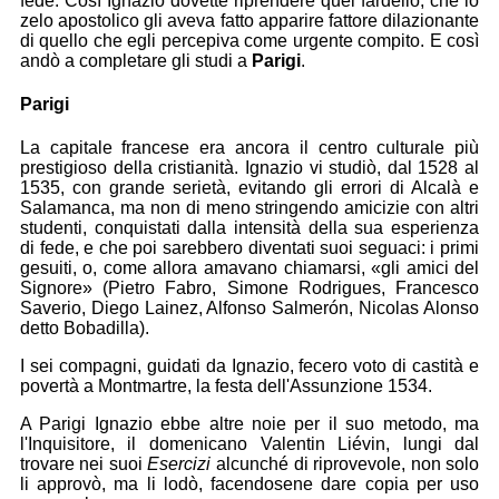
fede. Così Ignazio dovette riprendere quel fardello, che lo
zelo apostolico gli aveva fatto apparire fattore dilazionante
di quello che egli percepiva come urgente compito. E così
andò a completare gli studi a
Parigi
.
Parigi
La capitale francese era ancora il centro culturale più
prestigioso della cristianità. Ignazio vi studiò, dal 1528 al
1535, con grande serietà, evitando gli errori di Alcalà e
Salamanca, ma non di meno stringendo amicizie con altri
studenti, conquistati dalla intensità della sua esperienza
di fede, e che poi sarebbero diventati suoi seguaci: i primi
gesuiti, o, come allora amavano chiamarsi, «gli amici del
Signore» (Pietro Fabro, Simone Rodrigues, Francesco
Saverio, Diego Lainez, Alfonso Salmerón, Nicolas Alonso
detto Bobadilla).
I sei compagni, guidati da Ignazio, fecero voto di castità e
povertà a Montmartre, la festa dell'Assunzione 1534.
A Parigi Ignazio ebbe altre noie per il suo metodo, ma
l'Inquisitore, il domenicano Valentin Liévin, lungi dal
trovare nei suoi
Esercizi
alcunché di riprovevole, non solo
li approvò, ma li lodò, facendosene dare copia per uso