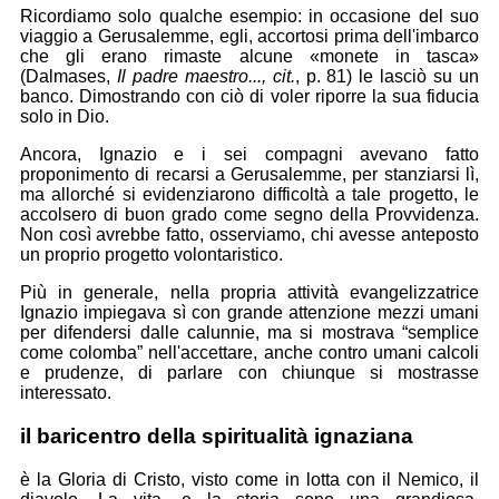
Ricordiamo solo qualche esempio: in occasione del suo
viaggio a Gerusalemme, egli, accortosi prima dell'imbarco
che gli erano rimaste alcune «monete in tasca»
(Dalmases,
Il padre maestro..., cit.
, p. 81) le lasciò su un
banco. Dimostrando con ciò di voler riporre la sua fiducia
solo in Dio.
Ancora, Ignazio e i sei compagni avevano fatto
proponimento di recarsi a Gerusalemme, per stanziarsi lì,
ma allorché si evidenziarono difficoltà a tale progetto, le
accolsero di buon grado come segno della Provvidenza.
Non così avrebbe fatto, osserviamo, chi avesse anteposto
un proprio progetto volontaristico.
Più in generale, nella propria attività evangelizzatrice
Ignazio impiegava sì con grande attenzione mezzi umani
per difendersi dalle calunnie, ma si mostrava “semplice
come colomba” nell'accettare, anche contro umani calcoli
e prudenze, di parlare con chiunque si mostrasse
interessato.
il baricentro della spiritualità ignaziana
è la Gloria di Cristo, visto come in lotta con il Nemico, il