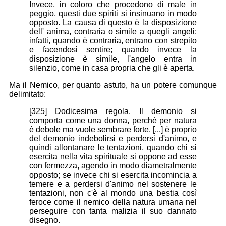
Invece, in coloro che procedono di male in
peggio, questi due spiriti si insinuano in modo
opposto. La causa di questo è la disposizione
dell' anima, contraria o simile a quegli angeli:
infatti, quando è contraria, entrano con strepito
e facendosi sentire; quando invece la
disposizione è simile, l'angelo entra in
silenzio, come in casa propria che gli è aperta.
Ma il Nemico, per quanto astuto, ha un potere comunque
delimitato:
[325] Dodicesima regola. Il demonio si
comporta come una donna, perché per natura
è debole ma vuole sembrare forte. [...] è proprio
del demonio indebolirsi e perdersi d'animo, e
quindi allontanare le tentazioni, quando chi si
esercita nella vita spirituale si oppone ad esse
con fermezza, agendo in modo diametralmente
opposto; se invece chi si esercita incomincia a
temere e a perdersi d'animo nel sostenere le
tentazioni, non c'è al mondo una bestia così
feroce come il nemico della natura umana nel
perseguire con tanta malizia il suo dannato
disegno.