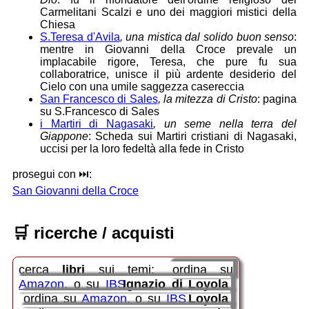
Carmelitani Scalzi e uno dei maggiori mistici della
Chiesa
S.Teresa d'Avila
, una mistica dal solido buon senso
:
mentre in Giovanni della Croce prevale un
implacabile rigore, Teresa, che pure fu sua
collaboratrice, unisce il più ardente desiderio del
Cielo con una umile saggezza casereccia
San Francesco di Sales
, la mitezza di Cristo
: pagina
su S.Francesco di Sales
i Martiri di Nagasaki
, un seme nella terra del
Giappone
: Scheda sui Martiri cristiani di Nagasaki,
uccisi per la loro fedeltà alla fede in Cristo
prosegui con ⏭️:
San Giovanni della Croce
🛒
ricerche / acquisti
cerca
libri
sui temi:
ordina su
Amazon
o su
IBS
Ignazio di Loyola
ordina su
Amazon
o su
IBS
Loyola