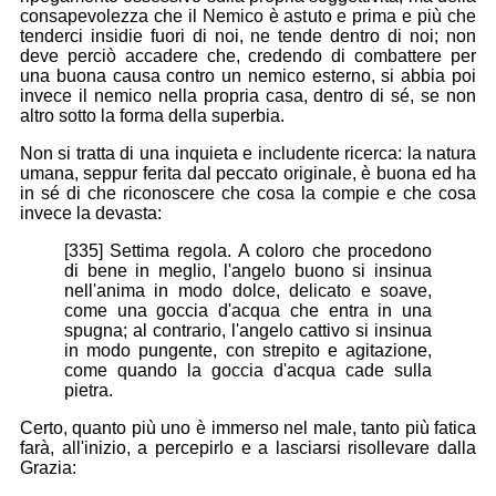
consapevolezza che il Nemico è astuto e prima e più che
tenderci insidie fuori di noi, ne tende dentro di noi; non
deve perciò accadere che, credendo di combattere per
una buona causa contro un nemico esterno, si abbia poi
invece il nemico nella propria casa, dentro di sé, se non
altro sotto la forma della superbia.
Non si tratta di una inquieta e includente ricerca: la natura
umana, seppur ferita dal peccato originale, è buona ed ha
in sé di che riconoscere che cosa la compie e che cosa
invece la devasta:
[335] Settima regola. A coloro che procedono
di bene in meglio, l'angelo buono si insinua
nell'anima in modo dolce, delicato e soave,
come una goccia d'acqua che entra in una
spugna; al contrario, l'angelo cattivo si insinua
in modo pungente, con strepito e agitazione,
come quando la goccia d'acqua cade sulla
pietra.
Certo, quanto più uno è immerso nel male, tanto più fatica
farà, all'inizio, a percepirlo e a lasciarsi risollevare dalla
Grazia: