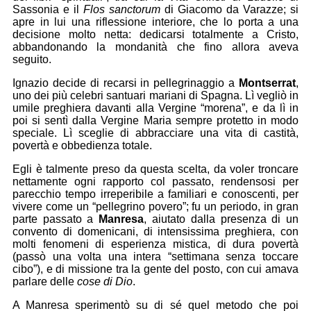
Sassonia e il
Flos sanctorum
di Giacomo da Varazze; si
apre in lui una riflessione interiore, che lo porta a una
decisione molto netta: dedicarsi totalmente a Cristo,
abbandonando la mondanità che fino allora aveva
seguito.
Ignazio decide di recarsi in pellegrinaggio a
Montserrat
,
uno dei più celebri santuari mariani di Spagna. Lì vegliò in
umile preghiera davanti alla Vergine “morena”, e da lì in
poi si sentì dalla Vergine Maria sempre protetto in modo
speciale. Lì sceglie di abbracciare una vita di castità,
povertà e obbedienza totale.
Egli è talmente preso da questa scelta, da voler troncare
nettamente ogni rapporto col passato, rendensosi per
parecchio tempo irreperibile a familiari e conoscenti, per
vivere come un “pellegrino povero”; fu un periodo, in gran
parte passato a
Manresa
, aiutato dalla presenza di un
convento di domenicani, di intensissima preghiera, con
molti fenomeni di esperienza mistica, di dura povertà
(passò una volta una intera “settimana senza toccare
cibo”), e di missione tra la gente del posto, con cui amava
parlare delle
cose di Dio
.
A Manresa sperimentò su di sé quel metodo che poi