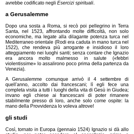
avrebbe codificato negli
Esercizi spirituali
.
a Gerusalemme
Dopo una sosta a Roma, si recò poi pellegrino in Terra
Santa, nel 1523, affrontando molte difficoltà, non solo
economiche, ma legate alla dilagante potenza turca nel
Mediterraneo orientale (Rodi era caduta in mano turca nel
1522), che rendeva più arrogante e insidioso il loro
atteggiamento nei luoghi santi; senza contare che Ignazio
era ancora molto malmesso in salute («febbri
violentissime» lo assalirono poco prima della partenza da
Venezia).
A Gerusalemme comunque arrivò il 4 settembre di
quell'anno, accolto dai francescani; lì egli fece una
completa visita a tutti i luoghi della vita di Gesù in Giudea;
invano egli chiese ai francescani di poter rimanere
stabilmente presso di loro, anche solo come ospite: la
mano della Provvidenza lo voleva altrove!
gli studi
Così, tornato in Europa (gennaio 1524) Ignazio si dà allo