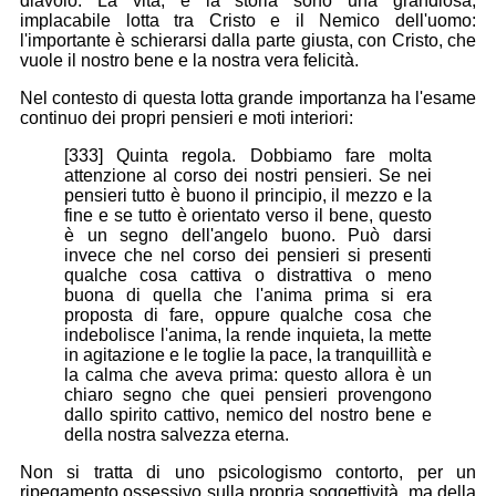
diavolo. La vita, e la storia sono una grandiosa,
implacabile lotta tra Cristo e il Nemico dell'uomo:
l'importante è schierarsi dalla parte giusta, con Cristo, che
vuole il nostro bene e la nostra vera felicità.
Nel contesto di questa lotta grande importanza ha l'esame
continuo dei propri pensieri e moti interiori:
[333] Quinta regola. Dobbiamo fare molta
attenzione al corso dei nostri pensieri. Se nei
pensieri tutto è buono il principio, il mezzo e la
fine e se tutto è orientato verso il bene, questo
è un segno dell'angelo buono. Può darsi
invece che nel corso dei pensieri si presenti
qualche cosa cattiva o distrattiva o meno
buona di quella che l'anima prima si era
proposta di fare, oppure qualche cosa che
indebolisce l'anima, la rende inquieta, la mette
in agitazione e le toglie la pace, la tranquillità e
la calma che aveva prima: questo allora è un
chiaro segno che quei pensieri provengono
dallo spirito cattivo, nemico del nostro bene e
della nostra salvezza eterna.
Non si tratta di uno psicologismo contorto, per un
ripegamento ossessivo sulla propria soggettività, ma della