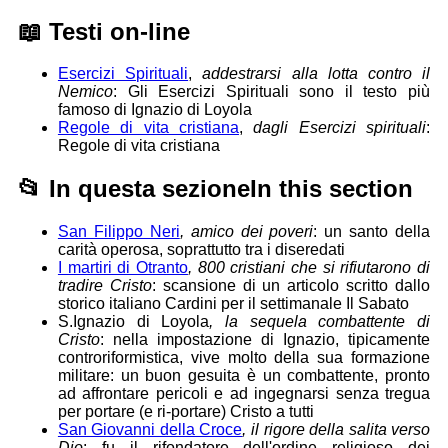
📖
Testi on-line
Esercizi Spirituali
,
addestrarsi alla lotta contro il
Nemico
: Gli Esercizi Spirituali sono il testo più
famoso di Ignazio di Loyola
Regole di vita cristiana
,
dagli Esercizi spirituali
:
Regole di vita cristiana
📂
In questa sezione
In this section
San Filippo Neri
, amico dei poveri
: un santo della
carità operosa, soprattutto tra i diseredati
I martiri di Otranto
, 800 cristiani che si rifiutarono di
tradire Cristo
: scansione di un articolo scritto dallo
storico italiano Cardini per il settimanale Il Sabato
S.Ignazio di Loyola
, la sequela combattente di
Cristo
: nella impostazione di Ignazio, tipicamente
controriformistica, vive molto della sua formazione
militare: un buon gesuita è un combattente, pronto
ad affrontare pericoli e ad ingegnarsi senza tregua
per portare (e ri-portare) Cristo a tutti
San Giovanni della Croce
, il rigore della salita verso
Dio
: fu il rifondatore dell'ordine religioso dei