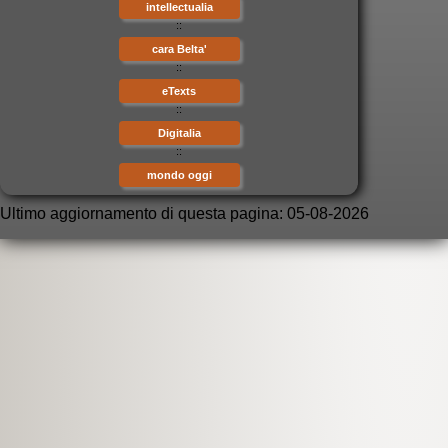
intellectualia
::
cara Belta'
::
eTexts
::
Digitalia
::
mondo oggi
Ultimo aggiornamento di questa pagina: 05-08-2026