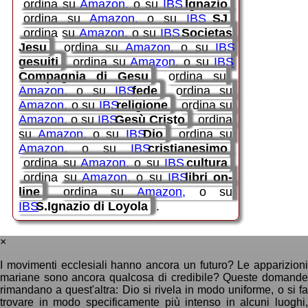
ordina su
Amazon
o su
IBS
Ignazio
ordina su
Amazon
o su
IBS
SJ
ordina su
Amazon
o su
IBS
Societas
Jesu
ordina su
Amazon
o su
IBS
gesuiti
ordina su
Amazon
o su
IBS
Compagnia di Gesu
ordina su
Amazon
o su
IBS
fede
ordina su
Amazon
o su
IBS
religione
ordina su
Amazon
o su
IBS
Gesù Cristo
ordina
su
Amazon
o su
IBS
Dio
ordina su
Amazon
o su
IBS
cristianesimo
ordina su
Amazon
o su
IBS
cultura
ordina su
Amazon
o su
IBS
libri on-
line
ordina su
Amazon
o su
IBS
S.Ignazio di Loyola
.
×
I movimenti ecclesiali hanno ancora un futuro? Le apparizioni
mariane sono ancora qualcosa di credibile? Queste domande
rimandano a quest'altra: Dio si rivela in modo uniforme, o si fa
trovare in modo specificamente più intenso in alcuni luoghi,