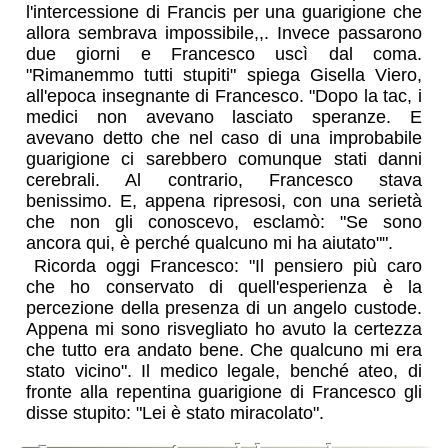
l'intercessione di Francis per una guarigione che
allora sembrava impossibile,,. Invece passarono
due giorni e Francesco uscì dal coma.
"Rimanemmo tutti stupiti" spiega Gisella Viero,
all'epoca insegnante di Francesco. "Dopo la tac, i
medici non avevano lasciato speranze. E
avevano detto che nel caso di una improbabile
guarigione ci sarebbero comunque stati danni
cerebrali. Al contrario, Francesco stava
benissimo. E, appena ripresosi, con una serietà
che non gli conoscevo, esclamò: "Se sono
ancora qui, è perché qualcuno mi ha aiutato"".
Ricorda oggi Francesco: "Il pensiero più caro
che ho conservato di quell'esperienza è la
percezione della presenza di un angelo custode.
Appena mi sono risvegliato ho avuto la certezza
che tutto era andato bene. Che qualcuno mi era
stato vicino". Il medico legale, benché ateo, di
fronte alla repentina guarigione di Francesco gli
disse stupito: "Lei è stato miracolato".