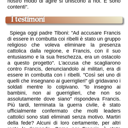
nostro modo di agire si uniscono a noi. E sono
contenti".
I testimoni
Spiega oggi padre Tiboni: "Ad accusare Francis
di essere in combutta coi ribelli è stato un gruppo
religioso che voleva eliminare la presenza
cattolica dalla regione, e Francis, con il suo
entusiasmo e la sua freschezza, era un ostacolo
a questo progetto". L'accusa che scagliarono
contro Francis, denunciandolo ai militari, era di
essere in combutta con i ribelli. "Così sei uno di
quelli che insegnano ai guerriglieri" gli gridavano i
soldati mentre lo colpivano. "lo insegno ai
bambini, non ai guerriglieri, che non so
assolutamente dove siano" rispondeva Francis.
Più tardi, terminata la guerra civile, è stato
ufficialmente confermato che molti leaders
cattolici sono stati eliminati senza motivo. Martiri
della fede? Alcuni di loro certamente, per altri