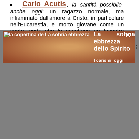
Carlo Acutis
, la santità possibile
anche oggi
: un ragazzo normale, ma
infiammato dall'amore a Cristo, in particolare
nell'Eucarestia, e morto giovane come un
santo, certo che lo aspettava un Incontro
×
La sobria
appagante oltre ogni immaginazione
ebbrezza
;
dello Spirito
prosegui con ⏭️:
I carismi, oggi
Edimar, un
giovanissimo
martire
🛒
ricerche / acquisti
cerca
libri
sui temi:
Francis