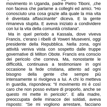
movimento in Uganda, padre Pietro Tiboni, ,che
non faceva che parlarne a colleghi ed amici. "Ho
conosciuto una cosa grazie alla quale la mia vita
è diventata affascinante" diceva. E la gente
rimaneva stupita. E aveva iniziato a condividere
con lui la vita della comunità cristiana".
Ma in quel periodo a Kassala, dove viveva
Francis, c'erano i ribelli di Yoweri Museveni, oggi
presidente della Repubblica. Nella zona, ogni
attività veniva vista con sospetto dalle truppe
governative di Milton Obote. Francis era conscio
dei pericolo che correva. Ma, nonostante le
difficoltà, continuava a testimoniare in ogni
occasione la fede cristiana, attento ad ogni
bisogno della gente che sempre più
intensamente si rivolgeva a lui. A chi lo metteva
in guardia, rispondeva: "Il movimento mi è così
caro che non posso evitare di proporlo, anche se
questo mi mette in pericolo". E alla madre,
preoccupata delle minacce dei soldati, aveva
risposto: "Se mi vogliono arrestare, facciano