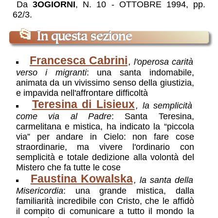
Da
3OGIORNI
, N. 10 - OTTOBRE 1994, pp.
62/3.
📂
In questa sezione
Francesca Cabrini
, l'operosa carità
verso i migranti
: una santa indomabile,
animata da un vivissimo senso della giustizia,
e impavida nell'affrontare difficoltà
Teresina di Lisieux
, la semplicità
come via al Padre
: Santa Teresina,
carmelitana e mistica, ha indicato la “piccola
via” per andare in Cielo: non fare cose
straordinarie, ma vivere l'ordinario con
semplicità e totale dedizione alla volontà del
Mistero che fa tutte le cose
Faustina Kowalska
, la santa della
Misericordia
: una grande mistica, dalla
familiarità incredibile con Cristo, che le affidò
il compito di comunicare a tutto il mondo la