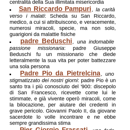
centralità della Sua illimitata misericordia
San Riccardo Pampuri
, la carità
verso i malati
: Scheda su San Riccardo,
medico, a cui si attribuiscono, e veracemente,
numerosi miracoli, specie, ma non solo,
guarigioni da malattie fisiche
padre Beduschi
, una indomabile
passione missionaria
: padre Giuseppe
Beduschi fu un missionario che diede
letteralmente la sua vita per poter battezzare
una sola persona
Padre Pio da Pietrelcina
, uno
stigmatizzato dei nostri giorni
: padre Pio è un
santo tra i più conosciuto del '900: discepolo
di San Francesco, ricevette come lui le
stimmate, e già vivente operò miracoli, come
la bilocazione, per aiutare dei credenti in
grave pericolo. Giovanni Paolo II, da giovane
sacerdote lo volle incontrare e ne ebbe
sempre grandissima stima
Pier Giorgio Frassati