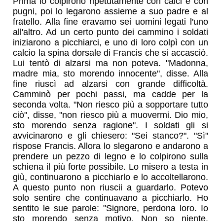
Prima lo colpirono ripetutamente con calci e con
pugni, poi lo legarono assieme a suo padre e al
fratello. Alla fine eravamo sei uomini legati l'uno
all'altro. Ad un certo punto dei cammino i soldati
iniziarono a picchiarci, e uno di loro colpì con un
calcio la spina dorsale di Francis che si accasciò.
Lui tentò di alzarsi ma non poteva. "Madonna,
madre mia, sto morendo innocente", disse. Alla
fine riuscì ad alzarsi con grande difficoltà.
Camminò per pochi passi, ma cadde per la
seconda volta. "Non riesco più a sopportare tutto
ciò", disse, "non riesco più a muovermi. Dio mio,
sto morendo senza ragione". I soldati gli si
avvicinarono e gli chiesero: "Sei stanco?". "Sì"
rispose Francis. Allora lo slegarono e andarono a
prendere un pezzo di legno e lo colpirono sulla
schiena il più forte possibile. Lo misero a testa in
giù, continuarono a picchiarlo e lo accoltellarono.
A questo punto non riuscii a guardarlo. Potevo
solo sentire che continuavano a picchiarlo. Ho
sentito le sue parole: "Signore, perdona loro. Io
sto morendo senza motivo. Non so niente.