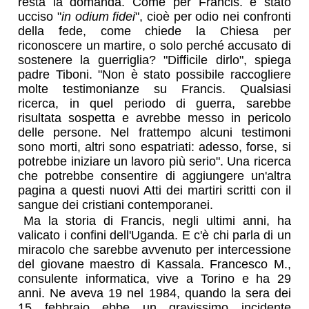
resta la domanda. Come per Francis. è stato
ucciso "
in odium fidei
", cioè per odio nei confronti
della fede, come chiede la Chiesa per
riconoscere un martire, o solo perché accusato di
sostenere la guerriglia? "Difficile dirlo", spiega
padre Tiboni. "Non è stato possibile raccogliere
molte testimonianze su Francis. Qualsiasi
ricerca, in quel periodo di guerra, sarebbe
risultata sospetta e avrebbe messo in pericolo
delle persone. Nel frattempo alcuni testimoni
sono morti, altri sono espatriati: adesso, forse, si
potrebbe iniziare un lavoro più serio". Una ricerca
che potrebbe consentire di aggiungere un'altra
pagina a questi nuovi Atti dei martiri scritti con il
sangue dei cristiani contemporanei.
Ma la storia di Francis, negli ultimi anni, ha
valicato i confini dell'Uganda. E c'è chi parla di un
miracolo che sarebbe avvenuto per intercessione
del giovane maestro di Kassala. Francesco M.,
consulente informatica, vive a Torino e ha 29
anni. Ne aveva 19 nel 1984, quando la sera dei
15 febbraio ebbe un gravissimo incidente