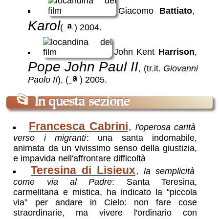
Giacomo
Battiato
,
Karol
(
)
2004
.
John Kent
Harrison
,
Pope John Paul II
, (tr.it.
Giovanni
Paolo II
),
(
)
2005
.
📂
In questa sezione
Francesca Cabrini
, l'operosa carità
verso i migranti
: una santa indomabile,
animata da un vivissimo senso della giustizia,
e impavida nell'affrontare difficoltà
Teresina di Lisieux
, la semplicità
come via al Padre
: Santa Teresina,
carmelitana e mistica, ha indicato la “piccola
via” per andare in Cielo: non fare cose
straordinarie, ma vivere l'ordinario con