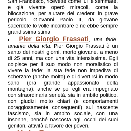
San Francesco, ricevette come lui le stimmate,
e già vivente operò miracoli, come la
bilocazione, per aiutare dei credenti in grave
pericolo. Giovanni Paolo II, da giovane
sacerdote lo volle incontrare e ne ebbe sempre
grandissima stima
Pier Giorgio Frassati
, una fede
amante della vita
: Pier Giorgio Frassati è un
santo dei nostri giorni, morto giovane, a meno
di 25 anni, ma con una vita intensissima. Egli
colpisce per il suo modo non moralistico di
vivere la fede: la sua fede non impediva di
scherzare (anche molto) e di divertirsi in modo
sano (era grande appassionato della
montagna); anche se poi egli era impegnato
con straordinaria serietà, sia in ambito politico,
con giudizi molto chiari (e comportamenti
coraggiosamente conseguenti) sul nascente
fascismo, sia in ambito sociale, con una
insonne, benché nascosta agli occhi dei suoi
genitori, attività a favore dei poveri.