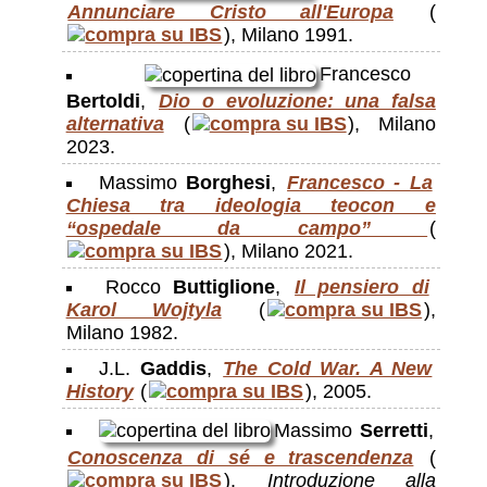
Annunciare Cristo all'Europa
(
), Milano 1991.
Francesco
Bertoldi
,
Dio o evoluzione: una falsa
alternativa
(
), Milano
2023.
Massimo
Borghesi
,
Francesco - La
Chiesa tra ideologia teocon e
“ospedale da campo”
(
), Milano 2021.
Rocco
Buttiglione
,
Il pensiero di
Karol Wojtyla
(
),
Milano 1982.
J.L.
Gaddis
,
The Cold War. A New
History
(
), 2005.
Massimo
Serretti
,
Conoscenza di sé e trascendenza
(
).
Introduzione alla