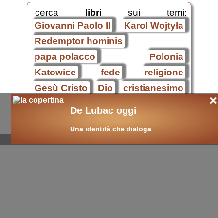
cerca
libri
sui temi:
Giovanni Paolo II
Karol Wojtyła
Redemptor hominis
papa polacco
Polonia
Katowice
fede
religione
Gesù Cristo
Dio
cristianesimo
×
cultura
libri on-line
De Lubac oggi
Giovanni Paolo II
.
Una identità che dialoga
cultura nuova
::