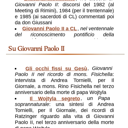
Giovanni Paolo II
: discorsi del 1982 (al
Meeting di Rimini), 1984 (per il trentennale)
e 1985 (ai sacerdoti di CL) commentati poi
da don Giussani
Giovanni Paolo II a CL
,
nel ventennale
del riconoscimento pontificio della
Fraternità
: quasi un testamento spirituale a
CL
su Giovanni Paolo II
Gli occhi fissi su Gesù
,
Giovanni
Paolo II nel ricordo di mons. Fisichella
:
intervista di Andrea Tornielli, per Il
Giornale, a mons. Rino Fisichella nel terzo
anniversario della morte di papa Wojtyla
Il Wojtyla segreto
,
un Papa
soprannaturale
: una sintesi di Andrea
Tornielli, per Il Giornale, dei ricordi di
Ratzinger riguardo alla vita di Giovanni
Paolo II, nel terzo anniversario della morte