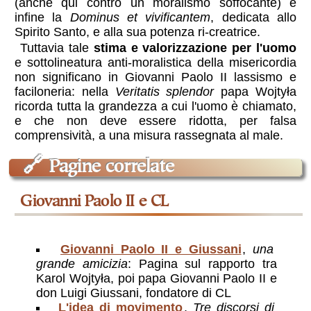
(anche qui contro un moralismo soffocante) e
infine la
Dominus et vivificantem
, dedicata allo
Spirito Santo, e alla sua potenza ri-creatrice.
Tuttavia tale
stima e valorizzazione per l'uomo
e sottolineatura anti-moralistica della misericordia
non significano in Giovanni Paolo II lassismo e
faciloneria: nella
Veritatis splendor
papa Wojtyła
ricorda tutta la grandezza a cui l'uomo è chiamato,
e che non deve essere ridotta, per falsa
comprensività, a una misura rassegnata al male.
🔗
Pagine correlate
Giovanni Paolo II e CL
Giovanni Paolo II e Giussani
,
una
grande amicizia
: Pagina sul rapporto tra
Karol Wojtyła, poi papa Giovanni Paolo II e
don Luigi Giussani, fondatore di CL
L'idea di movimento
,
Tre discorsi di