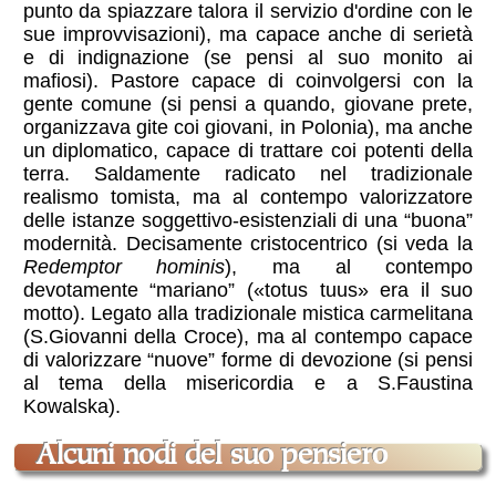
punto da spiazzare talora il servizio d'ordine con le
sue improvvisazioni), ma capace anche di serietà
e di indignazione (se pensi al suo monito ai
mafiosi). Pastore capace di coinvolgersi con la
gente comune (si pensi a quando, giovane prete,
organizzava gite coi giovani, in Polonia), ma anche
un diplomatico, capace di trattare coi potenti della
terra. Saldamente radicato nel tradizionale
realismo tomista, ma al contempo valorizzatore
delle istanze soggettivo-esistenziali di una “buona”
modernità. Decisamente cristocentrico (si veda la
Redemptor hominis
), ma al contempo
devotamente “mariano” («totus tuus» era il suo
motto). Legato alla tradizionale mistica carmelitana
(S.Giovanni della Croce), ma al contempo capace
di valorizzare “nuove” forme di devozione (si pensi
al tema della misericordia e a S.Faustina
Kowalska).
alcuni nodi del suo pensiero