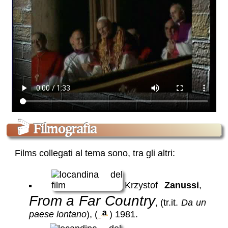
🎬
Filmografìa
Films collegati al tema sono, tra gli altri:
Krzystof
Zanussi
,
From a Far Country
, (tr.it.
Da un
paese lontano
),
(
)
1981
.