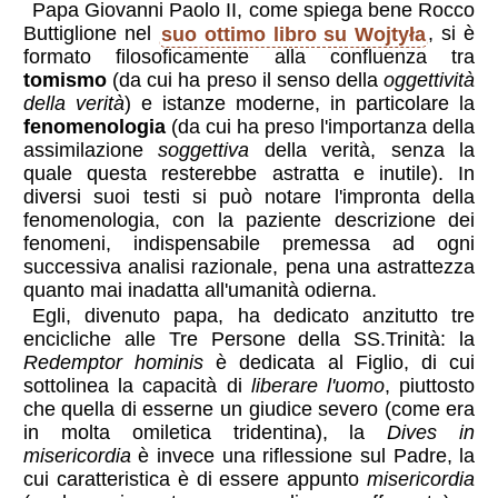
Papa Giovanni Paolo II, come spiega bene Rocco
Buttiglione nel
suo ottimo libro su Wojtyła
, si è
formato filosoficamente alla confluenza tra
tomismo
(da cui ha preso il senso della
oggettività
della verità
) e istanze moderne, in particolare la
fenomenologia
(da cui ha preso l'importanza della
assimilazione
soggettiva
della verità, senza la
quale questa resterebbe astratta e inutile). In
diversi suoi testi si può notare l'impronta della
fenomenologia, con la paziente descrizione dei
fenomeni, indispensabile premessa ad ogni
successiva analisi razionale, pena una astrattezza
quanto mai inadatta all'umanità odierna.
Egli, divenuto papa, ha dedicato anzitutto tre
encicliche alle Tre Persone della SS.Trinità: la
Redemptor hominis
è dedicata al Figlio, di cui
sottolinea la capacità di
liberare l'uomo
, piuttosto
che quella di esserne un giudice severo (come era
in molta omiletica tridentina), la
Dives in
misericordia
è invece una riflessione sul Padre, la
cui caratteristica è di essere appunto
misericordia