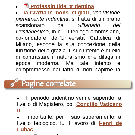
Professio fidei tridentina
la Grazia in mons. Olgiati
,
una visione
pienamente tridentina
: si tratta di un brano
scansionato dal
Sillabario del
Cristianesimo
, in cui il teologo ambrosiano,
co-fondatore dell'Università Cattolica di
Milano, espone la sua concezione della
funzione della grazia. Il suo intento è quello
di contrastare il naturalismo che dilaga in
epoca moderna. Ma tale intento è
compromesso dal fatto di non capirne la
radice, condividendone oggettivamente un
presupposto: quello per cui la grazia, il
🔗
Pagine correlate
soprannaturale, il Cristianesimo c'entra
solo con la vita eterna e non con la vita
Il periodo tridentino venne superato, a
presente. Infatti per lui la grazia serve a
livello di Magistero, col
Concilio Vaticano
meritarci il Paradiso
. Del
centuplo
II
.
quaggiù
non c'è nemmeno l'ombra nel suo
Importante, per il suo superamento, a
discorso
livello teologico, fu il lavoro di
Henri de
Lubac
.