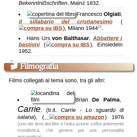
Bekenntnißschriften
, Mainz 1832.
Francesco
Olgiati
,
Il sillabario del cristianesimo
(
), Milano 1944
.
22
Hans Urs
von Balthasar
,
Abbattere i
bastioni
(
), Einsiedeln
1952.
🎬
Filmografìa
Films collegati al tema sono, tra gli altri:
Brian
De Palma
,
Carrie
, (tr.it.
Carrie - Lo sguardo di
satana
),
(
)
1976
(uno dei temi del film è l'educazione soffocantemente
moralistica, che genera poi una personalità
.
psicopatica)