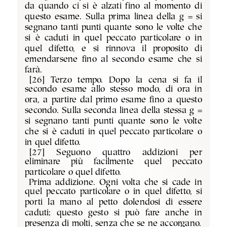
da quando ci si è alzati fino al momento di
questo esame. Sulla prima linea della g = si
segnano tanti punti quante sono le volte che
si è caduti in quel peccato particolare o in
quel difetto, e si rinnova il proposito di
emendarsene fino al secondo esame che si
farà.
[26] Terzo tempo. Dopo la cena si fa il
secondo esame allo stesso modo, di ora in
ora, a partire dal primo esame fino a questo
secondo. Sulla seconda linea della stessa g =
si segnano tanti punti quante sono le volte
che si è caduti in quel peccato particolare o
in quel difetto.
[27] Seguono quattro addizioni per
eliminare più facilmente quel peccato
particolare o quel difetto.
Prima addizione. Ogni volta che si cade in
quel peccato particolare o in quel difetto, si
porti la mano al petto dolendosi di essere
caduti; questo gesto si può fare anche in
presenza di molti, senza che se ne accorgano.