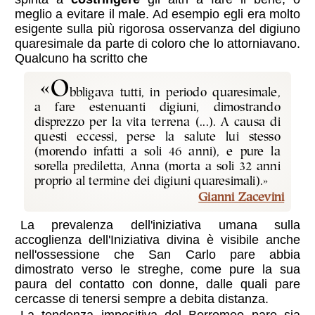
meglio a evitare il male. Ad esempio egli era molto
esigente sulla più rigorosa osservanza del digiuno
quaresimale da parte di coloro che lo attorniavano.
Qualcuno ha scritto che
«o
bbligava tutti, in periodo quaresimale,
a fare estenuanti digiuni, dimostrando
disprezzo per la vita terrena (...). A causa di
questi eccessi, perse la salute lui stesso
(morendo infatti a soli 46 anni), e pure la
sorella prediletta, Anna (morta a soli 32 anni
proprio al termine dei digiuni quaresimali).»
Gianni Zacevini
La prevalenza dell'iniziativa umana sulla
accoglienza dell'Iniziativa divina è visibile anche
nell'ossessione che San Carlo pare abbia
dimostrato verso le
streghe
, come pure la sua
paura del contatto con donne, dalle quali pare
cercasse di tenersi sempre a debita distanza.
La tendenza impositiva del Borromeo pare sia