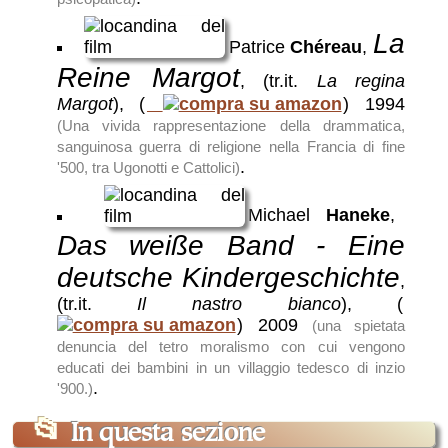
La
Patrice
Chéreau
,
Reine Margot
, (tr.it.
La regina
Margot
),
(
)
1994
(Una vivida rappresentazione della drammatica,
sanguinosa guerra di religione nella Francia di fine
.
'500, tra Ugonotti e Cattolici)
Michael
Haneke
,
Das weiße Band - Eine
deutsche Kindergeschichte
,
(tr.it.
Il nastro bianco
),
(
)
2009
(una spietata
denuncia del tetro moralismo con cui vengono
educati dei bambini in un villaggio tedesco di inzio
.
'900.)
📂
In questa sezione