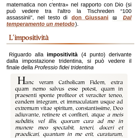
matematica non c'entra» nel rapporto con Dio (si
può vedere tra l'altro la Tischreden “100
assassinii”, nel testo di
don Giussani
Dal
temperamento un metodo
).
l'impositività
Riguardo alla
impositività
(4 punto) derivante
dalla impostazione tridentina, si può vedere il
finale della
Professio fidei tridentina
H
anc veram Catholicam Fidem, extra
quam nemo salvus esse potest, quam in
praesenti sponte profiteor et veraciter teneo,
eandem integram, et immaculatam usque ad
extremum vitae spiritum, constantissime, Deo
adiuvante, retinere et confiteri, atque
a meis
subditis, vel illis, quorum cura ad me in
munere meo spectabit, teneri, doceri et
praedicari, quantum in me erit, curaturum
,