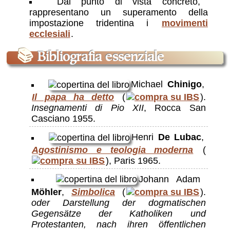
Dal punto di vista concreto,
rappresentano un superamento della
impostazione tridentina i
movimenti
ecclesiali
.
📚
Bibliografia essenziale
Michael
Chinigo
,
Il papa ha detto
(
).
Insegnamenti di Pio XII
, Rocca San
Casciano 1955.
Henri
De Lubac
,
Agostinismo e teologia moderna
(
), Paris 1965.
Johann Adam
Möhler
,
Simbolica
(
).
oder Darstellung der dogmatischen
Gegensätze der Katholiken und
Protestanten, nach ihren öffentlichen