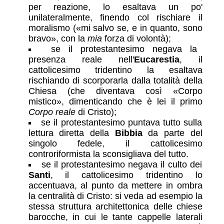
per reazione, lo esaltava un po'
unilateralmente, finendo col rischiare il
moralismo («mi salvo se, e in quanto, sono
bravo», con la
mia
forza di volontà);
se il protestantesimo negava la
presenza reale nell'
Eucarestia
, il
cattolicesimo tridentino la esaltava
rischiando di scorporarla dalla totalità della
Chiesa (che diventava così
Corpo
mistico
, dimenticando che è lei il primo
Corpo reale
di Cristo);
se il protestantesimo puntava tutto sulla
lettura diretta della
Bibbia
da parte del
singolo fedele, il cattolicesimo
controriformista la sconsigliava del tutto.
se il protestantesimo negava il culto dei
Santi
, il cattolicesimo tridentino lo
accentuava, al punto da mettere in ombra
la centralità di Cristo: si veda ad esempio la
stessa struttura architettonica delle chiese
barocche, in cui le tante cappelle laterali