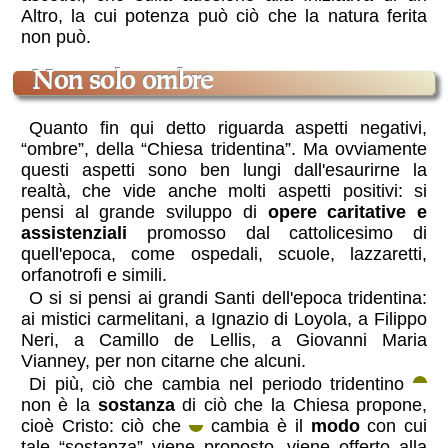
Altro, la cui potenza può ciò che la natura ferita
non può.
non solo ombre
Quanto fin qui detto riguarda aspetti negativi,
“ombre”, della “Chiesa tridentina”. Ma ovviamente
questi aspetti sono ben lungi dall'esaurirne la
realtà, che vide anche molti aspetti positivi: si
pensi al grande sviluppo di
opere caritative e
assistenziali
promosso dal cattolicesimo di
quell'epoca, come ospedali, scuole, lazzaretti,
orfanotrofi e simili.
O si si pensi ai grandi Santi dell'epoca tridentina:
ai mistici carmelitani, a Ignazio di Loyola, a Filippo
Neri, a Camillo de Lellis, a Giovanni Maria
Vianney, per non citarne che alcuni.
Di più, ciò che cambia nel periodo tridentino
non è la
sostanza
di ciò che la Chiesa propone,
cioè Cristo: ciò che
cambia è il
modo
con cui
tale “sostanza” viene proposto, viene offerto alla