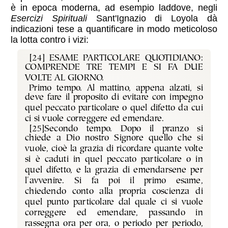
è in epoca moderna, ad esempio laddove, negli
Esercizi Spirituali
Sant'Ignazio di Loyola dà
indicazioni tese a quantificare in modo meticoloso
la lotta contro i vizi:
[24] ESAME PARTICOLARE QUOTIDIANO:
COMPRENDE TRE TEMPI E SI FA DUE
VOLTE AL GIORNO.
Primo tempo. Al mattino, appena alzati, si
deve fare il proposito di evitare con impegno
quel peccato particolare o quel difetto da cui
ci si vuole correggere ed emendare.
[25]Secondo tempo. Dopo il pranzo si
chiede a Dio nostro Signore quello che si
vuole, cioè la grazia di ricordare quante volte
si è caduti in quel peccato particolare o in
quel difetto, e la grazia di emendarsene per
l'avvenire. Si fa poi il primo esame,
chiedendo conto alla propria coscienza di
quel punto particolare dal quale ci si vuole
correggere ed emendare, passando in
rassegna ora per ora, o periodo per periodo,