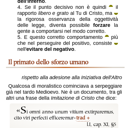
dell'Inferno
.
Se il punto decisivo non è quindi
il
rapporto
libero e grato
al Tu di Cristo, ma
la rigorosa osservanza della oggettività
delle legge, diventa possibile
forzare
la
gente a comportarsi nel modo corretto.
E questo corretto comportamento
più
che nel perseguire del positivo, consiste
nell'
evitare del negativo
.
il primato dello sforzo umano
rispetto alla adesione alla Iniziativa dell'Altro
Qualcosa di moralistico cominciava a serpeggiare
già nel tardo Medioevo. Ne è un documento, tra gli
altri una frase della
Imitazione di Cristo
che dice:
«S
i omni anno unum vitium extirparemus,
cito viri perfecti efficeremur»
trad
l.I, cap. XI, §5