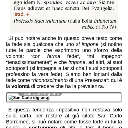
ego idem N.
spondeo, voveo ac iuro
. Sic me
Deus adiuvet et haec sancta Dei Evangelia.
trad.
Professio fidei tridentina
(dalla Bolla
Iniunctum
nobis
, di Pio IV)
Si può notare anche in questo breve testo come
la fede sia qualcosa che uno
si impone
(si notino
tutte le parole che esprimono uno sforzo della
volontà: “con
ferma
fede”, “mi impegno”
“tenacissimamente”) e che
impone
, ad altri, ai suoi
sottoposti (si impegna a far sì che i suoi sottoposti
professino la vera fede). Siamo ben lontani dalla
fede come “
riconoscimento
di una Presenza”: qui è
la
volontà
di credere che ha la prevalenza.
San Carlo digiuna
E questa tendenza impositiva non restava solo
sulla carta: per restare al già citato San Carlo
Borromeo, si può notare come fosse forte in lui la
spinta a
costringere
gli altri a fare il bene, o