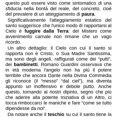
questo può essere visto come sintomatico di una
sfiducia nella bontà del reale, del concreto, cioè
del prevalere di un atteggiamento di
paura
.
Significativamente l'atteggiamento estatico del
santo suggerisce che l'unico modo di rapportarsi al
Cielo è
fuggire dalla Terra
: del Mistero come
avvenimento carnale non rimane che un vago
ricordo.
Un altro dettaglio: il Cielo con cui il santo si
rapporta non è Cristo, o Sua Madre Santissima,
ma sono degli angeli, raffigurati come dei “putti”,
dei
bambinetti
. Romano Guardini osservava che
in età moderna l'angelo non ha più il potere
terribile che ancora Dante nella Divina Commedia
gli riconoce (il “messo” “dal ciel”), ma diventa
appunto un inoffensivo e debole putto. Anche
questo, tornando al nostri dipinto, segno che più
che aderire alla potente Iniziativa di un Altro, ci
tocca rimboccarci le maniche e fare “come se tutto
dipendesse da noi”.
Da notare anche il
teschio
su cui il santo tiene la