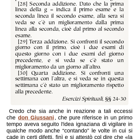
[28] Seconda addizione. Dato che la prima
linea della g = indica il primo esame e la
seconda linea il secondo esame, alla sera si
veda se c'è un miglioramento dalla prima
linea alla seconda, cioè dal primo al secondo
esame.
[29] Terza addizione. Si confronti il secondo
giorno con il primo, cioè i due esami di
questo giorno con i due esami del giorno
precedente, e si veda se c'è stato un
miglioramento da un giorno all'altro.
[30] Quarta addizione. Si confronti una
settimana con l'altra, e si veda se in questa
settimana c'è stato un miglioramento rispetto
alla precedente.
Esercizi Spirituali
, §§ 24-30
Credo che sia anche in reazione a tali eccessi
che
don Giussani
, che pure riferisce in un primo
tempo aveva seguito l'idea ignaziana di vigilare in
qualche modo anche “contando” le volte in cui si
cade in certi difetti, finì e si attestò col dire che «la