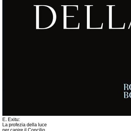
E. Exitu:
La profezia della luce
per capire il Concilio