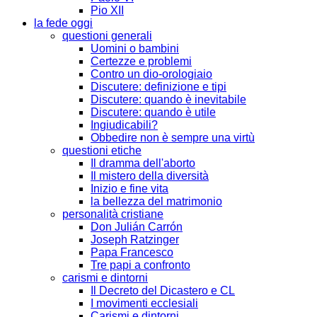
Pio XII
la fede oggi
questioni generali
Uomini o bambini
Certezze e problemi
Contro un dio-orologiaio
Discutere: definizione e tipi
Discutere: quando è inevitabile
Discutere: quando è utile
Ingiudicabili?
Obbedire non è sempre una virtù
questioni etiche
Il dramma dell'aborto
Il mistero della diversità
Inizio e fine vita
la bellezza del matrimonio
personalità cristiane
Don Julián Carrón
Joseph Ratzinger
Papa Francesco
Tre papi a confronto
carismi e dintorni
Il Decreto del Dicastero e CL
I movimenti ecclesiali
Carismi e dintorni