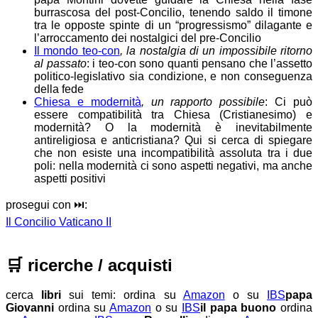
burrascosa del post-Concilio, tenendo saldo il timone
tra le opposte spinte di un “progressismo” dilagante e
l’arroccamento dei nostalgici del pre-Concilio
Il mondo teo-con
, la nostalgia di un impossibile ritorno
al passato
: i teo-con sono quanti pensano che l’assetto
politico-legislativo sia condizione, e non conseguenza
della fede
Chiesa e modernità
, un rapporto possibile
: Ci può
essere compatibilità tra Chiesa (Cristianesimo) e
modernità? O la modernità è inevitabilmente
antireligiosa e anticristiana? Qui si cerca di spiegare
che non esiste una incompatibilità assoluta tra i due
poli: nella modernità ci sono aspetti negativi, ma anche
aspetti positivi
prosegui con ⏭️:
Il Concilio Vaticano II
🛒
ricerche / acquisti
cerca
libri
sui temi:
ordina su
Amazon
o su
IBS
papa
Giovanni
ordina su
Amazon
o su
IBS
il papa buono
ordina