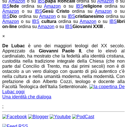
su
Amazon
o su
IBS
papa Roncalli
ordina su
Amazon
o su
IBS
fede
ordina su
Amazon
o su
IBS
religione
ordina su
Amazon
o su
IBS
Gesù Cristo
ordina su
Amazon
o su
IBS
Dio
ordina su
Amazon
o su
IBS
cristianesimo
ordina su
Amazon
o su
IBS
cultura
ordina su
Amazon
o su
IBS
libri
on-line
ordina su
Amazon
o su
IBS
Giovanni XXIII
.
×
De Lubac
è uno dei maggiori teologi del XX secolo.
Apprezzato da
Giovanni Paolo II
, che lo elevò al
cardinalato, ha mostrato che la fedeltà alla identità cristiana,
custodita nella tradizione integrale della Chiesa (che non
parte dal Concilio di Trento, ma dai primi secoli) non è di
ostacolo a un vero dialogo con quanto di più autentico c'è
nella cultura e nella umanità moderna, nella modernità. Con
prefazione di don Alberto Cozzi, teologo e docente alla
Facoltà Teologica dell'Italia Settentrionale.
De
Lubac oggi
Una identità che dialoga
;