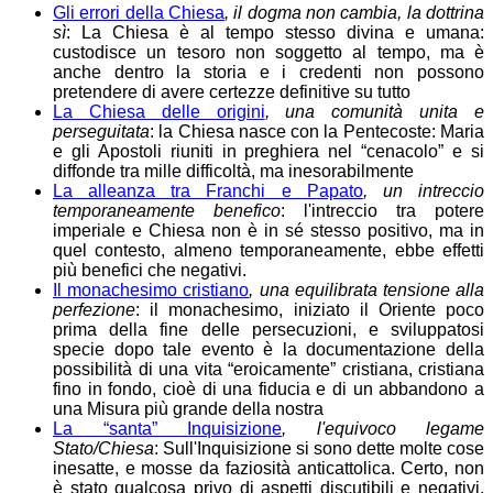
Gli errori della Chiesa
, il dogma non cambia, la dottrina
sì
: La Chiesa è al tempo stesso divina e umana:
custodisce un tesoro non soggetto al tempo, ma è
anche dentro la storia e i credenti non possono
pretendere di avere certezze definitive su tutto
La Chiesa delle origini
, una comunità unita e
perseguitata
: la Chiesa nasce con la Pentecoste: Maria
e gli Apostoli riuniti in preghiera nel “cenacolo” e si
diffonde tra mille difficoltà, ma inesorabilmente
La alleanza tra Franchi e Papato
, un intreccio
temporaneamente benefico
: l'intreccio tra potere
imperiale e Chiesa non è in sé stesso positivo, ma in
quel contesto, almeno temporaneamente, ebbe effetti
più benefici che negativi.
Il monachesimo cristiano
, una equilibrata tensione alla
perfezione
: il monachesimo, iniziato il Oriente poco
prima della fine delle persecuzioni, e sviluppatosi
specie dopo tale evento è la documentazione della
possibilità di una vita “eroicamente” cristiana, cristiana
fino in fondo, cioè di una fiducia e di un abbandono a
una Misura più grande della nostra
La “santa” Inquisizione
, l'equivoco legame
Stato/Chiesa
: Sull'Inquisizione si sono dette molte cose
inesatte, e mosse da faziosità anticattolica. Certo, non
è stato qualcosa privo di aspetti discutibili e negativi.