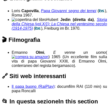
Loris
Capovilla
,
Papa Giovanni segno dei tempi
(
),
Roma 1967.
Hubert
Jedin (diretta da)
,
Storia
della Chiesa (vol.X/1): La Chiesa nel ventesimo secolo
(1914-1975)
(
), Freiburg im Br. 1970.
🎬
Filmografìa
Ermanno
Olmi
,
E venne un uomo
(
)
1965
(Un eccellente film sulla
vita di papa Giovanni XXIII, di Ermanno Olmi,
conterraneo del regista bergamasco)
.
🔗 Siti web interessanti
Il papa buono (RaiPlay)
:
documfilm RAI (110 min) su
papa Roncalli
📂
In questa sezione
In this section