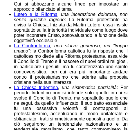
Qui si abbozzano alcune linee per impostare un
approccio bilanciato al tema
Lutero e la Riforma
, una lacerazione dolorosa, non
senza qualche ragione
: La Riforma protestante ha
diviso la Chiesa. Iniziata da Martin Lutero, essa insiste
soprattutto sulla interiorità individuale come luogo dove
poter incontrare Cristo, sottovalutando la funzione della
oggettività ecclesiale
La Controriforma
, uno sforzo generoso, ma “troppo
umano”
: la Controriforma cattolica fu la risposta che il
cattolicesimo diede alla Riforma protestante, essa vide
il Concilio di Trento e il nascere di nuovi ordini religiosi,
in particolare i gesuiti; ma fu caratterizzata uno spirito
controversistico, per cui era più importante andare
contro il protestantesimo che aderire alla proposta
cristiana nella sua interezza
La Chiesa tridentina
, una sistematica parzialità
: Per
periodo tridentino non si intende solo quello in cui si
svolse il Concilio di Trento, ma soprattutto quello che
ne seguì, da quello influenzato. Il suo tratto essenziale
fu una ossessiva volontà di contrapporsi al
protestantesimo, accentuando in modo unilaterale e
sblianciato i tratti simmetricamente opposti a quello. Da
ciò seguirono un tendenziale razionalismo e un
tendenziale moralismo, che tanto compromisero la