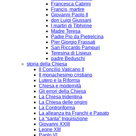
Francesca Cabrini
Francis, martire
Giovanni Paolo II
don Luigi Giussani
I martiri di Tibhirine
Madre Teresa
Padre Pio da Pietrelcina
Pier Giorgio Frassati
San Riccardo Pampuri
Teresina di Lisieux
padre Beduschi
storia della Chiesa
Il Concilio Vaticano II
Il monachesimo cristiano
Lutero e la Riforma
Chiesa e modernità
Gli errori della Chiesa
La Chiesa tridentina
La Chiesa delle origini
La Controriforma
La alleanza tra Franchi e Papato
La “santa” Inquisizione
Giovanni XXIII
Leone XIII
Paolo VI