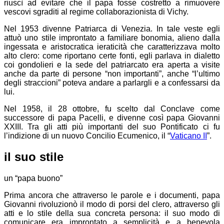
riuscì ad evitare che il papa fosse costretto a rimuovere
vescovi sgraditi al regime collaborazionista di Vichy.
Nel 1953 divenne Patriarca di Venezia. In tale veste egli
attuò uno stile improntato a familiare bonomia, alieno dalla
ingessata e aristocratica ieraticità che caratterizzava molto
alto clero: come riportano certe fonti, egli parlava in dialetto
coi gondolieri e la sede del patriarcato era aperta a visite
anche da parte di persone “non importanti”, anche “l’ultimo
degli straccioni” poteva andare a parlargli e a confessarsi da
lui.
Nel 1958, il 28 ottobre, fu scelto dal Conclave come
successore di papa Pacelli, e divenne così papa Giovanni
XXIII. Tra gli atti più importanti del suo Pontificato ci fu
l’indizione di un nuovo Concilio Ecumenico, il “
Vaticano II
”.
il suo stile
un “papa buono”
Prima ancora che attraverso le parole e i documenti, papa
Giovanni rivoluzionò il modo di porsi del clero, attraverso gli
atti e lo stile della sua concreta persona: il suo modo di
comunicare era improntato a semplicità e a benevola