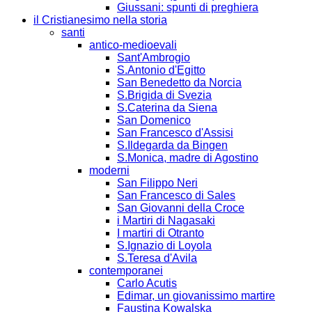
Giussani: spunti di preghiera
il Cristianesimo nella storia
santi
antico-medioevali
Sant'Ambrogio
S.Antonio d'Egitto
San Benedetto da Norcia
S.Brigida di Svezia
S.Caterina da Siena
San Domenico
San Francesco d'Assisi
S.Ildegarda da Bingen
S.Monica, madre di Agostino
moderni
San Filippo Neri
San Francesco di Sales
San Giovanni della Croce
i Martiri di Nagasaki
I martiri di Otranto
S.Ignazio di Loyola
S.Teresa d'Avila
contemporanei
Carlo Acutis
Edimar, un giovanissimo martire
Faustina Kowalska