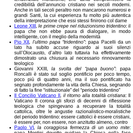
credibilità dell'annuncio cristiano nei secoli moderni.
Anche in tali secoli peraltro non mancarono numerosi e
grandi Santi, la cui esperienza fu molto più autentica
della interpretazione che essi stessi finirono col darne
Leone XIII
, le prime crepe nel riduzionismo tridentino
: il
papa che non ebbe paura di dialogare, in modo
intelligente, con il meglio della modernità
Pio XII
, l'ultimo papa “tridentino”
: papa Pacelli da un
lato ha subito accuse riguardo ai suoi silenzi
sull’Olocausto, d’altro lato tuttavia ha effettivamente
dimostrato una chiusura al necessario rinnovamento
teologico
Giovanni XXIII
, la svolta del “papa buono”
: papa
Roncalli è stato sul soglio pontificio per poco tempo,
poco più di quattro anni, ma il suo pontificato ha
segnato profondamente la vita della Chiesa, segnando
di fatto la fine “istituzionale” del “periodo tridentino”
Il Concilio Vaticano II
, il ritorno alla totalità cristiana
: Il
Vaticano II corona gli sforzi di decenni di riflessione
teologica che spingevano a recuperare la totalità
cattolica, oltre le angustie razionalistico-moralistiche
del periodo tridentino: essere cattolici è essere cristiani,
è essere per, non essere, non anzitutto almeno, contro
Paolo VI
, la coraggiosa fermezza di un uomo mite
:
papa Montini dovette guidare la Chiesa nella fase