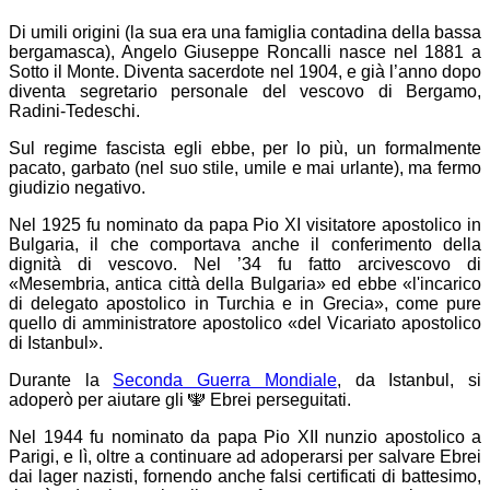
Di umili origini (la sua era una famiglia contadina della bassa
bergamasca), Angelo Giuseppe Roncalli nasce nel 1881 a
Sotto il Monte. Diventa sacerdote nel 1904, e già l’anno dopo
diventa segretario personale del vescovo di Bergamo,
Radini-Tedeschi.
Sul regime fascista egli ebbe, per lo più, un
formalmente
pacato, garbato (nel suo stile, umile e mai urlante), ma
fermo
giudizio negativo.
Nel 1925 fu nominato da papa Pio XI visitatore apostolico in
Bulgaria, il che comportava anche il conferimento della
dignità di vescovo. Nel ’34 fu fatto arcivescovo di
«Mesembria, antica città della Bulgaria» ed ebbe «l'incarico
di delegato apostolico in Turchia e in Grecia», come pure
quello di amministratore apostolico «del Vicariato apostolico
di Istanbul».
Durante la
Seconda Guerra Mondiale
, da Istanbul, si
adoperò per aiutare gli
🕎
Ebrei perseguitati.
Nel 1944 fu nominato da papa Pio XII nunzio apostolico a
Parigi, e lì, oltre a continuare ad adoperarsi per salvare Ebrei
dai lager nazisti, fornendo anche falsi certificati di battesimo,