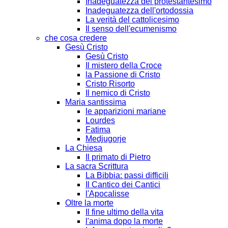
Inadeguatezza del protestantesimo
Inadeguatezza dell'ortodossia
La verità del cattolicesimo
Il senso dell'ecumenismo
che cosa credere
Gesù Cristo
Gesù Cristo
Il mistero della Croce
la Passione di Cristo
Cristo Risorto
Il nemico di Cristo
Maria santissima
le apparizioni mariane
Lourdes
Fatima
Medjugorje
La Chiesa
Il primato di Pietro
La sacra Scrittura
La Bibbia: passi difficili
Il Cantico dei Cantici
l'Apocalisse
Oltre la morte
Il fine ultimo della vita
l'anima dopo la morte