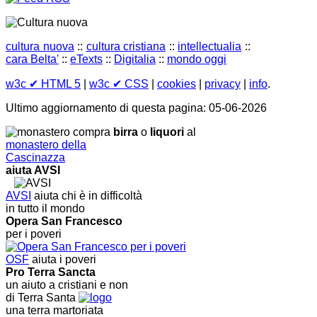
cultura nuova
::
cultura cristiana
::
intellectualia
::
cara Belta'
::
eTexts
::
Digitalia
::
mondo oggi
w3c
✔ HTML 5
|
w3c
✔ CSS
|
cookies
|
privacy
|
info
.
Ultimo aggiornamento di questa pagina: 05-06-2026
compra
birra
o
liquori
al
monastero della
Cascinazza
aiuta AVSI
AVSI
aiuta chi è in difficoltà
in tutto il mondo
Opera San Francesco
per i poveri
OSF
aiuta i poveri
Pro Terra Sancta
un aiuto a cristiani e non
di Terra Santa
una terra martoriata