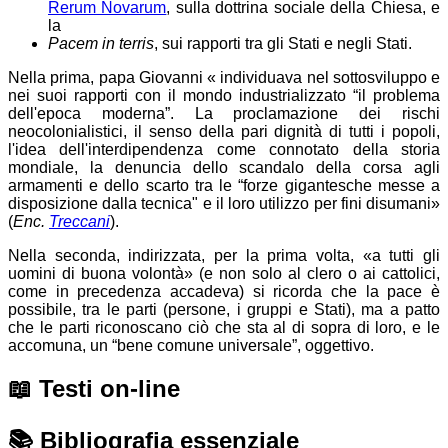
Rerum Novarum
, sulla dottrina sociale della Chiesa, e
la
Pacem in terris
, sui rapporti tra gli Stati e negli Stati.
Nella prima, papa Giovanni « individuava nel sottosviluppo e
nei suoi rapporti con il mondo industrializzato “il problema
dell'epoca moderna”. La proclamazione dei rischi
neocolonialistici, il senso della pari dignità di tutti i popoli,
l'idea dell'interdipendenza come connotato della storia
mondiale, la denuncia dello scandalo della corsa agli
armamenti e dello scarto tra le “forze gigantesche messe a
disposizione dalla tecnica" e il loro utilizzo per fini disumani»
(
Enc.
Treccani
).
Nella seconda, indirizzata, per la prima volta, «a tutti gli
uomini di buona volontà» (e non solo al clero o ai cattolici,
come in precedenza accadeva) si ricorda che la pace è
possibile, tra le parti (persone, i gruppi e Stati), ma a patto
che le parti riconoscano ciò che sta al di sopra di loro, e le
accomuna, un “bene comune universale”, oggettivo.
📖
Testi on-line
📚
Bibliografia essenziale