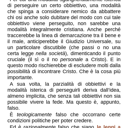
di perseguire un certo obbiettivo, una modalità
che spinga a considerare nemico da abbattere
chi osi anche solo dubitare del modo con cui tale
obbiettivo viene perseguito, non sarebbe una
modalità integralmente cristiana. Anche perché
traccerebbe la linea di demarcazione tra il bene e
il male, anticiperebbe il Giudizio Universale, su
un particolare discutibile (che passi o no una
certa legge
nella società
), dimenticando il punto
cruciale (il sì o il no
personale
a Cristo). E in
questo modo rischierebbe di escludere molti dalla
possibilità di incontrare Cristo. Che è la cosa più
importante.
A sua volta, la parzialità di obbiettivi e la
modalità isterica di perseguirli deriva dall’idea,
almeno implicita, che senza tali obbiettivi non sia
possibile vivere la fede. Ma questo è, appunto,
falso.
È
teologicamente
falso che occorrano certe
condizioni politiche per poter credere.
Ed è
razionalmente
falso che siano
le leggi a