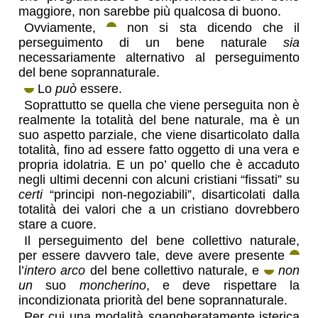
maggiore, non sarebbe più qualcosa di buono.
Ovviamente,
non si sta dicendo che il
perseguimento di un bene naturale
sia
necessariamente alternativo al perseguimento
del bene soprannaturale.
Lo
può
essere.
Soprattutto se quella che viene perseguita non è
realmente la totalità del bene naturale, ma è un
suo aspetto parziale, che viene disarticolato dalla
totalità, fino ad essere fatto oggetto di una vera e
propria idolatria. E un po’ quello che è accaduto
negli ultimi decenni con alcuni cristiani “fissati” su
certi
“principi non-negoziabili”, disarticolati dalla
totalità dei valori che a un cristiano dovrebbero
stare a cuore.
Il perseguimento del bene collettivo naturale,
per essere davvero tale, deve avere presente
l’
intero arco
del bene collettivo naturale, e
non
un
suo
moncherino
, e deve rispettare la
incondizionata priorità del bene soprannaturale.
Per cui una modalità sgangheratamente isterica