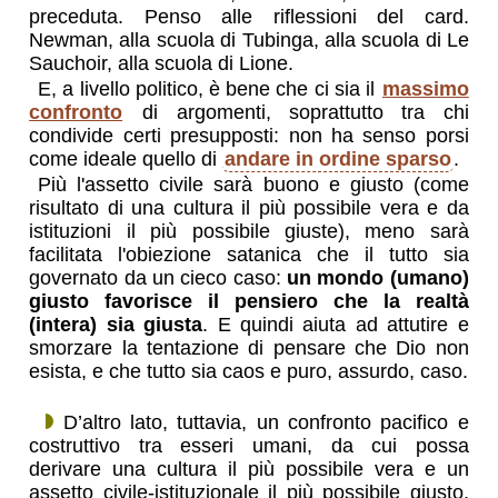
preceduta. Penso alle riflessioni del card.
Newman, alla scuola di Tubinga, alla scuola di Le
Sauchoir, alla scuola di Lione.
E, a livello politico, è bene che ci sia il
massimo
confronto
di argomenti, soprattutto tra chi
condivide certi presupposti: non ha senso porsi
come ideale quello di
andare in ordine sparso
.
Più l'assetto civile sarà buono e giusto (come
risultato di una cultura il più possibile vera e da
istituzioni il più possibile giuste), meno sarà
facilitata l'obiezione satanica che il tutto sia
governato da un cieco caso:
un mondo (umano)
giusto favorisce il pensiero che la realtà
(intera) sia giusta
. E quindi aiuta ad attutire e
smorzare la tentazione di pensare che Dio non
esista, e che tutto sia caos e puro, assurdo, caso.
D’altro lato, tuttavia, un confronto pacifico e
costruttivo tra esseri umani, da cui possa
derivare una cultura il più possibile vera e un
assetto civile-istituzionale il più possibile giusto,