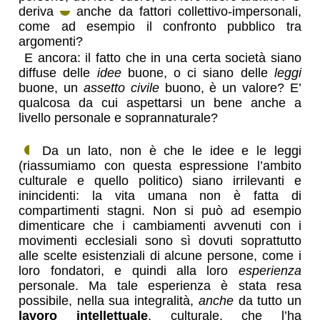
deriva
anche da fattori collettivo-impersonali,
come ad esempio il confronto pubblico tra
argomenti?
E ancora: il fatto che in una certa società siano
diffuse delle
idee
buone, o ci siano delle
leggi
buone, un
assetto civile
buono, è un valore? E’
qualcosa da cui aspettarsi un bene anche a
livello personale e soprannaturale?
Da un lato, non è che le idee e le leggi
(riassumiamo con questa espressione l’ambito
culturale e quello politico) siano irrilevanti e
inincidenti: la vita umana non è fatta di
compartimenti stagni. Non si può ad esempio
dimenticare che i cambiamenti avvenuti con i
movimenti ecclesiali sono sì dovuti soprattutto
alle scelte esistenziali di alcune persone, come i
loro fondatori, e quindi alla loro
esperienza
personale. Ma tale esperienza è stata resa
possibile, nella sua integralità,
anche
da tutto un
lavoro intellettuale
, culturale, che l’ha