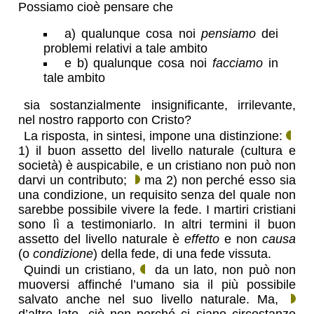
Possiamo cioè pensare che
a) qualunque cosa noi
pensiamo
dei
problemi relativi a tale ambito
e b) qualunque cosa noi
facciamo
in
tale ambito
sia sostanzialmente insignificante, irrilevante,
nel nostro rapporto con Cristo?
La risposta, in sintesi, impone una distinzione:
1) il buon assetto del livello naturale (cultura e
società) è auspicabile, e un cristiano non può non
darvi un contributo;
ma 2) non perché esso sia
una condizione, un requisito senza del quale non
sarebbe possibile vivere la fede. I martiri cristiani
sono lì a testimoniarlo. In altri termini il buon
assetto del livello naturale è
effetto
e non
causa
(o
condizione
) della fede, di una fede vissuta.
Quindi un cristiano,
da un lato, non può non
muoversi affinché l’umano sia il più possibile
salvato anche nel suo livello naturale. Ma,
d’altro lato, ciò non perché ci siano circostanze