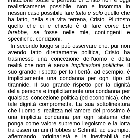
imitazione totale e perfetta di Cristo non è oggi
realisticamente possibile. Non è insomma in
nessun caso possibile fare
tutto e solo
quello che
ha fatto, nella sua vita terrena, Cristo. Piuttosto
quello che ci è chiesto è di fare
come Lui
farebbe, se
fosse nelle mie, contingenti e
specifiche, condizioni.
In secondo luogo si può osservare che, pur non
avendo fatto direttamente politica, Cristo ha
trasmesso una concezione dell’uomo e della
realtà che non è senza
implicazioni politiche
. Il
suo grande rispetto per la libertà, ad esempio, è
implicitamente una condanna per ogni tipo di
tirannide. Il suo grande rispetto per la dignità
della persona è implicitamente una condanna per
qualsiasi concezione politica (ed economica), che
tale dignità comprometta. La sua sottolineatura
che l’uomo si realizza nell’amore del prossimo è
una implicita condanna per ogni sistema che
ponga come valore supremo l’egoismo e la lotta
tra esseri umani (Hobbes e Schmitt, ad esempio,
affermando l’originarietà e la inevitabilità del