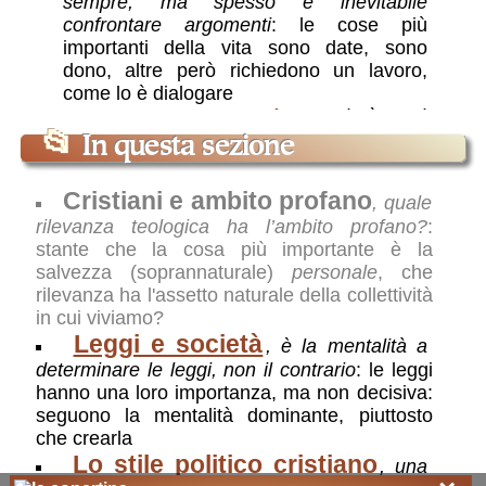
sempre, ma spesso è inevitabile
confrontare argomenti
: le cose più
importanti della vita sono date, sono
dono, altre però richiedono un lavoro,
come lo è dialogare
Discutere: quando è utile
,
lo è se si
cerca insieme la verità
: si può discutere
📂
In questa sezione
per vincere (e questo è perdere tempo),
ma si può anche cercare un reciproco,
Cristiani e ambito profano
, quale
benevolo (utile) arricchimento
rilevanza teologica ha l’ambito profano?
:
stante che la cosa più importante è la
salvezza (soprannaturale)
personale
, che
rilevanza ha l'assetto naturale della collettività
in cui viviamo?
Leggi e società
, è la mentalità a
determinare le leggi, non il contrario
: le leggi
hanno una loro importanza, ma non decisiva:
seguono la mentalità dominante, piuttosto
che crearla
Lo stile politico cristiano
, una