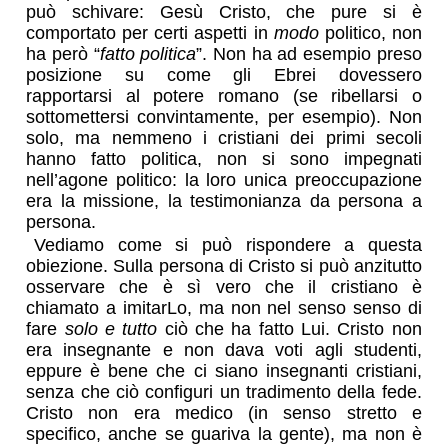
può schivare: Gesù Cristo, che pure si è
comportato per certi aspetti in
modo
politico, non
ha però “
fatto politica
”. Non ha ad esempio preso
posizione su come gli Ebrei dovessero
rapportarsi al potere romano (se ribellarsi o
sottomettersi convintamente, per esempio). Non
solo, ma nemmeno i cristiani dei primi secoli
hanno fatto politica, non si sono impegnati
nell’agone politico: la loro unica preoccupazione
era la missione, la testimonianza da persona a
persona.
Vediamo come si può rispondere a questa
obiezione. Sulla persona di Cristo si può anzitutto
osservare che è sì vero che il cristiano è
chiamato a imitarLo, ma non nel senso senso di
fare
solo e tutto
ciò che ha fatto Lui. Cristo non
era insegnante e non dava voti agli studenti,
eppure è bene che ci siano insegnanti cristiani,
senza che ciò configuri un tradimento della fede.
Cristo non era medico (in senso stretto e
specifico, anche se guariva la gente), ma non è