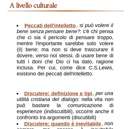
a livello culturale
Peccati dell'intelletto
,
si può volere il
bene senza pensare bene?
: c'è chi pensa
che ci sia il pericolo di pensare troppo,
mentre l'importante sarebbe solo volere
(il) bene; ma non si deve trascurare il
dovere, verso noi stessi, di usare bene di
tutti i doni che Dio ci ha dato, ragione
inclusa. Per cui, come dice C.S.Lewis,
esistono dei peccati dell'intelletto.
Discutere: definizione e tipi
,
per una
utilità cristiana del dialogo
: nella vita non
può bastare la comunicazione di
esperienze (indiscutibili), occorre anche il
confronto tra argomenti (discutibili)
Discutere: quando è inevitabile
,
non