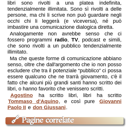
libri sono rivolti a una platea indefinita,
tendenzialmente illimitata. Sono sì rivolti a delle
persone, ma chi li scrive non può guardare negli
occhi chi li leggerà (e viceversa), né può
imbastire una comunicazione dialogica diretta.
Analogamente non avrebbe senso che ci
fossero programmi
radio
,
TV
, podcast e simili,
che sono rivolti a un pubblico tendenzialmente
illimitato.
Ma che queste forme di comunicazione abbiano
senso, oltre che dall'argomento che io non posso
escludere che tra il potenziale “pubblico” ci possa
essere qualcuno che ne trarrà giovamento, c'è il
fatto che alcuni più grandi santi hanno scritto dei
libri, o hanno favorito che venissero scritti.
Agostino
ha scritto libri, libri ha scritto
Tommaso d'Aquino
, e così pure
Giovanni
Paolo II
e
don Giussani
.
🔗
Pagine correlate