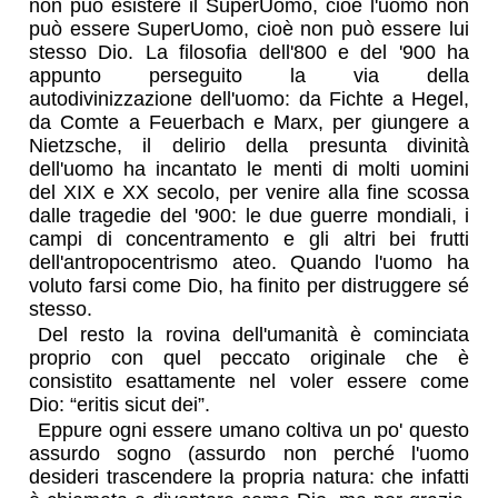
non può esistere il SuperUomo, cioè l'uomo non
può essere SuperUomo, cioè non può essere lui
stesso Dio. La filosofia dell'800 e del '900 ha
appunto perseguito la via della
autodivinizzazione dell'uomo: da Fichte a Hegel,
da Comte a Feuerbach e Marx, per giungere a
Nietzsche, il delirio della presunta divinità
dell'uomo ha incantato le menti di molti uomini
del XIX e XX secolo, per venire alla fine scossa
dalle tragedie del '900: le due guerre mondiali, i
campi di concentramento e gli altri bei frutti
dell'antropocentrismo ateo. Quando l'uomo ha
voluto farsi come Dio, ha finito per distruggere sé
stesso.
Del resto la rovina dell'umanità è cominciata
proprio con quel peccato originale che è
consistito esattamente nel voler essere come
Dio: “eritis sicut dei”.
Eppure ogni essere umano coltiva un po' questo
assurdo sogno (assurdo non perché l'uomo
desideri trascendere la propria natura: che infatti