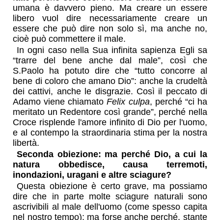
umana è davvero pieno. Ma creare un essere
libero vuol dire necessariamente creare un
essere che può dire non solo sì, ma anche no,
cioè può commettere il male.
In ogni caso nella Sua infinita sapienza Egli sa
“trarre del bene anche dal male”, così che
S.Paolo ha potuto dire che “tutto concorre al
bene di coloro che amano Dio”: anche la crudeltà
dei cattivi, anche le disgrazie. Così il peccato di
Adamo viene chiamato
Felix culpa
, perché “ci ha
meritato un Redentore così grande”, perché nella
Croce risplende l'amore infinito di Dio per l'uomo,
e al contempo la straordinaria stima per la nostra
libertà.
Seconda obiezione: ma perché Dio, a cui la
natura obbedisce, causa terremoti,
inondazioni, uragani e altre sciagure?
Questa obiezione è certo grave, ma possiamo
dire che in parte molte sciagure naturali sono
ascrivibili al male dell'uomo (come spesso capita
nel nostro tempo); ma forse anche perché, stante