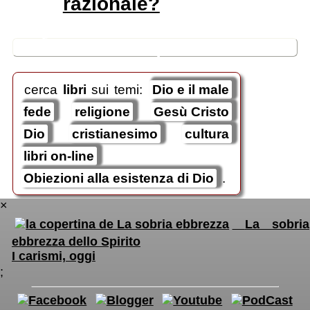
razionale?
🛒
ricerche / acquisti
cerca
libri
sui temi:
Dio e il male
fede
religione
Gesù Cristo
Dio
cristianesimo
cultura
libri on-line
Obiezioni alla esistenza di Dio
.
×
La sobria
ebbrezza dello Spirito
I carismi, oggi
;