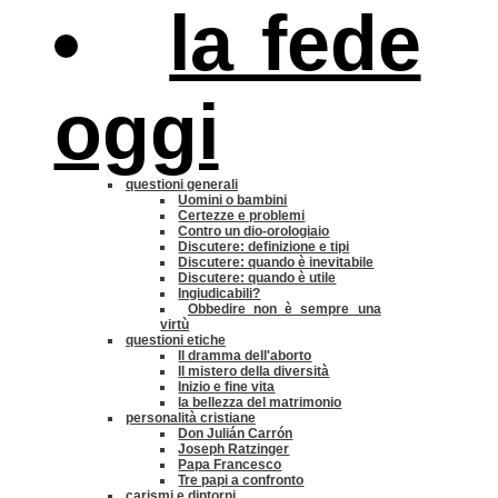
la fede
oggi
questioni generali
Uomini o bambini
Certezze e problemi
Contro un dio-orologiaio
Discutere: definizione e tipi
Discutere: quando è inevitabile
Discutere: quando è utile
Ingiudicabili?
Obbedire non è sempre una
virtù
questioni etiche
Il dramma dell'aborto
Il mistero della diversità
Inizio e fine vita
la bellezza del matrimonio
personalità cristiane
Don Julián Carrón
Joseph Ratzinger
Papa Francesco
Tre papi a confronto
carismi e dintorni