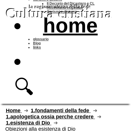
Il Decreto del Dicastero e CL
la ragionevolezza della fede
Cultura cristiana
I movimenti ecclesiali
Carismi e dintorni
home
glossario
Blog
links
🔍
Home
1.fondamenti della fede
1.apologetica ossia perche credere
1.esistenza di Dio
Obiezioni alla esistenza di Dio