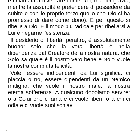
è chiamata a diventare come Dio, ma per grazia,
mentre la assurdità è pretendere di possedere da
subito e con le proprie forze quello che Dio ci ha
promesso di dare come dono). E per questo si
ribella a Dio. E il modo più radicale per ribellarsi a
Lui è negarne l'esistenza.
Il desiderio di libertà, peraltro, è assolutamente
buono: solo che la vera libertà è nella
dipendenza dal Creatore della nostra natura, che
Solo sa quale è il nostro vero bene e Solo vuole
la nostra compiuta felicità.
Voler essere indipendenti da Lui significa, ci
piaccia o no, essere dipendenti da un Nemico
maligno, che vuole il nostro male, la nostra
eterna sofferenza. A qualcuno dobbiamo servire:
o a Colui che ci ama e ci vuole liberi, o a chi ci
odia e ci vuole suoi schiavi.
Il “problema religioso” come
inutile