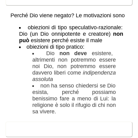
in sintesi
Perché Dio viene negato? Le motivazioni sono
obiezioni di tipo speculativo-razionale:
Dio (un Dio onnipotente e creatore)
non
può
esistere perché esiste il male
obiezioni di tipo pratico:
Dio
non deve
esistere,
altrimenti non potremmo essere
noi Dio, non potremmo essere
davvero liberi come
indipendenza
assoluta
non ha senso chiedersi se Dio
esista, perché possiamo
benissimo fare a meno di Lui: la
religione è solo il rifugio di chi non
sa vivere.
l'obiezione speculativa:
l'esistenza del male