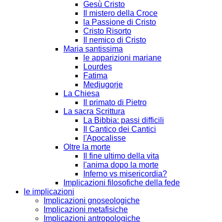
Gesù Cristo
Il mistero della Croce
la Passione di Cristo
Cristo Risorto
Il nemico di Cristo
Maria santissima
le apparizioni mariane
Lourdes
Fatima
Medjugorje
La Chiesa
Il primato di Pietro
La sacra Scrittura
La Bibbia: passi difficili
Il Cantico dei Cantici
l'Apocalisse
Oltre la morte
Il fine ultimo della vita
l'anima dopo la morte
Inferno vs misericordia?
Implicazioni filosofiche della fede
le implicazioni
Implicazioni gnoseologiche
Implicazioni metafisiche
Implicazioni antropologiche