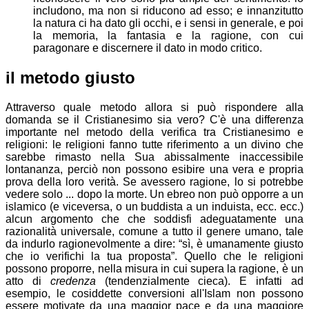
includono, ma non si riducono ad esso; e innanzitutto
la natura ci ha dato gli occhi, e i sensi in generale, e poi
la memoria, la fantasia e la ragione, con cui
paragonare e discernere il dato in modo critico.
il metodo giusto
Attraverso quale metodo allora si può rispondere alla
domanda se il Cristianesimo sia vero? C'è una differenza
importante nel metodo della verifica tra Cristianesimo e
religioni:
le religioni fanno tutte riferimento a un divino che
sarebbe rimasto nella Sua abissalmente inaccessibile
lontananza, perciò non possono esibire una vera e propria
prova della loro verità. Se avessero ragione, lo si potrebbe
vedere solo ... dopo la morte. Un ebreo non può opporre a un
islamico (e viceversa, o un buddista a un induista, ecc. ecc.)
alcun argomento che che soddisfi adeguatamente una
razionalità universale, comune a tutto il genere umano, tale
da indurlo ragionevolmente a dire: “sì, è umanamente giusto
che io verifichi la tua proposta”. Quello che le religioni
possono proporre, nella misura in cui supera la ragione, è un
atto di
credenza
(tendenzialmente cieca). E infatti ad
esempio, le cosiddette conversioni all'Islam non possono
essere motivate da una maggior pace e da una maggiore