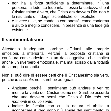
non ha la forza sufficiente a determinare, in una
persona, la fede. La fede infatti, ossia la certezza che il
Cristianesimo è vero, che Cristo era davvero Dio, non è
la risultante di indagini scientifiche, o filosofiche.
è invece utile, se condotto con onestà, come conferma
e aiuto a meglio conoscere, in presenza di una fede già
esistente.
Il sentimentalismo
Altrettanto inadeguato sarebbe affidarsi alle proprie
emozioni, all'interiorità. Perché la proposta cristiana si
configura come adesione a un dato oggettivo, che
implica
anche un riverbero emozionale, ma
mai scisso dalla totalità
della propria umanità.
Non si può dire di essere certi che il Cristianesimo sia vero,
perché
lo si sente
: non sarebbe adeguato.
Anzitutto perché il sentimento può andare e venire:
mentre la verità del Cristianesimo no. Sarebbe assurdo
che uno davvero pensi che Cristo è Dio
solo nei
momenti
in cui
lo sente
.
Inoltre le facoltà con cui la natura ci abilita a
riconoscere il vero sono più ampie del sentimento: lo