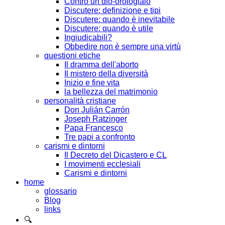
Contro un dio-orologiaio
Discutere: definizione e tipi
Discutere: quando è inevitabile
Discutere: quando è utile
Ingiudicabili?
Obbedire non è sempre una virtù
questioni etiche
Il dramma dell'aborto
Il mistero della diversità
Inizio e fine vita
la bellezza del matrimonio
personalità cristiane
Don Julián Carrón
Joseph Ratzinger
Papa Francesco
Tre papi a confronto
carismi e dintorni
Il Decreto del Dicastero e CL
I movimenti ecclesiali
Carismi e dintorni
home
glossario
Blog
links
🔍