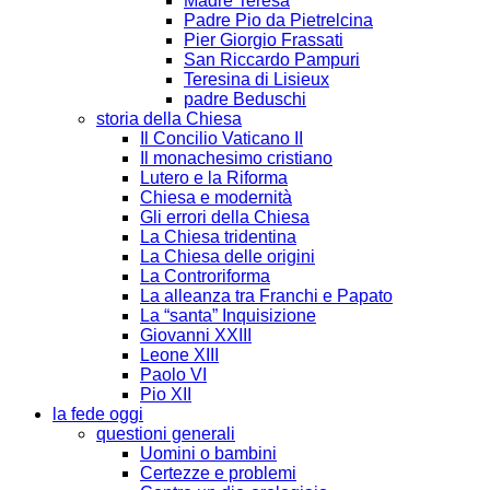
Madre Teresa
Padre Pio da Pietrelcina
Pier Giorgio Frassati
San Riccardo Pampuri
Teresina di Lisieux
padre Beduschi
storia della Chiesa
Il Concilio Vaticano II
Il monachesimo cristiano
Lutero e la Riforma
Chiesa e modernità
Gli errori della Chiesa
La Chiesa tridentina
La Chiesa delle origini
La Controriforma
La alleanza tra Franchi e Papato
La “santa” Inquisizione
Giovanni XXIII
Leone XIII
Paolo VI
Pio XII
la fede oggi
questioni generali
Uomini o bambini
Certezze e problemi