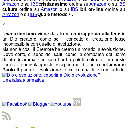
Amazon
o su
IBS
cristianesimo
ordina su
Amazon
o su
IBS
cultura
ordina su
Amazon
o su
IBS
libri on-line
ordina su
Amazon
o su
IBS
Quale metodo?
.
×
l'
evoluzionismo
viene da alcuni
contrapposto alla fede
in
un Dio creatore, come se il concetto di creazione fosse
incompatibile con quello di evoluzione.
Ma non è così: il Creatore ha creato un mondo in evoluzione.
Dove certo, ci sono dei
salti
, come la comparsa dell'uomo
dotato di
anima
, che solo Lui ha potuto colmare. In questo
libro si argomenta questo, e si portano i brani in cui
Giovanni
Paolo II
parla di evoluzione come compatibile con la fede.
Dio o evoluzione?
Una falsa alternativa
;