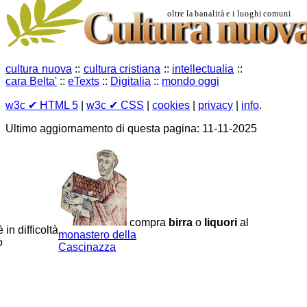
cultura nuova
::
cultura cristiana
::
intellectualia
::
cara Belta'
::
eTexts
::
Digitalia
::
mondo oggi
w3c
✔ HTML 5
|
w3c
✔ CSS
|
cookies
|
privacy
|
info
.
Ultimo aggiornamento di questa pagina: 11-11-2025
compra
birra
o
liquori
al
 in difficoltà
monastero della
o
Cascinazza