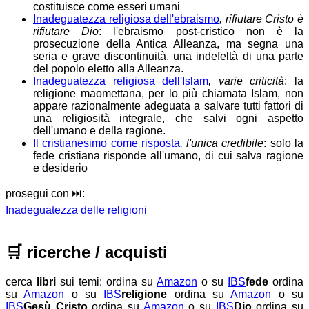
costituisce come esseri umani
Inadeguatezza religiosa dell'ebraismo
, rifiutare Cristo è
rifiutare Dio
: l'ebraismo post-cristico non è la
prosecuzione della Antica Alleanza, ma segna una
seria e grave discontinuità, una indefeltà di una parte
del popolo eletto alla Alleanza.
Inadeguatezza religiosa dell'Islam
, varie criticità
: la
religione maomettana, per lo più chiamata Islam, non
appare razionalmente adeguata a salvare tutti fattori di
una religiosità integrale, che salvi ogni aspetto
dell'umano e della ragione.
Il cristianesimo come risposta
, l'unica credibile
: solo la
fede cristiana risponde all'umano, di cui salva ragione
e desiderio
prosegui con ⏭️:
Inadeguatezza delle religioni
🛒
ricerche / acquisti
cerca
libri
sui temi:
ordina su
Amazon
o su
IBS
fede
ordina
su
Amazon
o su
IBS
religione
ordina su
Amazon
o su
IBS
Gesù Cristo
ordina su
Amazon
o su
IBS
Dio
ordina su