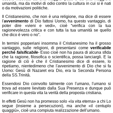
umanità, ma da motivi di odio contro la cultura in cui si è nati
o da motivazioni politiche.
Il Cristianesimo, che non è una religione, ma dice di essere
l'
avvenimento
di Dio fattosi Uomo, ha questo vantaggio, di
poter dire «vieni e vedi», cioè “verifica con la tua
ragionevolezza critica e con tutta la tua umanità se quello
che dico è vero o no”.
In termini popperiani insomma il Cristianesimo ha il grosso
vantaggio, sulle religioni, di presentarsi come
verificabile
perché
falsificabile
- Esso cioè non ha paura di alcuna sfida
che la ragione, filosofica o scientifica, possa lanciargli. E la
ragione di ciò è che il Cristianesimo dice di essere, lo
ripetiamo, nientedimeno che l'avvenimento di Dio che si fa
Uomo: Gesù di Nazaret era Dio, era la Seconda Persona
della SS.Trinità.
Essendosi Dio coinvolto talmente con l'umano, l'umano si
trova ad essere lievitato dalla Sua Presenza e dunque può
verificare in questa vita la verità della proposta cristiana.
In effetti Gesù non ha promesso solo
la vita eterna
a chi Lo
segue (insieme a persecuzioni), ma anche
il centuplo
quaggiù
, cioè una compiuta realizzazione dell'umano.