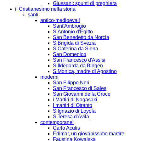
Giussani: spunti di preghiera
il Cristianesimo nella storia
santi
antico-medioevali
Sant'Ambrogio
S.Antonio d'Egitto
San Benedetto da Norcia
S.Brigida di Svezia
S.Caterina da Siena
San Domenico
San Francesco d'Assisi
S.Ildegarda da Bingen
S.Monica, madre di Agostino
moderni
San Filippo Neri
San Francesco di Sales
San Giovanni della Croce
i Martiri di Nagasaki
I martiri di Otranto
S.Ignazio di Loyola
S.Teresa d'Avila
contemporanei
Carlo Acutis
Edimar, un giovanissimo martire
Faustina Kowalska