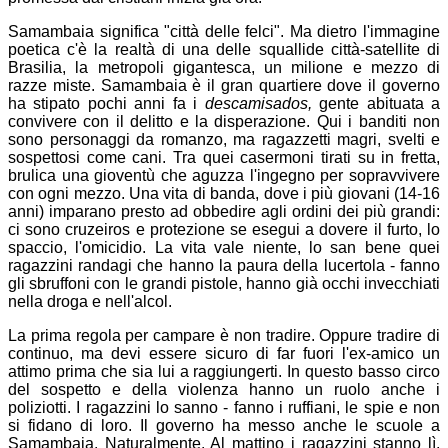
Samambaia significa "città delle felci". Ma dietro l'immagine
poetica c'è la realtà di una delle squallide città-satellite di
Brasilia, la metropoli gigantesca, un milione e mezzo di
razze miste. Samambaia è il gran quartiere dove il governo
ha stipato pochi anni fa i
descamisados,
gente abituata a
convivere con il delitto e la disperazione. Qui i banditi non
sono personaggi da romanzo, ma ragazzetti magri, svelti e
sospettosi come cani. Tra quei casermoni tirati su in fretta,
brulica una gioventù che aguzza l'ingegno per sopravvivere
con ogni mezzo. Una vita di banda, dove i più giovani (14-16
anni) imparano presto ad obbedire agli ordini dei più grandi:
ci sono cruzeiros e protezione se esegui a dovere il furto, lo
spaccio, l'omicidio. La vita vale niente, lo san bene quei
ragazzini randagi che hanno la paura della lucertola - fanno
gli sbruffoni con le grandi pistole, hanno già occhi invecchiati
nella droga e nell'alcol.
La prima regola per campare è non tradire. Oppure tradire di
continuo, ma devi essere sicuro di far fuori l'ex-amico un
attimo prima che sia lui a raggiungerti. In questo basso circo
del sospetto e della violenza hanno un ruolo anche i
poliziotti. I ragazzini lo sanno - fanno i ruffiani, le spie e non
si fidano di loro. Il governo ha messo anche le scuole a
Samambaia. Naturalmente. Al mattino i ragazzini stanno lì,