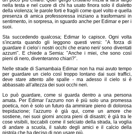
nella testa e nel cuore di chi ha usato finora solo il dialetto
della violenza; le parole forti e fragili come quel volto e quella
presenza di amica professoressa iniziano a trasformarsi in
sentimento, in sorpresa, in sguardo anche per Edimar e per i
suoi.
Sta succedendo qualcosa; Edimar lo capisce. Ogni volta
s'incanta quando gli leggono questi versi: "A forza di
guardare il cielo/ i nostri occhi che erano neri/ sono diventati
azzurri". E chiede a Semia: "Anche i miei, che sono così
pieni di nero, diventeranno chiari?".
Nelle strade di Samambaia Edimar non ha mai avuto tempo
per guardare un cielo così troppo lontano dai suoi traffici,
deve stare attento alle spalle - ma adesso il cielo si è
abbassato all'altezza dei suoi occhi neri.
Lo può guardare, come si guarda dentro a una persona
amata. Per Edimar l'azzurro non è più solo una promessa
poetica, non è solo un futuro da ammirare pieno di dolorosa
trepidazione; l'azzurro è già qui, come un amore che
sostiene, nei suoi giorni ancora pieni di disastri; è già tra le
cose visibili, toccabili come il selciato della strada, la voglia
di andare a scuola, il saluto degli amici e il calcio della
pistola che ha deciso di non usare più.