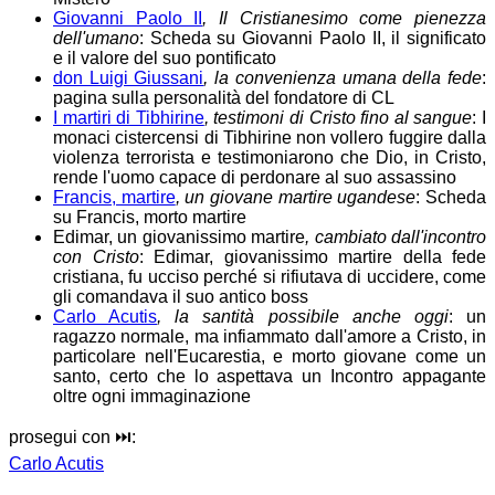
Giovanni Paolo II
, Il Cristianesimo come pienezza
dell'umano
: Scheda su Giovanni Paolo II, il significato
e il valore del suo pontificato
don Luigi Giussani
, la convenienza umana della fede
:
pagina sulla personalità del fondatore di CL
I martiri di Tibhirine
, testimoni di Cristo fino al sangue
: I
monaci cistercensi di Tibhirine non vollero fuggire dalla
violenza terrorista e testimoniarono che Dio, in Cristo,
rende l'uomo capace di perdonare al suo assassino
Francis, martire
, un giovane martire ugandese
: Scheda
su Francis, morto martire
Edimar, un giovanissimo martire
, cambiato dall'incontro
con Cristo
: Edimar, giovanissimo martire della fede
cristiana, fu ucciso perché si rifiutava di uccidere, come
gli comandava il suo antico boss
Carlo Acutis
, la santità possibile anche oggi
: un
ragazzo normale, ma infiammato dall'amore a Cristo, in
particolare nell'Eucarestia, e morto giovane come un
santo, certo che lo aspettava un Incontro appagante
oltre ogni immaginazione
prosegui con ⏭️:
Carlo Acutis