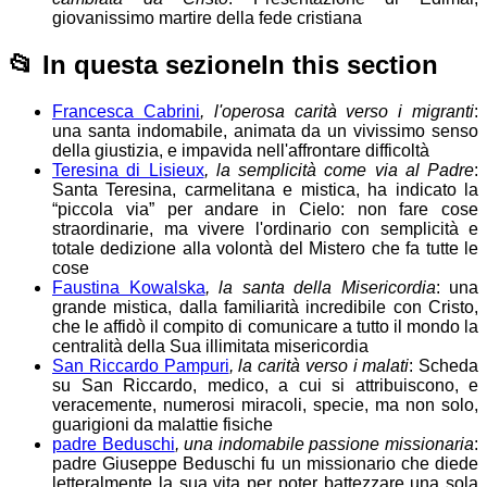
giovanissimo martire della fede cristiana
📂
In questa sezione
In this section
Francesca Cabrini
, l'operosa carità verso i migranti
:
una santa indomabile, animata da un vivissimo senso
della giustizia, e impavida nell'affrontare difficoltà
Teresina di Lisieux
, la semplicità come via al Padre
:
Santa Teresina, carmelitana e mistica, ha indicato la
“piccola via” per andare in Cielo: non fare cose
straordinarie, ma vivere l'ordinario con semplicità e
totale dedizione alla volontà del Mistero che fa tutte le
cose
Faustina Kowalska
, la santa della Misericordia
: una
grande mistica, dalla familiarità incredibile con Cristo,
che le affidò il compito di comunicare a tutto il mondo la
centralità della Sua illimitata misericordia
San Riccardo Pampuri
, la carità verso i malati
: Scheda
su San Riccardo, medico, a cui si attribuiscono, e
veracemente, numerosi miracoli, specie, ma non solo,
guarigioni da malattie fisiche
padre Beduschi
, una indomabile passione missionaria
:
padre Giuseppe Beduschi fu un missionario che diede
letteralmente la sua vita per poter battezzare una sola