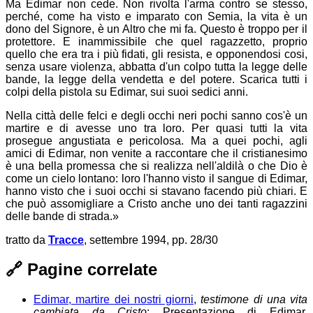
Ma Edimar non cede. Non rivolta l'arma contro se stesso,
perché, come ha visto e imparato con Semia, la vita è un
dono del Signore, è un Altro che mi fa. Questo è troppo per il
protettore. E inammissibile che quel ragazzetto, proprio
quello che era tra i più fidati, gli resista, e opponendosi cosi,
senza usare violenza, abbatta d'un colpo tutta la legge delle
bande, la legge della vendetta e del potere. Scarica tutti i
colpi della pistola su Edimar, sui suoi sedici anni.
Nella città delle felci e degli occhi neri pochi sanno cos'è un
martire e di avesse uno tra loro. Per quasi tutti la vita
prosegue angustiata e pericolosa. Ma a quei pochi, agli
amici di Edimar, non venite a raccontare che il cristianesimo
è una bella promessa che si realizza nell'aldilà o che Dio è
come un cielo lontano: loro l'hanno visto il sangue di Edimar,
hanno visto che i suoi occhi si stavano facendo più chiari. E
che può assomigliare a Cristo anche uno dei tanti ragazzini
delle bande di strada.»
tratto da
Tracce
, settembre 1994, pp. 28/30
🔗
Pagine correlate
Edimar, martire dei nostri giorni
,
testimone di una vita
cambiata da Cristo
: Presentazione di Edimar,