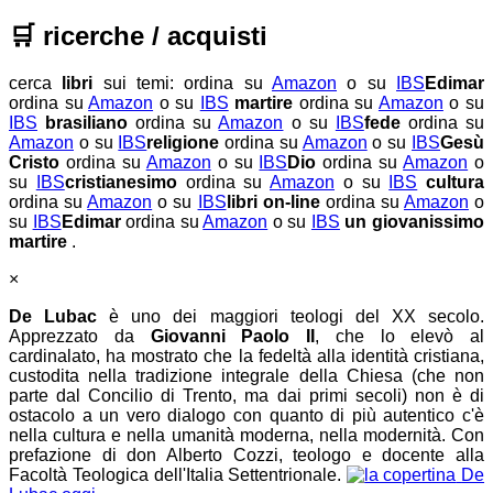
🛒
ricerche / acquisti
cerca
libri
sui temi:
ordina su
Amazon
o su
IBS
Edimar
ordina su
Amazon
o su
IBS
martire
ordina su
Amazon
o su
IBS
brasiliano
ordina su
Amazon
o su
IBS
fede
ordina su
Amazon
o su
IBS
religione
ordina su
Amazon
o su
IBS
Gesù
Cristo
ordina su
Amazon
o su
IBS
Dio
ordina su
Amazon
o
su
IBS
cristianesimo
ordina su
Amazon
o su
IBS
cultura
ordina su
Amazon
o su
IBS
libri on-line
ordina su
Amazon
o
su
IBS
Edimar
ordina su
Amazon
o su
IBS
un giovanissimo
martire
.
×
De Lubac
è uno dei maggiori teologi del XX secolo.
Apprezzato da
Giovanni Paolo II
, che lo elevò al
cardinalato, ha mostrato che la fedeltà alla identità cristiana,
custodita nella tradizione integrale della Chiesa (che non
parte dal Concilio di Trento, ma dai primi secoli) non è di
ostacolo a un vero dialogo con quanto di più autentico c'è
nella cultura e nella umanità moderna, nella modernità. Con
prefazione di don Alberto Cozzi, teologo e docente alla
Facoltà Teologica dell'Italia Settentrionale.
De