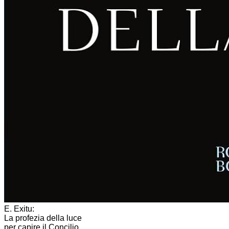
E. Exitu:
La profezia della luce
per capire il Concilio