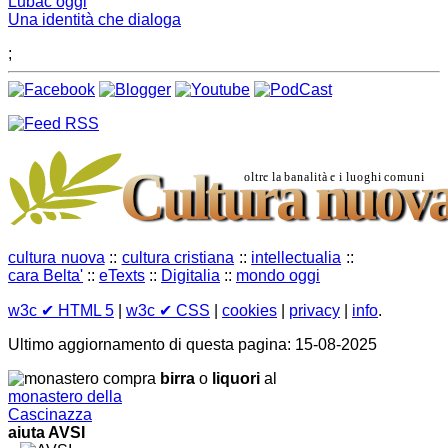
Lubac oggi
Una identità che dialoga
;
cultura nuova
::
cultura cristiana
::
intellectualia
::
cara Belta'
::
eTexts
::
Digitalia
::
mondo oggi
w3c
✔ HTML 5
|
w3c
✔ CSS
|
cookies
|
privacy
|
info
.
Ultimo aggiornamento di questa pagina: 15-08-2025
compra
birra
o
liquori
al
monastero della
Cascinazza
aiuta AVSI