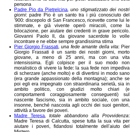
persona
Padre Pio da Pietrelcina
, uno stigmatizzato dei nostri
giorni
: padre Pio è un santo tra i più conosciuto del
'900: discepolo di San Francesco, ricevette come lui le
stimmate, e già vivente operò miracoli, come la
bilocazione, per aiutare dei credenti in grave pericolo.
Giovanni Paolo II, da giovane sacerdote lo volle
incontrare e ne ebbe sempre grandissima stima
Pier Giorgio Frassati
, una fede amante della vita
: Pier
Giorgio Frassati è un santo dei nostri giorni, morto
giovane, a meno di 25 anni, ma con una vita
intensissima. Egli colpisce per il suo modo non
moralistico di vivere la fede: la sua fede non impediva
di scherzare (anche molto) e di divertirsi in modo sano
(era grande appassionato della montagna); anche se
poi egli era impegnato con straordinaria serietà, sia in
ambito politico, con giudizi molto chiari (e
comportamenti coraggiosamente conseguenti) sul
nascente fascismo, sia in ambito sociale, con una
insonne, benché nascosta agli occhi dei suoi genitori,
attività a favore dei poveri.
Madre Teresa
, totale abbandono alla Provvidenza
:
Madre Teresa di Calcutta, spese tutta la sua vita per
aiutare i poveri, fidandosi totalmente dell'aiuto del
Mistero