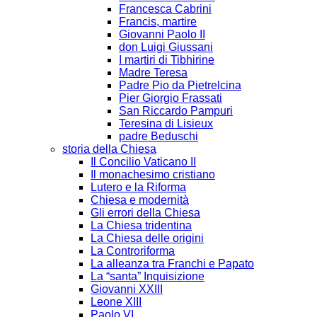
Francesca Cabrini
Francis, martire
Giovanni Paolo II
don Luigi Giussani
I martiri di Tibhirine
Madre Teresa
Padre Pio da Pietrelcina
Pier Giorgio Frassati
San Riccardo Pampuri
Teresina di Lisieux
padre Beduschi
storia della Chiesa
Il Concilio Vaticano II
Il monachesimo cristiano
Lutero e la Riforma
Chiesa e modernità
Gli errori della Chiesa
La Chiesa tridentina
La Chiesa delle origini
La Controriforma
La alleanza tra Franchi e Papato
La “santa” Inquisizione
Giovanni XXIII
Leone XIII
Paolo VI