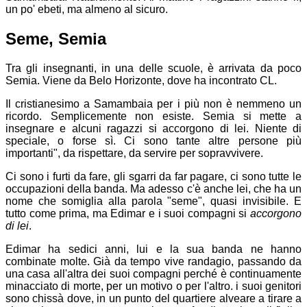
un po' ebeti, ma almeno al sicuro.
Seme, Semia
Tra gli insegnanti, in una delle scuole, è arrivata da poco
Semia. Viene da Belo Horizonte, dove ha incontrato CL.
Il cristianesimo a Samambaia per i più non è nemmeno un
ricordo. Semplicemente non esiste. Semia si mette a
insegnare e alcuni ragazzi si accorgono di lei. Niente di
speciale, o forse sì. Ci sono tante altre persone più
importanti", da rispettare, da servire per sopravvivere.
Ci sono i furti da fare, gli sgarri da far pagare, ci sono tutte le
occupazioni della banda. Ma adesso c'è anche lei, che ha un
nome che somiglia alla parola "seme", quasi invisibile. E
tutto come prima, ma Edimar e i suoi compagni si
accorgono
di lei
.
Edimar ha sedici anni, lui e la sua banda ne hanno
combinate molte. Già da tempo vive randagio, passando da
una casa all'altra dei suoi compagni perché è continuamente
minacciato di morte, per un motivo o per l'altro. i suoi genitori
sono chissà dove, in un punto del quartiere alveare a tirare a