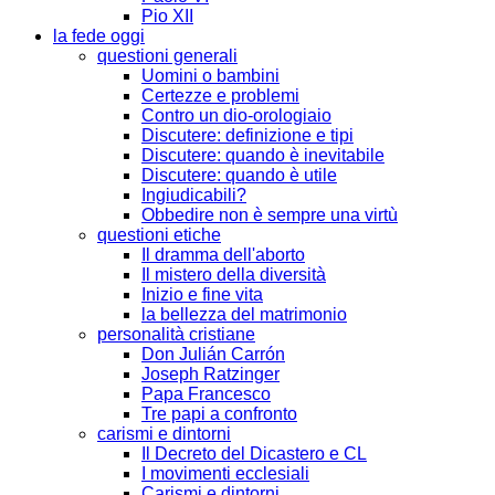
Pio XII
la fede oggi
questioni generali
Uomini o bambini
Certezze e problemi
Contro un dio-orologiaio
Discutere: definizione e tipi
Discutere: quando è inevitabile
Discutere: quando è utile
Ingiudicabili?
Obbedire non è sempre una virtù
questioni etiche
Il dramma dell'aborto
Il mistero della diversità
Inizio e fine vita
la bellezza del matrimonio
personalità cristiane
Don Julián Carrón
Joseph Ratzinger
Papa Francesco
Tre papi a confronto
carismi e dintorni
Il Decreto del Dicastero e CL
I movimenti ecclesiali
Carismi e dintorni