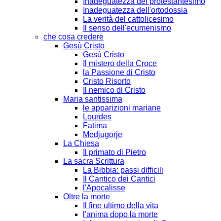
Inadeguatezza del protestantesimo
Inadeguatezza dell'ortodossia
La verità del cattolicesimo
Il senso dell'ecumenismo
che cosa credere
Gesù Cristo
Gesù Cristo
Il mistero della Croce
la Passione di Cristo
Cristo Risorto
Il nemico di Cristo
Maria santissima
le apparizioni mariane
Lourdes
Fatima
Medjugorje
La Chiesa
Il primato di Pietro
La sacra Scrittura
La Bibbia: passi difficili
Il Cantico dei Cantici
l'Apocalisse
Oltre la morte
Il fine ultimo della vita
l'anima dopo la morte