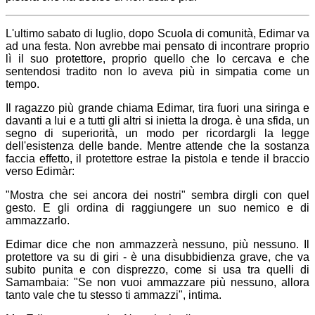
L'ultimo sabato di luglio, dopo Scuola di comunità, Edimar va
ad una festa. Non avrebbe mai pensato di incontrare proprio
lì il suo protettore, proprio quello che lo cercava e che
sentendosi tradito non lo aveva più in simpatia come un
tempo.
Il ragazzo più grande chiama Edimar, tira fuori una siringa e
davanti a lui e a tutti gli altri si inietta la droga. è una sfida, un
segno di superiorità, un modo per ricordargli la legge
dell'esistenza delle bande. Mentre attende che la sostanza
faccia effetto, il protettore estrae la pistola e tende il braccio
verso Edimàr:
"Mostra che sei ancora dei nostri" sembra dirgli con quel
gesto. E gli ordina di raggiungere un suo nemico e di
ammazzarlo.
Edimar dice che non ammazzerà nessuno, più nessuno. Il
protettore va su di giri - è una disubbidienza grave, che va
subito punita e con disprezzo, come si usa tra quelli di
Samambaia: "Se non vuoi ammazzare più nessuno, allora
tanto vale che tu stesso ti ammazzi", intima.