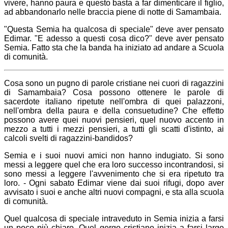
vivere, hanno paura e questo basta a far dimenticare il figlio,
ad abbandonarlo nelle braccia piene di notte di Samambaia.
"Questa Semia ha qualcosa di speciale" deve aver pensato
Edimar. "E adesso a questi cosa dico?" deve aver pensato
Semia. Fatto sta che la banda ha iniziato ad andare a Scuola
di comunità.
Cosa sono un pugno di parole cristiane nei cuori di ragazzini
di Samambaia? Cosa possono ottenere le parole di
sacerdote italiano ripetute nell'ombra di quei palazzoni,
nell'ombra della paura e della consuetudine? Che effetto
possono avere quei nuovi pensieri, quel nuovo accento in
mezzo a tutti i mezzi pensieri, a tutti gli scatti d'istinto, ai
calcoli svelti di ragazzini-bandidos?
Semia e i suoi nuovi amici non hanno indugiato. Si sono
messi a leggere quel che era loro successo incontrandosi, si
sono messi a leggere l'avvenimento che si era ripetuto tra
loro. - Ogni sabato Edimar viene dai suoi rifugi, dopo aver
avvisato i suoi e anche altri nuovi compagni, e sta alla scuola
di comunità.
Quel qualcosa di speciale intraveduto in Semia inizia a farsi
un poco più chiaro. Quel gergo cristiano inizia a farsi largo