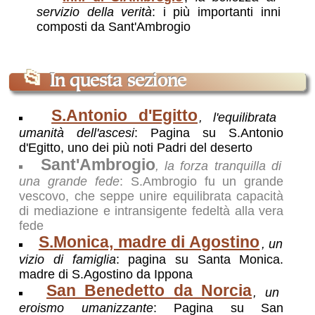
servizio della verità
: i più importanti inni
composti da Sant'Ambrogio
📂
In questa sezione
S.Antonio d'Egitto
, l'equilibrata
umanità dell'ascesi
: Pagina su S.Antonio
d'Egitto, uno dei più noti Padri del deserto
Sant'Ambrogio
, la forza tranquilla di
una grande fede
: S.Ambrogio fu un grande
vescovo, che seppe unire equilibrata capacità
di mediazione e intransigente fedeltà alla vera
fede
S.Monica, madre di Agostino
, un
vizio di famiglia
: pagina su Santa Monica.
madre di S.Agostino da Ippona
San Benedetto da Norcia
, un
eroismo umanizzante
: Pagina su San