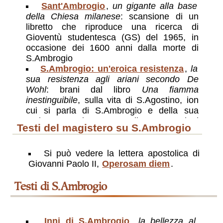
Sant'Ambrogio
,
un gigante alla base
della Chiesa milanese
: scansione di un
libretto che riproduce una ricerca di
Gioventù studentesca (GS) del 1965, in
occasione dei 1600 anni dalla morte di
S.Ambrogio
S.Ambrogio: un'eroica resistenza
,
la
sua resistenza agli ariani secondo De
Wohl
: brani dal libro
Una fiamma
inestinguibile
, sulla vita di S.Agostino, ion
cui si parla di S.Ambrogio e della sua
eroica resistenza alle pressioni
testi del magistero su S.Ambrogio
dell'imperatrice madre, Giustina, di fede
ariana
Ambrogio: verita e bontà
,
Mai acida la
Si può vedere la lettera apostolica di
polemica contro il paganesimo
: testo tratto
Giovanni Paolo II,
Operosam diem
.
dai Discorsi di sant'Ambrogio del cardinale
arcivescovo di Milano, Giovanni Colombo,
testi di S.Ambrogio
che guidò la diocesi dal 1965 al 1979
Inni di S.Ambrogio
,
la bellezza al