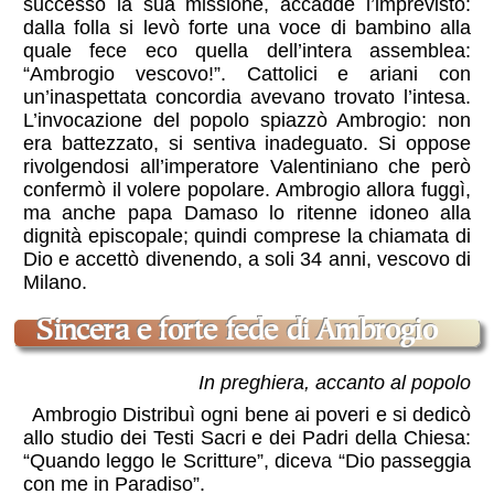
successo la sua missione, accadde l’imprevisto:
dalla folla si levò forte una voce di bambino alla
quale fece eco quella dell’intera assemblea:
“Ambrogio vescovo!”. Cattolici e ariani con
un’inaspettata concordia avevano trovato l’intesa.
L’invocazione del popolo spiazzò Ambrogio: non
era battezzato, si sentiva inadeguato. Si oppose
rivolgendosi all’imperatore Valentiniano che però
confermò il volere popolare. Ambrogio allora fuggì,
ma anche papa Damaso lo ritenne idoneo alla
dignità episcopale; quindi comprese la chiamata di
Dio e accettò divenendo, a soli 34 anni, vescovo di
Milano.
sincera e forte fede di Ambrogio
In preghiera, accanto al popolo
Ambrogio Distribuì ogni bene ai poveri e si dedicò
allo studio dei Testi Sacri e dei Padri della Chiesa:
“Quando leggo le Scritture”, diceva “Dio passeggia
con me in Paradiso”.