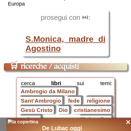
Europa
prosegui con ⏭️:
S.Monica, madre di
Agostino
🛒
ricerche / acquisti
cerca
libri
sui temi:
Ambrogio da Milano
Sant'Ambrogio
fede
religione
Gesù Cristo
Dio
cristianesimo
cultura
libri on-line
×
De Lubac oggi
Sant'Ambrogio
.