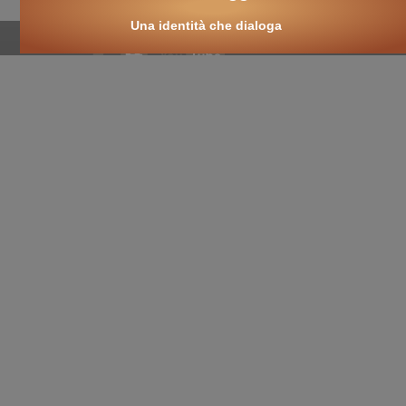
Una identità che dialoga
cultura nuova
::
cultura cristiana
::
intellectualia
::
cara Belta'
::
eTexts
::
Digitalia
::
mondo oggi