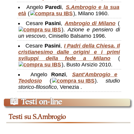
Angelo
Paredi
,
S.Ambrogio e la sua
età
(
), Milano 1960.
Cesare
Pasini
,
Ambrogio di Milano
(
).
Azione e pensiero di
un vescovo
, Cinisello Balsamo 1996.
Cesare
Pasini
,
I Padri della Chiesa. Il
cristianesimo dalle origini e i primi
sviluppi della fede a Milano
(
), Busto Arsizio 2010.
Angelo
Ronzi
,
Sant'Ambrogio e
Teodosio
(
).
studio
storico-filosofico
, Venezia .
📖
Testi on-line
testi su S.Ambrogio