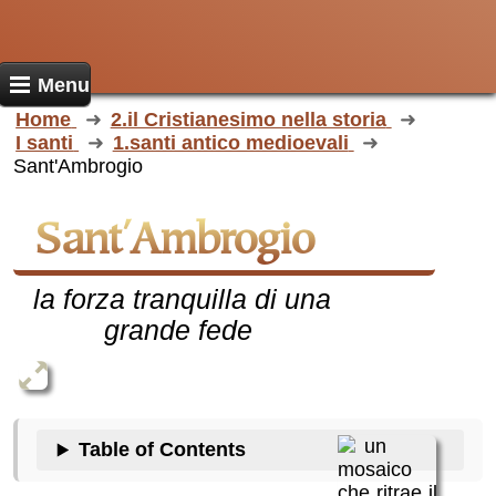
Menu
Home
2.il Cristianesimo nella storia
I santi
1.santi antico medioevali
Sant'Ambrogio
Sant'Ambrogio
la forza tranquilla di una
grande fede
Table of Contents