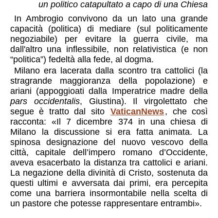
un politico catapultato a capo di una Chiesa
In Ambrogio convivono da un lato una grande
capacità (politica) di mediare (sul politicamente
negoziabile) per evitare la guerra civile, ma
dall'altro una inflessibile, non relativistica (e non
“politica”) fedeltà alla fede, al dogma.
Milano era lacerata dalla scontro tra cattolici (la
stragrande maggioranza della popolazione) e
ariani (appoggioati dalla Imperatrice madre della
pars occidentalis
, Giustina). Il virgolettato che
segue è tratto dal sito
VaticanNews
, che così
racconta: «Il 7 dicembre 374 in una chiesa di
Milano la discussione si era fatta animata. La
spinosa designazione del nuovo vescovo della
città, capitale dell’impero romano d’Occidente,
aveva esacerbato la distanza tra cattolici e ariani.
La negazione della divinità di Cristo, sostenuta da
questi ultimi e avversata dai primi, era percepita
come una barriera insormontabile nella scelta di
un pastore che potesse rappresentare entrambi».