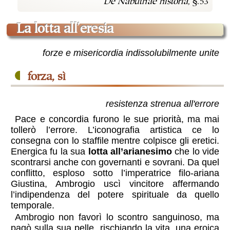
De Nabuthae historia
, §.53
La lotta all’eresia
forze e misericordia indissolubilmente unite
forza, sì
resistenza strenua all'errore
Pace e concordia furono le sue priorità, ma mai
tollerò l’errore. L’iconografia artistica ce lo
consegna con lo staffile mentre colpisce gli eretici.
Energica fu la sua
lotta all’arianesimo
che lo vide
scontrarsi anche con governanti e sovrani. Da quel
conflitto, esploso sotto l’imperatrice filo-ariana
Giustina, Ambrogio uscì vincitore affermando
l’indipendenza del potere spirituale da quello
temporale.
Ambrogio non favorì lo scontro sanguinoso, ma
pagò sulla sua pelle, rischiando la vita, una eroica