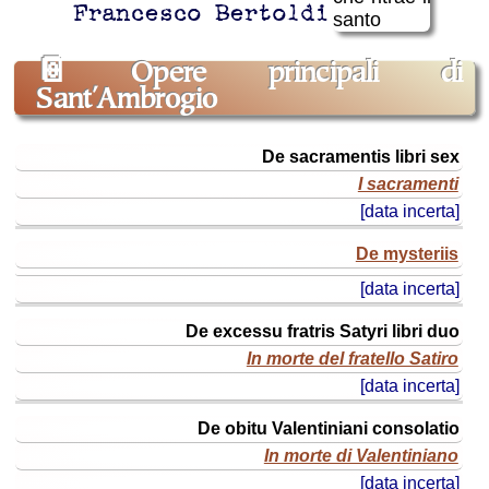
Francesco Bertoldi
📔
Opere principali di
Sant'Ambrogio
titolo
De sacramentis libri sex
originale
I sacramenti
titolo
[data incerta]
ital.
(o
De mysteriis
edizione)
[data incerta]
anno
De excessu fratris Satyri libri duo
In morte del fratello Satiro
[data incerta]
De obitu Valentiniani consolatio
In morte di Valentiniano
[data incerta]