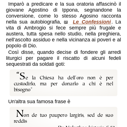
Imparò a predicare e la sua oratoria affascinò il
giovane Agostino di Ippona, segnandone la
conversione, come lo stesso Agosino racconta
nella sua autobiografia,
Le Confessioni
. La
vita di Ambrogio si fece sempre più frugale e
austera, tutta spesa nello studio, nella preghiera,
nell’ascolto assiduo e nella vicinanza ai poveri e al
popolo di Dio.
Così disse, quando decise di fondere gli arredi
liturgici per pagare il riscatto di alcuni fedeli
sequestrati da soldati goti:
“S
e la Chiesa ha dell’oro non è per
custodirlo, ma per donarlo a chi è nel
bisogno”
Un'altra sua famosa frase è
N
on de tuo paupero largiris, sed de suo
reddis