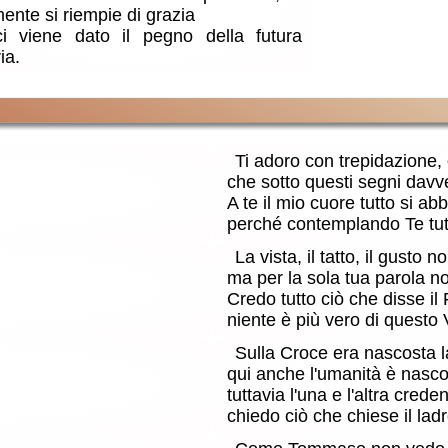
mente si riempie di grazia
i viene dato il pegno della futura
ia.
Ti adoro con trepidazione,
che sotto questi segni davv
A te il mio cuore tutto si a
perché contemplando Te tutt
La vista, il tatto, il gusto n
ma per la sola tua parola no
Credo tutto ciò che disse il F
niente è più vero di questo 
Sulla Croce era nascosta la
qui anche l'umanità è nasco
tuttavia l'una e l'altra cre
chiedo ciò che chiese il lad