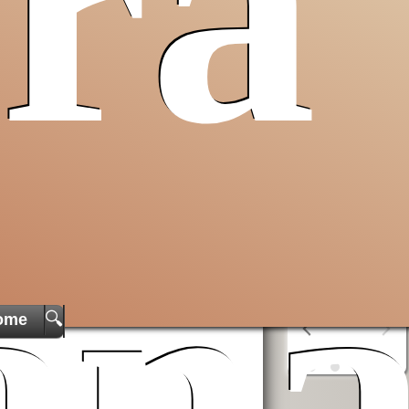
ra
erra
Opera San
aiuta AVSI
Francesco
compra
birra
o
uto a
per i poveri
liquori
al
 e non
AVSI
aiuta chi
monastero
 Santa
è in difficoltà
della
in tutto il
Cascinazza
mondo
erra
OSF
aiuta i
ta
poveri
ian
🔍
ome