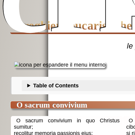
Preghiere eucaristiche
le
Table of Contents
O sacrum convivium
O sacrum convivium in quo Christus
O 
sumitur;
cib
recolitur memoria passionis ejus;
si 