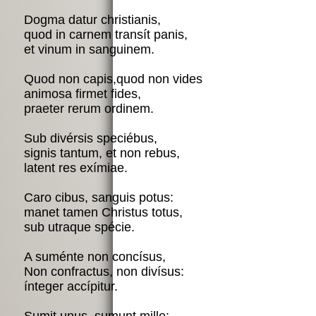
Dogma datur christianis,

quod in carnem transít panis,

et vinum in sanguinem.

Quod non capis,quod non vides 

animosa firmet fides,

praeter rerum ordinem.

Sub divérsis speciébus, 

signis tantum, et non rebus, 

latent res exímiae.

Caro cibus, sanguis potus: 

manet tamen Christus totus,

sub utraque spécie.

A suménte non concísus, 

Non confractus, non divísus: 

ínteger accípitur.
