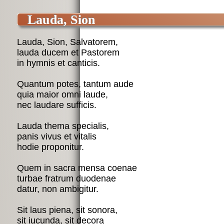
Lauda, Sion
Lauda, Sion, Salvatorem,

lauda ducem et Pastorem

in hymnis et canticis.

Quantum potes, tantum aude

quia maior omni laude,

nec laudare sufficis.

Lauda thema specialis, 

panis vivus et vitalis

hodie proponitur.

Quem in sacra mensa coenae

turbae fratrum duodenae

datur, non ambigitur.

Sit laus piena, sit sonora,

sit iucunda, sit decora
