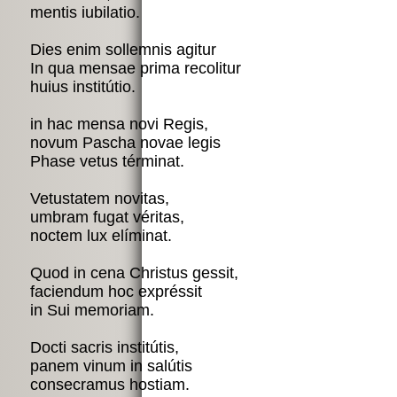
mentis iubilatio.

Dies enim sollemnis agitur

In qua mensae prima recolitur 

huius institútio.

in hac mensa novi Regis, 

novum Pascha novae legis

Phase vetus términat.

Vetustatem novitas,

umbram fugat véritas, 

noctem lux elíminat.

Quod in cena Christus gessit,

faciendum hoc expréssit

in Sui memoriam.

Docti sacris institútis,

panem vinum in salútis

consecramus hostiam.
