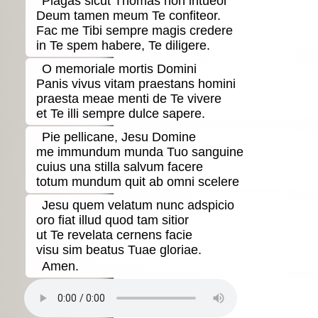
Plagas sicut Thomas non intueor
Deum tamen meum Te confiteor.
Fac me Tibi sempre magis credere
in Te spem habere, Te diligere.
O memoriale mortis Domini
Panis vivus vitam praestans homini
praesta meae menti de Te vivere
et Te illi sempre dulce sapere.
Pie pellicane, Jesu Domine
me immundum munda Tuo sanguine
cuius una stilla salvum facere
totum mundum quit ab omni scelere
Jesu quem velatum nunc adspicio
oro fiat illud quod tam sitior
ut Te revelata cernens facie
visu sim beatus Tuae gloriae.
Amen.