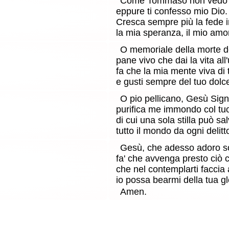
Come Tommaso non vedo l
eppure ti confesso mio Dio.
Cresca sempre più la fede i
la mia speranza, il mio amor
O memoriale della morte d
pane vivo che dai la vita al
fa che la mia mente viva di 
e gusti sempre del tuo dolc
O pio pellicano, Gesù Sign
purifica me immondo col tu
di cui una sola stilla può sa
tutto il mondo da ogni delitt
Gesù, che adesso adoro so
fa' che avvenga presto ciò
che nel contemplarti faccia 
io possa bearmi della tua gl
Amen.