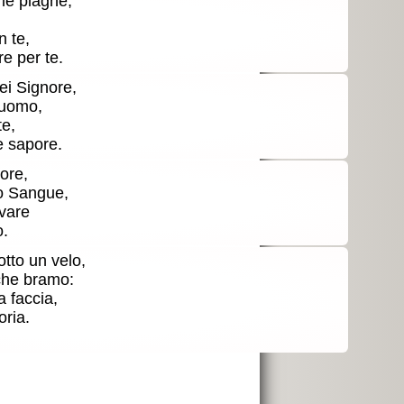
e piaghe,
n te,
e per te.
ei Signore,
l'uomo,
te,
e sapore.
ore,
o Sangue,
lvare
o.
tto un velo,
 che bramo:
a faccia,
oria.