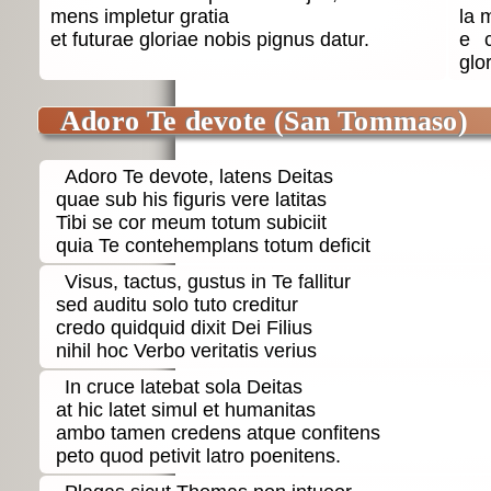
mens impletur gratia
la 
et futurae gloriae nobis pignus datur.
e c
glor
Adoro Te devote (San Tommaso)
Adoro Te devote, latens Deitas
quae sub his figuris vere latitas
Tibi se cor meum totum subiciit
quia Te contehemplans totum deficit
Visus, tactus, gustus in Te fallitur
sed auditu solo tuto creditur
credo quidquid dixit Dei Filius
nihil hoc Verbo veritatis verius
In cruce latebat sola Deitas
at hic latet simul et humanitas
ambo tamen credens atque confitens
peto quod petivit latro poenitens.