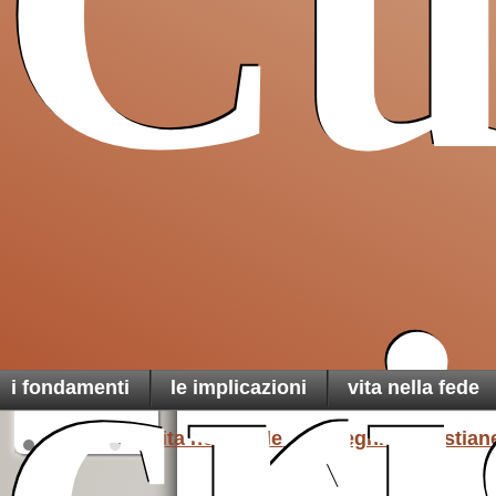
Cu
su
su
per capire il
il li
Amazon
Amazon
Concilio
da
P
De Lubac,
Cristianesimo
e modernità
cr
co
E. Exitu:
pref
un
pensiero
La profezia della
ingiustamente
luce
dimenticato
i fondamenti
le implicazioni
vita nella fede
Home
1.vita nella fede
Preghiere cristian