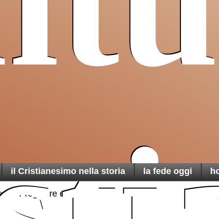
ltu
Pro T
bro più amato
Sancta
apa Leone
un ai
cristiani
di Terra
una t
martoria
ist
n sua
azione
il Cristianesimo nella storia
la fede oggi
h
e
Preghiere eucaristiche