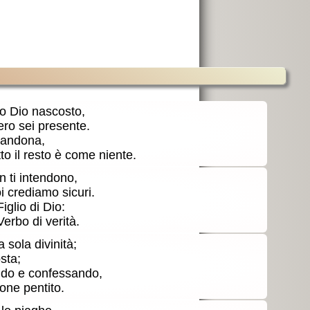
 o Dio nascosto,
ero sei presente.
bbandona,
o il resto è come niente.
on ti intendono,
i crediamo sicuri.
iglio di Dio:
Verbo di verità.
 sola divinità;
sta;
dendo e confessando,
rone pentito.