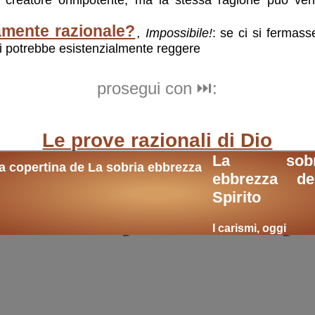
amente razionale?
, Impossibile!
: se ci si fermas
si potrebbe esistenzialmente reggere
prosegui con ⏭️:
Le prove razionali di Dio
La sobr
ebbrezza del
i
Spirito
I carismi, oggi
i temi:
desiderio
desiderio delle felicità
fe
Dio
cristianesimo
cultura
rsi di Dio
.