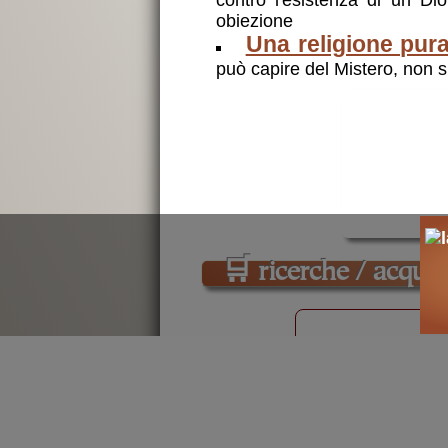
obiezione
Una religione pur
può capire del Mistero, non 
🛒
ricerche / acquist
cerca
libri
su
Gesù Cristo
Perché occupa