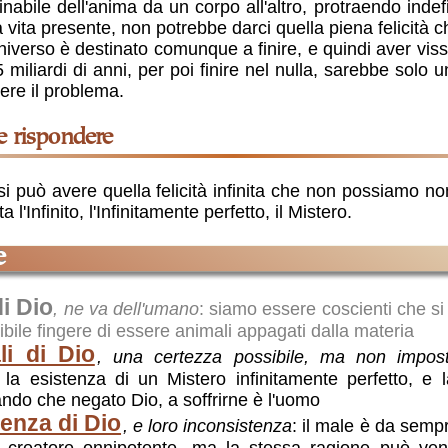
inabile dell'anima da un corpo all'altro, protraendo inde
 vita presente, non potrebbe darci quella piena felicità 
niverso è destinato comunque a finire, e quindi aver vis
miliardi di anni, per poi finire nel nulla, sarebbe solo 
lvere il problema.
be rispondere
o si può avere quella felicità infinita che non possiamo 
a l'Infinito, l'Infinitamente perfetto, il Mistero.
e
i Dio
, ne va dell'umano
: siamo essere coscienti che si
sibile fingere di essere animali appagati dalla materia
li di Dio
, una certezza possibile, ma non impost
a esistenza di un Mistero infinitamente perfetto, e l
ando che negato Dio, a soffrirne è l'uomo
tenza di Dio
, e loro inconsistenza
: il male è da semp
io creatore onnipotente, ma la stessa ragione può ve