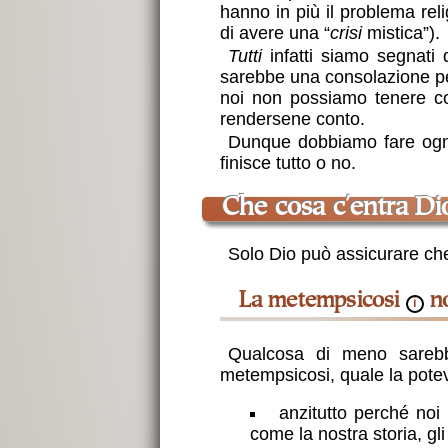
hanno in più il problema rel
di avere una “
crisi
mistica”).
Tutti
infatti siamo segnati
sarebbe una consolazione per 
noi non possiamo tenere co
rendersene conto.
Dunque dobbiamo fare ogni 
finisce tutto o no.
che cosa c'entra Di
Solo Dio può assicurare che i
La metempsicosi
no
ℹ
Qualcosa di meno sarebb
metempsicosi, quale la pote
anzitutto perché noi
come la nostra storia, gli 