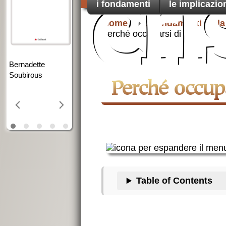
cri
i fondamenti
le implicazio
Cristianesimo
e modernità
Home
1.fondamenti della
Perché occuparsi di Dio
co
E. Exitu:
pref
un
pensiero
La profezia della
ingiustamente
luce
Perché occup
dimenticato
Table of Contents