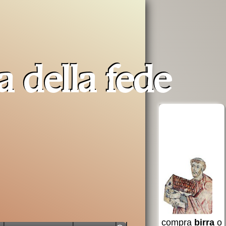
a della fede
erra
Opera San
aiuta AVSI
Francesco
uto a
per i poveri
 e non
AVSI
aiuta chi
 Santa
è in difficoltà
in tutto il
compra
birra
o
mondo