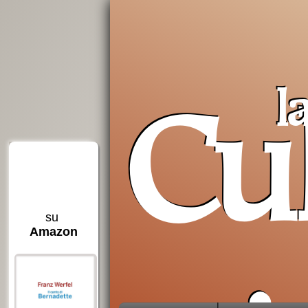
l
Cu
su
per capire il
su
il li
Amazon
Concilio
Amazon
da
De Lubac,