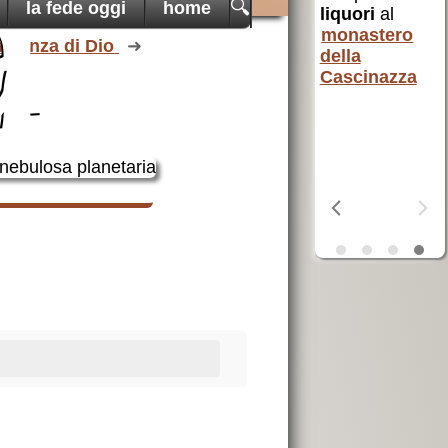
a
🔍
la fede oggi
home
liquori
al
erra
monastero
ta
istenza di Dio
della
OSF
aiuta i
Cascinazza
poveri