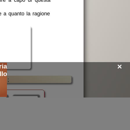
se a quanto la ragione
×
ia
lo
;
de
religione
libri on-line