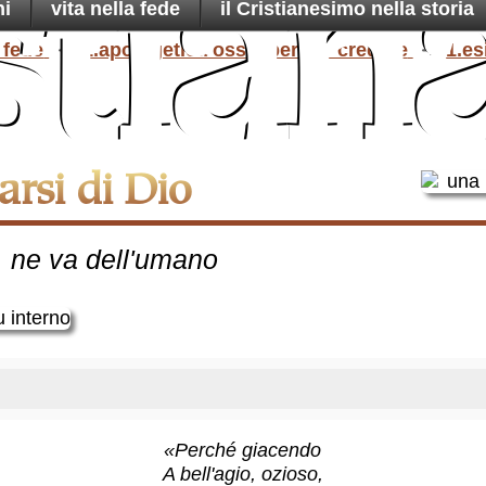
stian
ni
vita nella fede
il Cristianesimo nella storia
una t
martoria
 fede
1.apologetica ossia perche credere
1.es
n sua
azione
arsi di Dio
ne va dell'umano
«Perché giacendo
A bell'agio, ozioso,