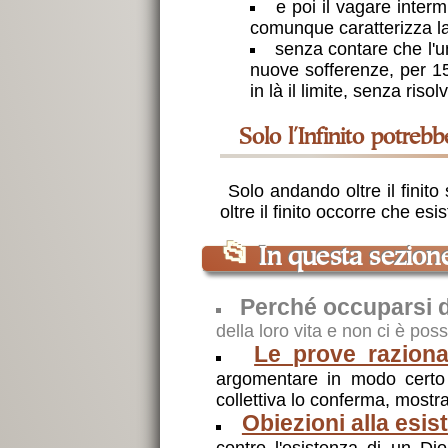
e poi il vagare interm
comunque caratterizza la
senza contare che l'u
nuove sofferenze, per 15 
in là il limite, senza riso
solo l'Infinito potreb
Solo andando oltre il finit
oltre il finito occorre che esist
📂
In questa sezion
Perché occuparsi d
della loro vita e non ci è pos
Le prove raziona
argomentare in modo certo l
collettiva lo conferma, mostr
Obiezioni alla esis
contro l'esistenza di un D