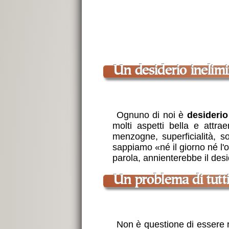
Un desiderio inelim
Ognuno di noi è
desiderio 
molti aspetti bella e att
menzogne, superficialità, so
sappiamo «né il giorno né l'
parola, annienterebbe il desid
Un problema di tutt
Non è questione di essere ri