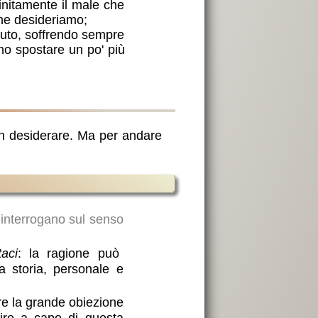
finitamente il male che
che desideriamo;
suto, soffrendo sempre
uno spostare un po' più
non desiderare. Ma per andare
 interrogano sul senso
aci
: la ragione può
a storia, personale e
re la grande obiezione
nire a capo di questa