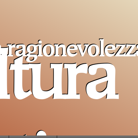
a ragionevolezz
ltura
Pro T
bro più amato
Sancta
Papa Leone
un ai
cristiani
di Terra