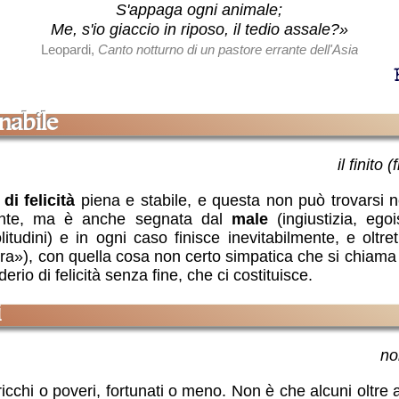
S'appaga ogni animale;
Me, s'io giaccio in riposo, il tedio assale?»
Leopardi,
Canto notturno di un pastore errante dell'Asia
inabile
il finito
di felicità
piena e stabile, e questa non può trovarsi n
raente, ma è anche segnata dal
male
(ingiustizia, egoi
litudini) e in ogni caso finisce inevitabilmente, e oltr
ora»), con quella cosa non certo simpatica che si chiam
erio di felicità senza fine, che ci costituisce.
i
n
cchi o poveri, fortunati o meno. Non è che alcuni oltre a