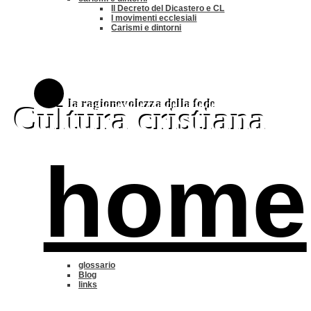
Il Decreto del Dicastero e CL
I movimenti ecclesiali
Carismi e dintorni
la ragionevolezza della fede
Cultura cristiana
home
glossario
Blog
links