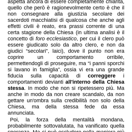
aspetta ancora di essere completamente chiarita,
quello che però è ragionevolmente certo è che il
non consegnare alla giustizia secolare dei
sacerdoti macchiatisi di qualcosa che anche agli
effetti civili è reato, era prassi corrente di una
certa stagione della Chiesa (in ultima analisi è il
concetto di
foro ecclesiastico
, per cui il clero può
essere giudicato solo da altro clero, e non da
giudici “secolari”, laici), dove il punto non era
coprire un comportamento orribile,
permettendogli di proseguire, ma “i panni sporchi
si lavano in famiglia”, ossia vi era una grande
fiducia sulla capacità di
correggere
i
comportamenti devianti
all'interno della Chiesa
stessa
. In modo che non si ripetessero più. Ma
anche in modo da non creare scandalo, da non
gettare un'ombra sulla credibilità non solo della
Chiesa, ma della stessa fede da essa
annunciata.
Poi, la forza della mentalità mondana,
probabilmente sottovalutata, ha vanificato quella