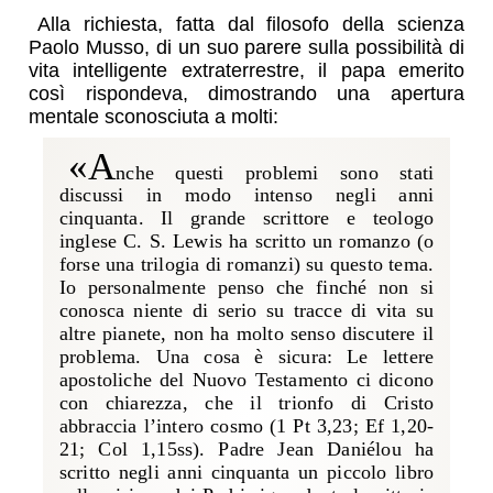
Alla richiesta, fatta dal filosofo della scienza
Paolo Musso, di un suo parere sulla possibilità di
vita intelligente extraterrestre, il papa emerito
così rispondeva, dimostrando una apertura
mentale sconosciuta a molti:
«A
nche questi problemi sono stati
discussi in modo intenso negli anni
cinquanta. Il grande scrittore e teologo
inglese C. S. Lewis ha scritto un romanzo (o
forse una trilogia di romanzi) su questo tema.
Io personalmente penso che finché non si
conosca niente di serio su tracce di vita su
altre pianete, non ha molto senso discutere il
problema. Una cosa è sicura: Le lettere
apostoliche del Nuovo Testamento ci dicono
con chiarezza, che il trionfo di Cristo
abbraccia l’intero cosmo (1 Pt 3,23; Ef 1,20-
21; Col 1,15ss). Padre Jean Daniélou ha
scritto negli anni cinquanta un piccolo libro