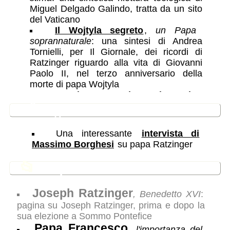
Miguel Delgado Galindo, tratta da un sito
del Vaticano
Il Wojtyla segreto
,
un Papa
soprannaturale
: una sintesi di Andrea
Tornielli, per Il Giornale, dei ricordi di
Ratzinger riguardo alla vita di Giovanni
Paolo II, nel terzo anniversario della
morte di papa Wojtyla
Ratzinger e don Giussani
,
un'amicizia sincera
: pagine sul rapporto
🔗
Pagine correlate
tra Joseph Ratzinger e don Luigi Giussani
La sensatezza della fede
,
intervista a
Una interessante
intervista di
Ratzinger
: intevista rilasciata nel 1980 su
Massimo Borghesi
su papa Ratzinger
un periodico bavarese dall'allora card.
Ratzinger, arcivescovo di Monaco. Egli
📂
In questa sezione
spiegava come credere sia umanamente
conveniente e persuasivo
Joseph Ratzinger
Verità del cristianesimo?
,
Fede e
, Benedetto XVI
:
ragione
: Un intervento di Joseph
pagina su Joseph Ratzinger, prima e dopo la
Ratzinger alla Sorbona di Parigi, 1999,
sua elezione a Sommo Pontefice
sulla verità del cristianesimo
Papa Francesco
, l'importanza del