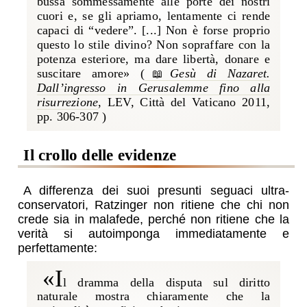
bussa sommessamente alle porte dei nostri
cuori e, se gli apriamo, lentamente ci rende
capaci di “vedere”. [...] Non è forse proprio
questo lo stile divino? Non sopraffare con la
potenza esteriore, ma dare libertà, donare e
suscitare amore» (
Gesù di Nazaret.
Dall’ingresso in Gerusalemme fino alla
risurrezione
, LEV, Città del Vaticano 2011,
pp. 306-307
)
il crollo delle evidenze
A differenza dei suoi presunti seguaci ultra-
conservatori, Ratzinger non ritiene che chi non
crede sia in malafede, perché non ritiene che la
verità si autoimponga immediatamente e
perfettamente:
«i
l dramma della disputa sul diritto
naturale mostra chiaramente che la