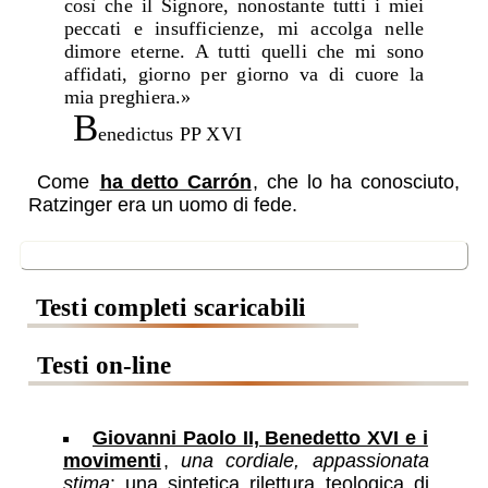
così che il Signore, nonostante tutti i miei
peccati e insufficienze, mi accolga nelle
dimore eterne. A tutti quelli che mi sono
affidati, giorno per giorno va di cuore la
mia preghiera.»
B
enedictus PP XVI
Come
ha detto Carrón
, che lo ha conosciuto,
Ratzinger era un uomo di fede.
📖
Testi on-line
Testi on-line
Giovanni Paolo II, Benedetto XVI e i
movimenti
,
una cordiale, appassionata
stima
: una sintetica rilettura teologica di