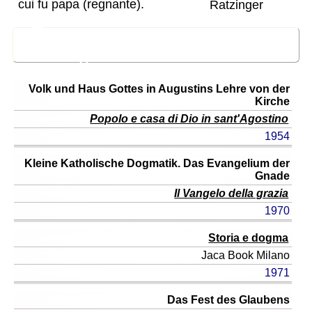
cui fu papa (regnante).
📔
Opere principali di Joseph
Ratzinger
titolo
Volk und Haus Gottes in Augustins Lehre von der
originale
Kirche
Popolo e casa di Dio in sant'Agostino
titolo
ital.
1954
(o
Kleine Katholische Dogmatik. Das Evangelium der
edizione)
Gnade
anno
Il Vangelo della grazia
1970
Storia e dogma
Jaca Book
Milano
1971
Das Fest des Glaubens