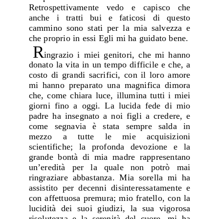
Retrospettivamente vedo e capisco che
anche i tratti bui e faticosi di questo
cammino sono stati per la mia salvezza e
che proprio in essi Egli mi ha guidato bene.
R
ingrazio i miei genitori, che mi hanno
donato la vita in un tempo difficile e che, a
costo di grandi sacrifici, con il loro amore
mi hanno preparato una magnifica dimora
che, come chiara luce, illumina tutti i miei
giorni fino a oggi. La lucida fede di mio
padre ha insegnato a noi figli a credere, e
come segnavia è stata sempre salda in
mezzo a tutte le mie acquisizioni
scientifiche; la profonda devozione e la
grande bontà di mia madre rappresentano
un’eredità per la quale non potrò mai
ringraziare abbastanza. Mia sorella mi ha
assistito per decenni disinteressatamente e
con affettuosa premura; mio fratello, con la
lucidità dei suoi giudizi, la sua vigorosa
risolutezza e la serenità del cuore, mi ha