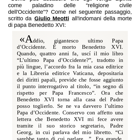
come paladino delle “religione civile
dell'Occidente”? Come nel seguente passaggio,
scritto da
Giulio Meotti
all'indomani della morte
di papa Benedetto XVI:
«A
ddio, gigantesco ultimo Papa
d’Occidente. È morto Benedetto XVI.
Quando, quattro anni fa, uscí il mio libro
“L’ultimo Papa d’Occidente?”, tradotto in
più lingue, l’accordo fra la mia casa editrice
e la Libreria editrice Vaticana, depositaria
dei diritti papali, previde che fosse aggiunto
il punto interrogativo al titolo, “in segno di
rispetto per Papa Francesco”. Ora che
Benedetto XVI torna alla casa del Padre
posso toglierlo. Se ne va davvero l’ultimo
Papa d’Occidente. Conservo con affetto una
lettera che Benedetto XVI mi fece avere
tramite il suo storico segretario, Padre
Georg, in cui parlava del mio libretto. “Ci
sarebbe tanto di cui parlare…”. Era grande,