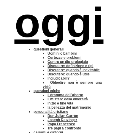
oggi
questioni generali
Uomini o bambini
Certezze e problemi
Contro un dio-orologiaio
Discutere: definizione e tipi
Discutere: quando è inevitabile
Discutere: quando è utile
Ingiudicabili?
Obbedire non è sempre una
virtù
questioni etiche
Il dramma dell'aborto
Il mistero della diversità
Inizio e fine vita
la bellezza del matrimonio
personalità cristiane
Don Julián Carrón
Joseph Ratzinger
Papa Francesco
Tre papi a confronto
carismi e dintorni