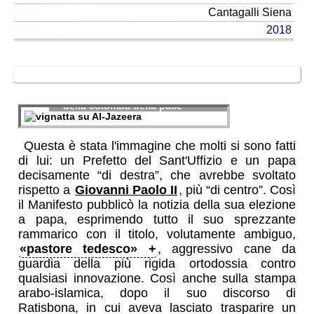
Cantagalli
Siena
2018
Ultraconservatore?
così su Al-Jazeera veniva
raffigurato papa Ratzinger, killer
della colomba della pace
Questa è stata l'immagine che molti si sono fatti
di lui: un Prefetto del Sant'Uffizio e un papa
decisamente “di destra”, che avrebbe svoltato
rispetto a
Giovanni Paolo II
, più “di centro”. Così
il Manifesto pubblicò la notizia della sua elezione
a papa, esprimendo tutto il suo sprezzante
rammarico con il titolo, volutamente ambiguo,
«pastore tedesco»
, aggressivo cane da
guardia della più rigida ortodossia contro
qualsiasi innovazione. Così anche sulla stampa
arabo-islamica, dopo il suo discorso di
Ratisbona, in cui aveva lasciato trasparire un