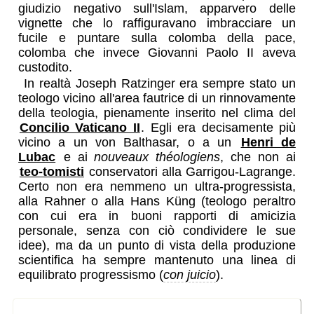
giudizio negativo sull'Islam, apparvero delle
vignette che lo raffiguravano imbracciare un
fucile e puntare sulla colomba della pace,
colomba che invece Giovanni Paolo II aveva
custodito.
In realtà Joseph Ratzinger era sempre stato un
teologo vicino all'area fautrice di un rinnovamente
della teologia, pienamente inserito nel clima del
Concilio Vaticano II
. Egli era decisamente più
vicino a un von Balthasar, o a un
Henri de
Lubac
e ai
nouveaux théologiens
, che non ai
teo-tomisti
conservatori alla Garrigou-Lagrange.
Certo non era nemmeno un ultra-progressista,
alla Rahner o alla Hans Küng (teologo peraltro
con cui era in buoni rapporti di amicizia
personale, senza con ciò condividere le sue
idee), ma da un punto di vista della produzione
scientifica ha sempre mantenuto una linea di
equilibrato progressismo (
con juicio
).
studioso scrupoloso ed