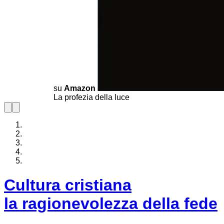
su
Amazon
Bernadette Soubirous
E. Exitu:
Cultura cristiana
la ragionevolezza della fede