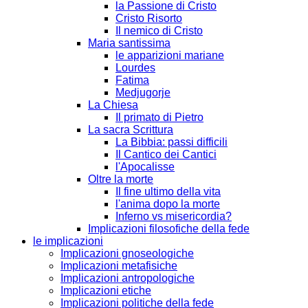
la Passione di Cristo
Cristo Risorto
Il nemico di Cristo
Maria santissima
le apparizioni mariane
Lourdes
Fatima
Medjugorje
La Chiesa
Il primato di Pietro
La sacra Scrittura
La Bibbia: passi difficili
Il Cantico dei Cantici
l'Apocalisse
Oltre la morte
Il fine ultimo della vita
l'anima dopo la morte
Inferno vs misericordia?
Implicazioni filosofiche della fede
le implicazioni
Implicazioni gnoseologiche
Implicazioni metafisiche
Implicazioni antropologiche
Implicazioni etiche
Implicazioni politiche della fede