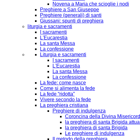
Novena a Maria che scioglie i nodi
Preghiere a San Giuseppe
Preghiere (generali) di santi
Giussani: spunti di preghiera
liturgia e sacramenti
I sacramenti
L'Eucarestia
La santa Messa
La confessione
Liturgia e sacramenti
I sacramenti
L'Eucarestia
La santa Messa
La confessione
La fede: come nasce
Come si alimenta la fede
La fede “ridotta”
Vivere secondo la fede
La preghiera cristiana
Preghiere di indulgenza
Coroncina della Divina Misericord
la preghiera di santa Brigida attua
la preghiera di santa Brigida
Le preghiere di indulgenza
Il metodo della preghiera