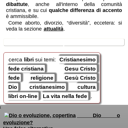
dibattute
, anche all'interno della comunità
cristiana, e su cui
qualche differenza di accento
è ammissibile.
Come aborto, divorzio, “diversità”, eccetera: si
veda la sezione
attualità
.
🛒
ricerche / acquisti
cerca
libri
sui temi:
Cristianesimo
fede cristiana
Gesu Cristo
fede
religione
Gesù Cristo
Dio
cristianesimo
cultura
libri on-line
La vita nella fede
.
×
Dio o
evoluzione?