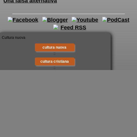
Una falsa alternativa
cultura nuova
::
cultura cristiana
::
intellectualia
::
cara Belta'
::
eTexts
::
Digitalia
::
mondo oggi