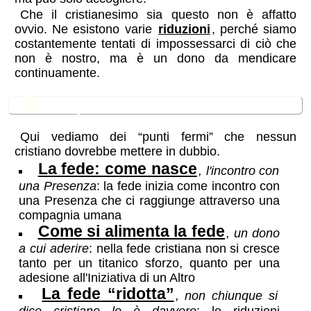
Che il cristianesimo sia questo non è affatto
ovvio. Ne esistono varie
riduzioni
, perché siamo
costantemente tentati di impossessarci di ciò che
non è nostro, ma è un dono da mendicare
continuamente.
📂
In questa sezione
Qui vediamo dei “punti fermi” che nessun
cristiano dovrebbe mettere in dubbio.
La fede: come nasce
, l'incontro con
una Presenza
: la fede inizia come incontro con
una Presenza che ci raggiunge attraverso una
compagnia umana
Come si alimenta la fede
, un dono
a cui aderire
: nella fede cristiana non si cresce
tanto per un titanico sforzo, quanto per una
adesione all'Iniziativa di un Altro
La fede “ridotta”
, non chiunque si
dice cristiano lo è davvero
: le riduzioni