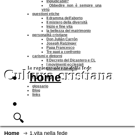
Ingiudicabili?
Obbedire non è sempre una
virtù
questioni etiche
Il dramma dell'aborto
Il mistero della diversità
Inizio e fine vita
la bellezza del matrimonio
personalità cristiane
Don Julián Carrón
Joseph Ratzinger
Papa Francesco
Tre papi a confronto
carismi e dintorni
Il Decreto del Dicastero e CL
I movimenti ecclesiali
la ragionevolezza della fede
Carismi e dintorni
Cultura cristiana
home
glossario
Blog
links
🔍
Home
1.vita nella fede