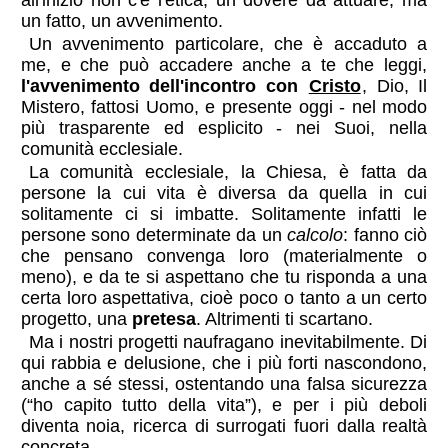
all'inizio non c'è l'etica, un dovere da attuare, ma
un fatto, un avvenimento.
Un avvenimento particolare, che è accaduto a
me, e che può accadere anche a te che leggi,
l'avvenimento dell'incontro con
Cristo
, Dio, Il
Mistero, fattosi Uomo, e presente oggi - nel modo
più trasparente ed esplicito - nei Suoi, nella
comunità ecclesiale.
La comunità ecclesiale, la Chiesa, è fatta da
persone la cui vita è diversa da quella in cui
solitamente ci si imbatte. Solitamente infatti le
persone sono determinate da un
calcolo
: fanno ciò
che pensano convenga loro (materialmente o
meno), e da te si aspettano che tu risponda a una
certa loro aspettativa, cioè poco o tanto a un certo
progetto, una
pretesa
. Altrimenti ti scartano.
Ma i nostri progetti naufragano inevitabilmente. Di
qui rabbia e delusione, che i più forti nascondono,
anche a sé stessi, ostentando una falsa sicurezza
(“ho capito tutto della vita”), e per i più deboli
diventa noia, ricerca di surrogati fuori dalla realtà
concreta.