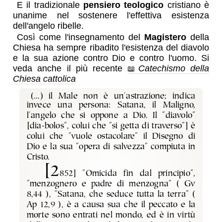
E il tradizionale
pensiero teologico
cristiano è
unanime nel sostenere l'effettiva esistenza
dell'angelo ribelle.
Così come l'insegnamento del
Magistero
della
Chiesa ha sempre ribadito l'esistenza del diavolo
e la sua azione contro Dio e contro l'uomo. Si
veda anche il più
recente
Catechismo della
Chiesa cattolica
(...) il Male non è un'astrazione; indica
invece una persona: Satana, il Maligno,
l'angelo che si oppone a Dio. Il "diavolo"
[dia-bolos", colui che "si getta di traverso"] è
colui che "vuole ostacolare" il Disegno di
Dio e la sua "opera di salvezza" compiuta in
Cristo.
[2
852] "Omicida fin dal principio",
"menzognero e padre di menzogna" ( Gv
8,44 ), "Satana, che seduce tutta la terra" (
Ap 12,9 ), è a causa sua che il peccato e la
morte sono entrati nel mondo, ed è in virtù