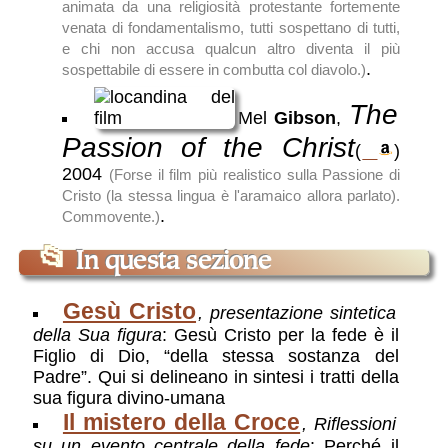
animata da una religiosità protestante fortemente
venata di fondamentalismo, tutti sospettano di tutti,
e chi non accusa qualcun altro diventa il più
.
sospettabile di essere in combutta col diavolo.)
The
Mel
Gibson
,
Passion of the Christ
(
)
2004
(Forse il film più realistico sulla Passione di
Cristo (la stessa lingua è l'aramaico allora parlato).
.
Commovente.)
📂
In questa sezione
Gesù Cristo
, presentazione sintetica
della Sua figura
: Gesù Cristo per la fede è il
Figlio di Dio, “della stessa sostanza del
Padre”. Qui si delineano in sintesi i tratti della
sua figura divino-umana
Il mistero della Croce
, Riflessioni
su un evento centrale della fede
: Perché il