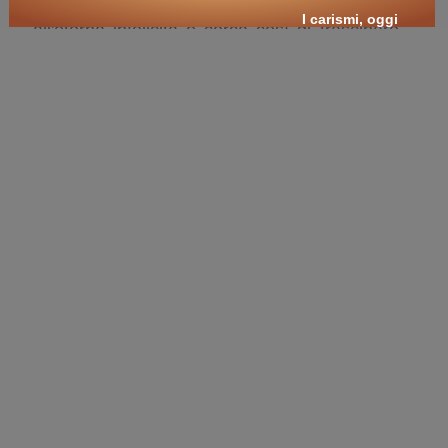
ribellarsi al Creatore si è autocondannato
I carismi, oggi
all'eterna infelicità e cerca così di trascinare
con sé, in tale condizione, il maggior numero
possibile di creature intelligenti, e di rovinare
così il più possibile il Disegno del Mistero. Ma
nella mentalità di oggi è un problema la sua
esistenza. Qui si cerca di sintetizzare i motivi
di plausibilità della sua esistenza, e i tratti
fondamentali della sua natura e della sua
azione
🛒
ricerche / acquisti
cerca
libri
sui temi:
diavolo
demonio
maligno
Satana
Lucifero
angelo ribelle
principe delle tenebre
antico avversario
Belzebu