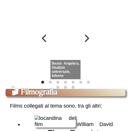
Beato Angelico,
Giudizio
Bosch,
universale,
tentazion
inferno
S.Antonio
🎬
Filmografìa
Films collegati al tema sono, tra gli altri:
William David