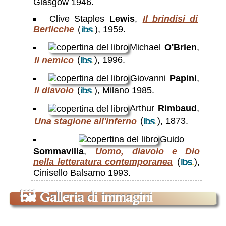
Glasgow 1946.
Clive Staples
Lewis
,
Il brindisi di
Berlicche
(
), 1959.
Michael
O'Brien
,
Il nemico
(
), 1996.
Giovanni
Papini
,
Il diavolo
(
), Milano 1985.
Arthur
Rimbaud
,
Una stagione all'inferno
(
), 1873.
Guido
Sommavilla
,
Uomo, diavolo e Dio
nella letteratura contemporanea
(
),
Cinisello Balsamo 1993.
🖼
Galleria di immagini