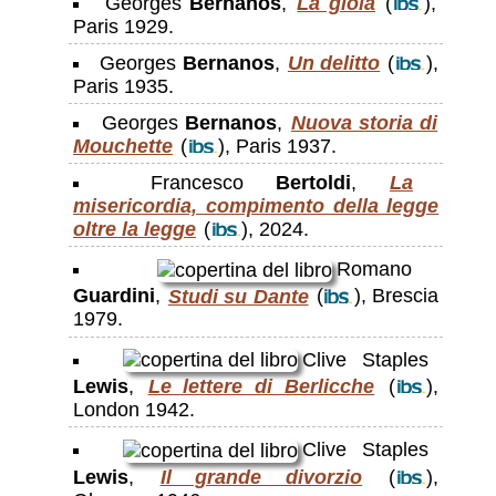
Georges
Bernanos
,
La gioia
(
),
Paris 1929.
Georges
Bernanos
,
Un delitto
(
),
Paris 1935.
Georges
Bernanos
,
Nuova storia di
Mouchette
(
), Paris 1937.
Francesco
Bertoldi
,
La
misericordia, compimento della legge
oltre la legge
(
), 2024.
Romano
Guardini
,
Studi su Dante
(
), Brescia
1979.
Clive Staples
Lewis
,
Le lettere di Berlicche
(
),
London 1942.
Clive Staples
Lewis
,
Il grande divorzio
(
),