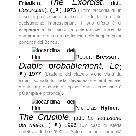
The Exorcist
Friedkin
,
, (tr.it.
L'esorcista
),
(
)
1973
(Il film racconta di un
caso di possessione diabolica, e lo fa con tinte
decisamente impressionanti. Il suo difetto è di
esagerare a tal punto la potenza del male da
compromettere una reale fiducia nella benj maggior
.
portenza del Bene.)
Robert
Bresson
,
Diable probablement, Le
(
)
1977
(L'azione del diavolo viene vista da
alcuni soprattutto nella devastazione ambientale,
mentre il protagonista capisce che la questione è
.
più ampia e profonda)
Nicholas
Hytner
,
The Crucible
, (tr.it.
La seduzione
del male
),
(
)
1996
(Un caso di isteria
collettiva di fine '600, a Salem. In una comunità