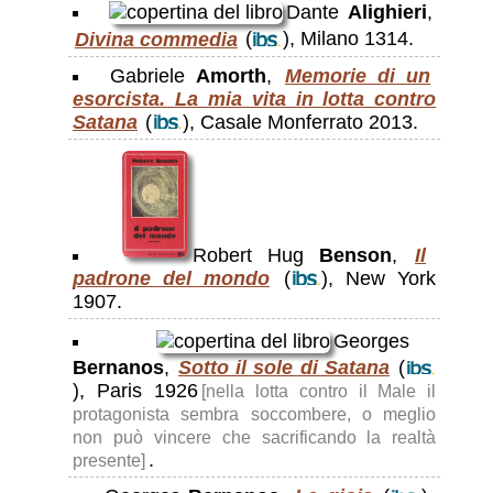
Dante
Alighieri
,
Divina commedia
(
), Milano 1314.
Gabriele
Amorth
,
Memorie di un
esorcista. La mia vita in lotta contro
Satana
(
), Casale Monferrato 2013.
Robert Hug
Benson
,
Il
padrone del mondo
(
), New York
1907.
Georges
Bernanos
,
Sotto il sole di Satana
(
), Paris 1926
[nella lotta contro il Male il
protagonista sembra soccombere, o meglio
non può vincere che sacrificando la realtà
.
presente]