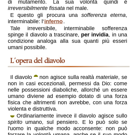
di mutamento. La sua volontà quindi è
irreversibilmente fissata
nel male.
E questo gli procura una
sofferenza eterna
,
interminabile: l'
inferno
.
Tale irreversibile, interminabile sofferenza
spinge il diavolo a trascinare,
per invidia
, in una
condizione analoga alla sua quanti più esseri
umani possibile.
l'opera del diavolo
Il diavolo
non agisce sulla realtà
materiale
, se
non in casi eccezionali, permessi da Dio: come
nelle possessioni diaboliche, allorché un essere
umano diviene ad esempio dotato di una forza
fisica che altrimenti non avrebbe, con una forza
violenta e distruttiva.
Ordinariamente invece il diavolo agisce sullo
spirito
umano, sul pensiero. E lo può solo se
l'uomo in qualche modo acconsente: non può
forzare la volontà umana, anche se il suo modo