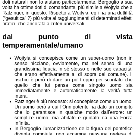
doti naturali non lo aiutano particolarmente. Bergoglio a sua
volta ha ottime doti di comandante, più simile a Wojtyła che a
Ratzinger, in questo. Rispetto a Wojtyła, egli ha una duttilità
(“gesuitica” ?) più volta al raggiungimenti di determinati effetti
pratici, che ancorata a criteri universali.
dal punto di vista
temperamentale/umano
Wojtyła si concepisce come un super-uomo (non in
senso nicciano, ovviamente, ma nel senso di una
grandissima fiducia in sé stesso e nelle sue capacità,
che erano effettivamente al di sopra del comune). Il
rischio è però di dare un po' troppo per scontato che
quello che lui pensa come singolo uomo sia
immediatamente e automaticamente la verità tutta
intera.
Ratzinger è più modesto: si concepisce come un uomo.
Un uomo però a cui l'Onnipotente ha dato un compito
che lo garantisce in qualche modo dall'errore: un
semplice uomo, ma abitato e guidato da una Forza
infinita.
In Bergoglio l'umanizzazione della figura del pontefice
diventa compiuta: non accampa nessuna pretesa di