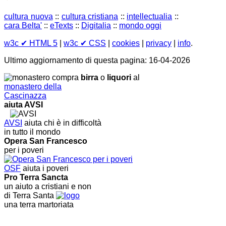
cultura nuova
::
cultura cristiana
::
intellectualia
::
cara Belta'
::
eTexts
::
Digitalia
::
mondo oggi
w3c
✔ HTML 5
|
w3c
✔ CSS
|
cookies
|
privacy
|
info
.
Ultimo aggiornamento di questa pagina: 16-04-2026
compra
birra
o
liquori
al
monastero della
Cascinazza
aiuta AVSI
AVSI
aiuta chi è in difficoltà
in tutto il mondo
Opera San Francesco
per i poveri
OSF
aiuta i poveri
Pro Terra Sancta
un aiuto a cristiani e non
di Terra Santa
una terra martoriata