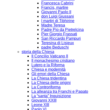
Francesca Cabrini
Francis, martire
Giovanni Paolo II
don Luigi Giussani
I martiri di Tibhirine
Madre Teresa
Padre Pio da Pietrelcina
Pier Giorgio Frassati
San Riccardo Pampuri
Teresina di Lisieux
padre Beduschi
storia della Chiesa
Il Concilio Vaticano II
Il monachesimo cristiano
Lutero e la Riforma
Chiesa e modernità
Gli errori della Chiesa
La Chiesa tridentina
La Chiesa delle origini
La Controriforma
La alleanza tra Franchi e Papato
La “santa” Inquisizione
Giovanni XXIII
Leone XIII
Paolo VI