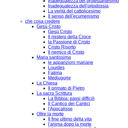
Inadeguatezza del protestantesimo
Inadeguatezza dell'ortodossia
La verità del cattolicesimo
Il senso dell'ecumenismo
che cosa credere
Gesù Cristo
Gesù Cristo
Il mistero della Croce
la Passione di Cristo
Cristo Risorto
Il nemico di Cristo
Maria santissima
le apparizioni mariane
Lourdes
Fatima
Medjugorje
La Chiesa
Il primato di Pietro
La sacra Scrittura
La Bibbia: passi difficili
Il Cantico dei Cantici
l'Apocalisse
Oltre la morte
Il fine ultimo della vita
l'anima dopo la morte