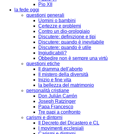
Pio XII
la fede oggi
questioni generali
Uomini o bambini
Certezze e problemi
Contro un dio-orologiaio
Discutere: definizione e tipi
Discutere: quando è inevitabile
Discutere: quando è utile
Ingiudicabili?
Obbedire non è sempre una virtù
questioni etiche
Il dramma dell'aborto
Il mistero della diversità
Inizio e fine vita
la bellezza del matrimonio
personalità cristiane
Don Julián Carrón
Joseph Ratzinger
Papa Francesco
Tre papi a confronto
carismi e dintorni
Il Decreto del Dicastero e CL
I movimenti ecclesiali
Carismi e dintorni