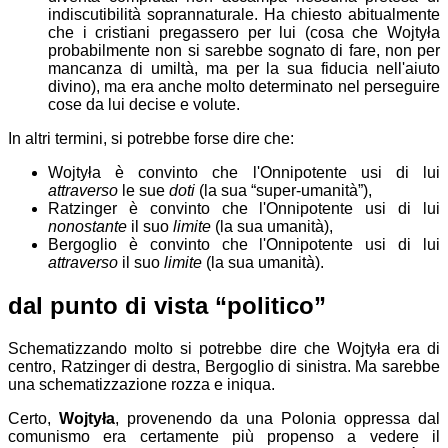
indiscutibilità soprannaturale. Ha chiesto abitualmente
che i cristiani pregassero per lui (cosa che Wojtyła
probabilmente non si sarebbe sognato di fare, non per
mancanza di umiltà, ma per la sua fiducia nell'aiuto
divino), ma era anche molto determinato nel perseguire
cose da lui decise e volute.
In altri termini, si potrebbe forse dire che:
Wojtyła è convinto che l'Onnipotente usi di lui
attraverso
le sue
doti
(la sua “super-umanità”),
Ratzinger è convinto che l'Onnipotente usi di lui
nonostante
il suo
limite
(la sua umanità),
Bergoglio è convinto che l'Onnipotente usi di lui
attraverso
il suo
limite
(la sua umanità).
dal punto di vista “politico”
Schematizzando molto si potrebbe dire che Wojtyła era di
centro, Ratzinger di destra, Bergoglio di sinistra. Ma
sarebbe
una schematizzazione rozza e iniqua.
Certo,
Wojtyła
, provenendo da una Polonia oppressa dal
comunismo era certamente più propenso a vedere il