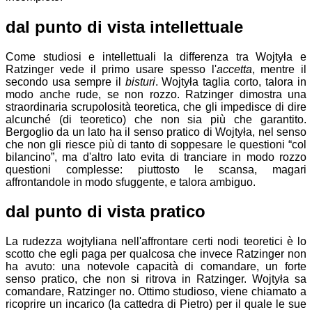
dal punto di vista intellettuale
Come studiosi e intellettuali la differenza tra Wojtyła e
Ratzinger vede il primo usare spesso l'
accetta
, mentre il
secondo usa sempre il
bisturi
. Wojtyła taglia corto, talora in
modo anche rude, se non rozzo. Ratzinger dimostra una
straordinaria scrupolosità teoretica, che gli impedisce di dire
alcunché (di teoretico) che non sia più che garantito.
Bergoglio da un lato ha il senso pratico di Wojtyła, nel senso
che non gli riesce più di tanto di soppesare le questioni “col
bilancino”, ma d'altro lato evita di tranciare in modo rozzo
questioni complesse: piuttosto le scansa, magari
affrontandole in modo sfuggente, e talora ambiguo.
dal punto di vista pratico
La rudezza wojtyliana nell'affrontare certi nodi teoretici è lo
scotto che egli paga per qualcosa che invece Ratzinger non
ha avuto: una notevole capacità di comandare, un forte
senso pratico, che non si ritrova in Ratzinger. Wojtyła sa
comandare, Ratzinger no. Ottimo studioso, viene chiamato a
ricoprire un incarico (la cattedra di Pietro) per il quale le sue