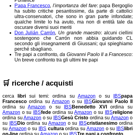
Pontefice
Papa Francesco
, l'importanza del fare
: papa Bergoglio
ha subito critiche pesantissime, da parte di cattolici
ultra-conservatori, che sono in gran parte infondate;
qualche limite lo ha avuto, ma non di entità tale da
oscurare diversi suoi meriti
Don Julián Carrón
, Un grande maestro
: alcuni ciellini
sostengono che Carrón non abbia guidando CL
secondo gli insegnamenti di Giussani; qui spieghiamo
perché sbagliano.
Tre papi a confronto
, da Giovanni Paolo II a Francesco
:
Un breve confronto tra gli ultimi tre papi
🛒
ricerche / acquisti
cerca
libri
sui temi:
ordina su
Amazon
o su
IBS
papa
Francesco
ordina su
Amazon
o su
IBS
Giovanni Paolo II
ordina su
Amazon
o su
IBS
Benedetto XVI
ordina su
Amazon
o su
IBS
fede
ordina su
Amazon
o su
IBS
religione
ordina su
Amazon
o su
IBS
Gesù Cristo
ordina su
Amazon
o
su
IBS
Dio
ordina su
Amazon
o su
IBS
cristianesimo
ordina
su
Amazon
o su
IBS
cultura
ordina su
Amazon
o su
IBS
libri
on-line
ordina su
Amazon
o su
IBS
Tre papi a confronto
.