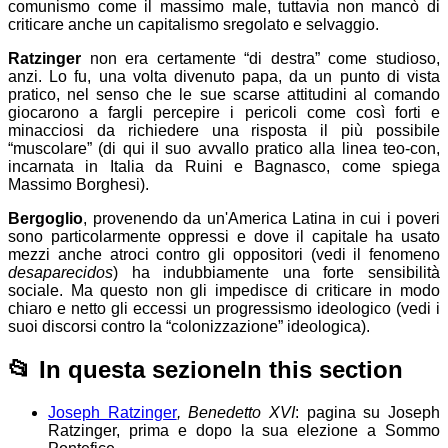
comunismo come il massimo male, tuttavia non mancò di
criticare anche un capitalismo sregolato e selvaggio.
Ratzinger
non era certamente “di destra” come studioso,
anzi. Lo fu, una volta divenuto papa, da un punto di vista
pratico, nel senso che le sue scarse attitudini al comando
giocarono a fargli percepire i pericoli come così forti e
minacciosi da richiedere una risposta il più possibile
“muscolare” (di qui il suo avvallo pratico alla linea teo-con,
incarnata in Italia da Ruini e Bagnasco, come spiega
Massimo Borghesi).
Bergoglio
, provenendo da un'America Latina in cui i poveri
sono particolarmente oppressi e dove il capitale ha usato
mezzi anche atroci contro gli oppositori (vedi il fenomeno
desaparecidos
) ha indubbiamente una forte sensibilità
sociale. Ma questo non gli impedisce di criticare in modo
chiaro e netto gli eccessi un progressismo ideologico (vedi i
suoi discorsi contro la “colonizzazione” ideologica).
📂
In questa sezione
In this section
Joseph Ratzinger
, Benedetto XVI
: pagina su Joseph
Ratzinger, prima e dopo la sua elezione a Sommo