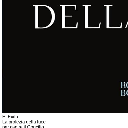
E. Exitu:
La profezia della luce
per capire il Concilio