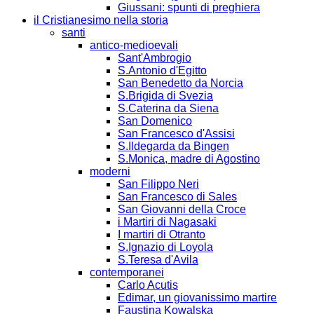
Giussani: spunti di preghiera
il Cristianesimo nella storia
santi
antico-medioevali
Sant'Ambrogio
S.Antonio d'Egitto
San Benedetto da Norcia
S.Brigida di Svezia
S.Caterina da Siena
San Domenico
San Francesco d'Assisi
S.Ildegarda da Bingen
S.Monica, madre di Agostino
moderni
San Filippo Neri
San Francesco di Sales
San Giovanni della Croce
i Martiri di Nagasaki
I martiri di Otranto
S.Ignazio di Loyola
S.Teresa d'Avila
contemporanei
Carlo Acutis
Edimar, un giovanissimo martire
Faustina Kowalska