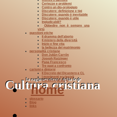
Certezze e problemi
Contro un dio-orologiaio
Discutere: definizione e tipi
Discutere: quando è inevitabile
Discutere: quando è utile
Ingiudicabili?
Obbedire non è sempre una
virtù
questioni etiche
Il dramma dell'aborto
Il mistero della diversità
Inizio e fine vita
la bellezza del matrimonio
personalità cristiane
Don Julián Carrón
Joseph Ratzinger
Papa Francesco
Tre papi a confronto
carismi e dintorni
Il Decreto del Dicastero e CL
I movimenti ecclesiali
la ragionevolezza della fede
Cultura cristiana
Carismi e dintorni
home
glossario
Blog
links