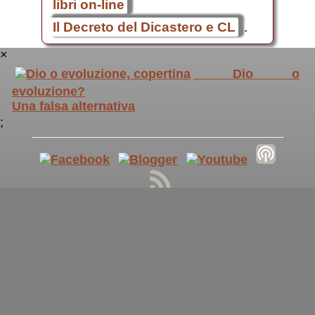
libri on-line
Il Decreto del Dicastero e CL
.
×
Dio o
evoluzione?
Una falsa alternativa
;
cultura nuova
::
cultura cristiana
::