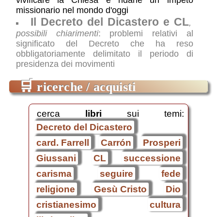
vivificare la Chiesa e ridarle un impeto
missionario nel mondo d'oggi
Il Decreto del Dicastero e CL
,
possibili chiarimenti
: problemi relativi al
significato del Decreto che ha reso
obbligatoriamente delimitato il periodo di
presidenza dei movimenti
🛒
ricerche / acquisti
cerca
libri
sui temi:
Decreto del Dicastero
card. Farrell
Carrón
Prosperi
Giussani
CL
successione
carisma
seguire
fede
religione
Gesù Cristo
Dio
cristianesimo
cultura