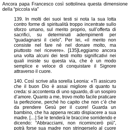
Ancora papa Francesco così sottolinea questa dimensione
della “piccola via”
139. In molti dei suoi testi si nota la sua lotta
contro forme di spiritualità troppo incentrate sullo
sforzo umano, sul merito proprio, sull’offerta di
sacrifici, su determinati adempimenti per
“guadagnarsi il cielo”. Per lei, «il merito non
consiste nel fare né nel donare molto, ma
piuttosto nel ricevere». [135]Leggiamo ancora
una volta alcuni dei testi molto significativi nei
quali insiste su questa via, che è un modo
semplice e veloce di conquistare il Signore
attraverso il cuore.
140. Così scrive alla sorella Leonia: «Ti assicuro
che il buon Dio è assai migliore di quanto tu
creda: si accontenta di uno sguardo, di un sospiro
d’amore. Quanto a me, trovo molto facile praticare
la perfezione, perché ho capito che non c’è che
da prendere Gesù per il cuore! Guarda un
bambino, che ha appena recato dispiacere a sua
madre. […] Se le tenderà le braccine sorridendo e
dicendo: “Abbracciami, non ricomincerò più”,
potrà forse sua madre non stringerselo al cuore