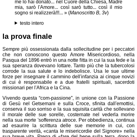
me lo hai donato... nel Cuore della Chiesa, Madre
mia, sarò l'Amore... così sarò tutto... così il mio
sogno si realizzerà!!!... » (
Manoscritto B
, 3v
)
testo intero
la prova finale
Sempre più ossessionata dalla sollecitudine per i peccatori
che non conoscono questo Amore Misericordioso, nella
Pasqua del 1896 entrò in una notte fitta in cui la sua fede e la
sua speranza dovevano lottare. Tanto più che la tubercolosi
corrode la sua salute e lo indebolisce. Usa le sue ultime
forze per insegnare il cammino dell'infanzia ai cinque novizi
di cui è responsabile e a due fratelli spirituali, sacerdoti
missionari per l'Africa e la Cina.
Vivendo questa “com-passione”, in unione con la Passione
di Gesù nel Getsemani e sulla Croce, sfinita dall'emottisi,
conserva il suo sorriso e la sua squisita carità che sollevano
il morale delle sue sorelle, costernate nel vederla morire
nella sua morte 'sofferenza atroce. Per obbedienza, continua
ad esaurire la scrittura delle sue memorie in cui, con
trasparente verità, «canta le misericordie del Signore» nella
sua breve vita. Prega di «fare del bene sulla terra, dopo la