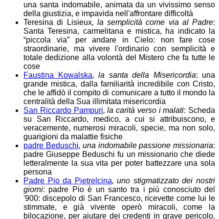
una santa indomabile, animata da un vivissimo senso
della giustizia, e impavida nell'affrontare difficoltà
Teresina di Lisieux
, la semplicità come via al Padre
:
Santa Teresina, carmelitana e mistica, ha indicato la
“piccola via” per andare in Cielo: non fare cose
straordinarie, ma vivere l'ordinario con semplicità e
totale dedizione alla volontà del Mistero che fa tutte le
cose
Faustina Kowalska
, la santa della Misericordia
: una
grande mistica, dalla familiarità incredibile con Cristo,
che le affidò il compito di comunicare a tutto il mondo la
centralità della Sua illimitata misericordia
San Riccardo Pampuri
, la carità verso i malati
: Scheda
su San Riccardo, medico, a cui si attribuiscono, e
veracemente, numerosi miracoli, specie, ma non solo,
guarigioni da malattie fisiche
padre Beduschi
, una indomabile passione missionaria
:
padre Giuseppe Beduschi fu un missionario che diede
letteralmente la sua vita per poter battezzare una sola
persona
Padre Pio da Pietrelcina
, uno stigmatizzato dei nostri
giorni
: padre Pio è un santo tra i più conosciuto del
'900: discepolo di San Francesco, ricevette come lui le
stimmate, e già vivente operò miracoli, come la
bilocazione, per aiutare dei credenti in grave pericolo.