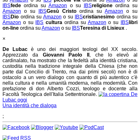
IBS
fede
ordina su
Amazon
o su
IBS
religione
ordina su
Amazon
o su
IBS
Gesù Cristo
ordina su
Amazon
o su
IBS
Dio
ordina su
Amazon
o su
IBS
cristianesimo
ordina su
Amazon
o su
IBS
cultura
ordina su
Amazon
o su
IBS
libri
on-line
ordina su
Amazon
o su
IBS
Teresina di Lisieux
.
×
De Lubac
è uno dei maggiori teologi del XX secolo.
Apprezzato da
Giovanni Paolo II
, che lo elevò al
cardinalato, ha mostrato che la fedeltà alla identità cristiana,
custodita nella tradizione integrale della Chiesa (che non
parte dal Concilio di Trento, ma dai primi secoli) non è di
ostacolo a un vero dialogo con quanto di più autentico c'è
nella cultura e nella umanità moderna, nella modernità. Con
prefazione di don Alberto Cozzi, teologo e docente alla
Facoltà Teologica dell'Italia Settentrionale.
De
Lubac oggi
Una identità che dialoga
;