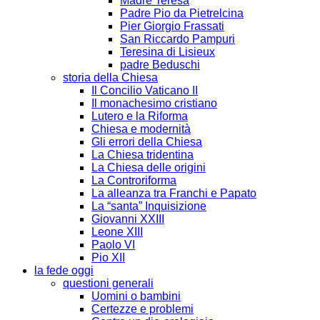
Madre Teresa
Padre Pio da Pietrelcina
Pier Giorgio Frassati
San Riccardo Pampuri
Teresina di Lisieux
padre Beduschi
storia della Chiesa
Il Concilio Vaticano II
Il monachesimo cristiano
Lutero e la Riforma
Chiesa e modernità
Gli errori della Chiesa
La Chiesa tridentina
La Chiesa delle origini
La Controriforma
La alleanza tra Franchi e Papato
La “santa” Inquisizione
Giovanni XXIII
Leone XIII
Paolo VI
Pio XII
la fede oggi
questioni generali
Uomini o bambini
Certezze e problemi