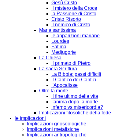
Gesù Cristo
Il mistero della Croce
la Passione di Cristo
Cristo Risorto
Il nemico di Cristo
Maria santissima
le apparizioni mariane
Lourdes
Fatima
Medjugorje
La Chiesa
Il primato di Pietro
La sacra Scrittura
La Bibbia: passi difficili
Il Cantico dei Cantici
l'Apocalisse
Oltre la morte
Il fine ultimo della vita
l'anima dopo la morte
Inferno vs misericordia?
Implicazioni filosofiche della fede
le implicazioni
Implicazioni gnoseologiche
Implicazioni metafisiche
Implicazioni antropologiche