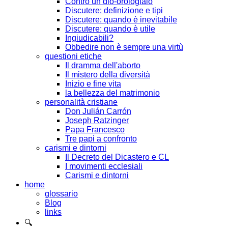
Contro un dio-orologiaio
Discutere: definizione e tipi
Discutere: quando è inevitabile
Discutere: quando è utile
Ingiudicabili?
Obbedire non è sempre una virtù
questioni etiche
Il dramma dell'aborto
Il mistero della diversità
Inizio e fine vita
la bellezza del matrimonio
personalità cristiane
Don Julián Carrón
Joseph Ratzinger
Papa Francesco
Tre papi a confronto
carismi e dintorni
Il Decreto del Dicastero e CL
I movimenti ecclesiali
Carismi e dintorni
home
glossario
Blog
links
🔍