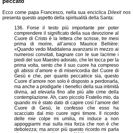
peccato
Ecco come papa Francesco, nella sua enciclica
Dilexit nos
presenta questo aspetto della spiritualità della Santa:
136. Forse il testo più importante per poter
comprendere il significato della sua devozione al
Cuore di Cristo è la lettera che scrisse, tre mesi
prima di morire, all’amico Maurice Bellière:
«Quando vedo Maddalena avanzarsi in mezzo ai
numerosi convitati, bagnare con le sue lacrime i
piedi del suo Maestro adorato, che lei tocca per la
prima volta, sento che il suo cuore ha compreso
gli abissi d’amore e di misericordia del Cuore di
Gesù e che, per quanto peccatrice sia, questo
Cuore d’amore non solo è disposto a perdonarla,
ma anche a prodigarle i benefici della sua intimità
divina, ad elevarla fino alle più alte cime della
contemplazione. Ah, caro piccolo Fratello mio, da
quando mi è stato dato di capire così l’amore del
Cuore di Gesù, le confesso che esso ha
scacciato dal mio cuore ogni timore. Il ricordo
delle mie colpe mi umilia, mi induce a non
appoggiarmi mai sulla mia forza che non è che
debolezza; ma ancor più questo ricordo mi parla