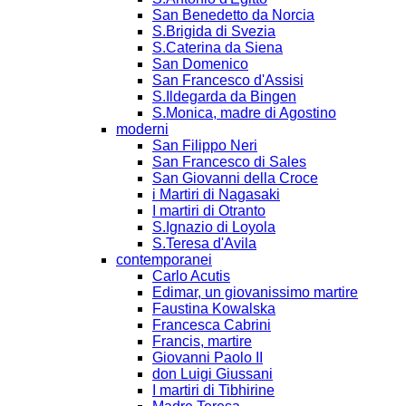
San Benedetto da Norcia
S.Brigida di Svezia
S.Caterina da Siena
San Domenico
San Francesco d'Assisi
S.Ildegarda da Bingen
S.Monica, madre di Agostino
moderni
San Filippo Neri
San Francesco di Sales
San Giovanni della Croce
i Martiri di Nagasaki
I martiri di Otranto
S.Ignazio di Loyola
S.Teresa d'Avila
contemporanei
Carlo Acutis
Edimar, un giovanissimo martire
Faustina Kowalska
Francesca Cabrini
Francis, martire
Giovanni Paolo II
don Luigi Giussani
I martiri di Tibhirine