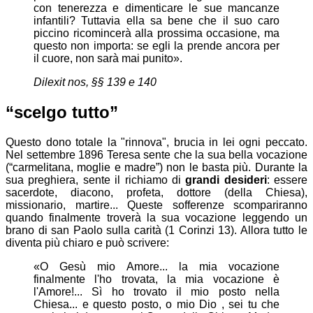
con tenerezza e dimenticare le sue mancanze
infantili? Tuttavia ella sa bene che il suo caro
piccino ricomincerà alla prossima occasione, ma
questo non importa: se egli la prende ancora per
il cuore, non sarà mai punito».
Dilexit nos
, §§ 139 e 140
“scelgo tutto”
Questo dono totale la "rinnova", brucia in lei ogni peccato.
Nel settembre 1896 Teresa sente che la sua bella vocazione
(“carmelitana, moglie e madre”) non le basta più. Durante la
sua preghiera, sente il richiamo di
grandi desideri
: essere
sacerdote, diacono, profeta, dottore (della Chiesa),
missionario, martire... Queste sofferenze scompariranno
quando finalmente troverà la sua vocazione leggendo un
brano di san Paolo sulla carità (1 Corinzi 13). Allora tutto le
diventa più chiaro e può scrivere:
«O Gesù mio Amore... la mia vocazione
finalmente l'ho trovata, la mia vocazione è
l'Amore!... Sì ho trovato il mio posto nella
Chiesa... e questo posto, o mio Dio , sei tu che