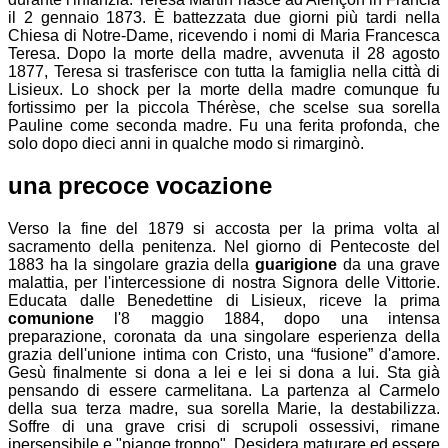
il 2 gennaio 1873. È battezzata due giorni più tardi nella
Chiesa di Notre-Dame, ricevendo i nomi di Maria Francesca
Teresa. Dopo la morte della madre, avvenuta il 28 agosto
1877, Teresa si trasferisce con tutta la famiglia nella città di
Lisieux. Lo shock per la morte della madre comunque fu
fortissimo per la piccola Thérèse, che scelse sua sorella
Pauline come seconda madre. Fu una ferita profonda, che
solo dopo dieci anni in qualche modo si rimarginò.
una precoce vocazione
Verso la fine del 1879 si accosta per la prima volta al
sacramento della penitenza. Nel giorno di Pentecoste del
1883 ha la singolare grazia della
guarigione
da una grave
malattia, per l'intercessione di nostra Signora delle Vittorie.
Educata dalle Benedettine di Lisieux, riceve la prima
comunione
l'8 maggio 1884, dopo una intensa
preparazione, coronata da una singolare esperienza della
grazia dell'unione intima con Cristo, una “fusione” d'amore.
Gesù finalmente si dona a lei e lei si dona a lui. Sta già
pensando di essere carmelitana. La partenza al Carmelo
della sua terza madre, sua sorella Marie, la destabilizza.
Soffre di una grave crisi di scrupoli ossessivi, rimane
ipersensibile e "piange troppo". Desidera maturare ed essere