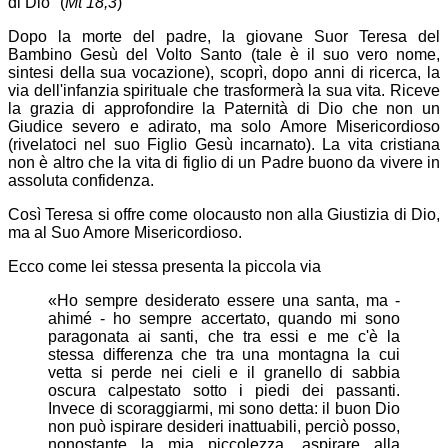
di Dio" (
Mt
18,3
)
Dopo la morte del padre, la giovane Suor Teresa del
Bambino Gesù del Volto Santo (tale è il suo vero nome,
sintesi della sua vocazione), scoprì, dopo anni di ricerca, la
via dell'infanzia spirituale che trasformerà la sua vita. Riceve
la grazia di approfondire la Paternità di Dio che non un
Giudice severo e adirato, ma solo Amore Misericordioso
(rivelatoci nel suo Figlio Gesù incarnato). La vita cristiana
non è altro che la vita di figlio di un Padre buono da vivere in
assoluta confidenza.
Così Teresa si offre come olocausto non alla Giustizia di Dio,
ma al Suo Amore Misericordioso.
Ecco come lei stessa presenta la piccola via
«Ho sempre desiderato essere una santa, ma -
ahimé - ho sempre accertato, quando mi sono
paragonata ai santi, che tra essi e me c'è la
stessa differenza che tra una montagna la cui
vetta si perde nei cieli e il granello di sabbia
oscura calpestato sotto i piedi dei passanti.
Invece di scoraggiarmi, mi sono detta: il buon Dio
non può ispirare desideri inattuabili, perciò posso,
nonostante la mia piccolezza, aspirare alla