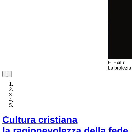
E. Exitu:
La profezia
Cultura cristiana
la ragionevolezza della fede