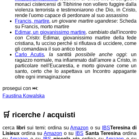
monaci cistercensi di Tibhirine non vollero fuggire dalla
violenza terrorista e testimoniarono che Dio, in Cristo,
rende l'uomo capace di perdonare al suo assassino
Francis, martire
, un giovane martire ugandese
: Scheda
su Francis, morto martire
Edimar, un giovanissimo martire
, cambiato dall'incontro
con Cristo
: Edimar, giovanissimo martire della fede
cristiana, fu ucciso perché si rifiutava di uccidere, come
gli comandava il suo antico boss
Carlo Acutis
, la santità possibile anche oggi
: un
ragazzo normale, ma infiammato dall'amore a Cristo, in
particolare nell'Eucarestia, e morto giovane come un
santo, certo che lo aspettava un Incontro appagante
oltre ogni immaginazione
prosegui con ⏭️:
Faustina Kowalska
🛒
ricerche / acquisti
cerca
libri
sui temi:
ordina su
Amazon
o su
IBS
Teresina di
Lisieux
ordina su
Amazon
o su
IBS
Santa Teresina
ordina
su
Amazon
o su
IBS
piccola via
ordina su
Amazon
o su