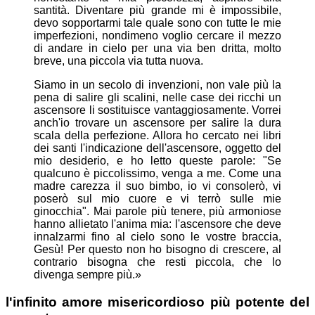
santità. Diventare più grande mi è impossibile,
devo sopportarmi tale quale sono con tutte le mie
imperfezioni, nondimeno voglio cercare il mezzo
di andare in cielo per una via ben dritta, molto
breve, una piccola via tutta nuova.
Siamo in un secolo di invenzioni, non vale più la
pena di salire gli scalini, nelle case dei ricchi un
ascensore li sostituisce vantaggiosamente. Vorrei
anch'io trovare un ascensore per salire la dura
scala della perfezione. Allora ho cercato nei libri
dei santi l'indicazione dell'ascensore, oggetto del
mio desiderio, e ho letto queste parole: "Se
qualcuno è piccolissimo, venga a me. Come una
madre carezza il suo bimbo, io vi consolerò, vi
poserò sul mio cuore e vi terrò sulle mie
ginocchia". Mai parole più tenere, più armoniose
hanno allietato l'anima mia: l'ascensore che deve
innalzarmi fino al cielo sono le vostre braccia,
Gesù! Per questo non ho bisogno di crescere, al
contrario bisogna che resti piccola, che lo
divenga sempre più.»
l'infinito amore misericordioso più potente del