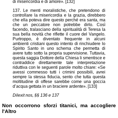
di misericordia e di amore». [132]
137. Le menti moralistiche, che pretendono di
controllare la misericordia e la grazia, direbbero
che ella poteva dire questo perché era santa, ma
che un peccatore non potrebbe dirlo. Così
facendo, tralasciano della spiritualità di Teresa la
sua bella novità che riflette il cuore del Vangelo.
Purtroppo, è diventato frequente in alcuni
ambienti cristiani questo intento di rinchiudere lo
Spirito Santo in uno schema che permetta di
avere tutto sotto la propria supervisione. Tuttavia,
questa saggia Dottore della Chiesa li smentisce e
contraddice direttamente tale interpretazione
riduttiva con le seguenti parole molto chiare: «Se
avessi commesso tutti i crimini possibili, avrei
sempre la stessa fiducia, sento che tutta questa
moltitudine di offese sarebbe come una goccia
d’acqua gettata in un braciere ardente». [133]
Dilexit nos
, §§ 136 e 137
Non occorrono sforzi titanici, ma accogliere
l'Altro