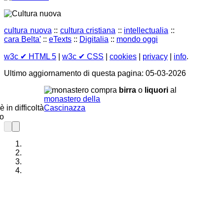
cultura nuova
::
cultura cristiana
::
intellectualia
::
cara Belta'
::
eTexts
::
Digitalia
::
mondo oggi
w3c
✔ HTML 5
|
w3c
✔ CSS
|
cookies
|
privacy
|
info
.
Ultimo aggiornamento di questa pagina: 05-03-2026
compra
birra
o
liquori
al
monastero della
è in difficoltà
Cascinazza
do