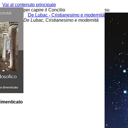
Vai al contenuto principale
per capire il Concilio
De Lubac, Cristianesimo e modernità
imenticato