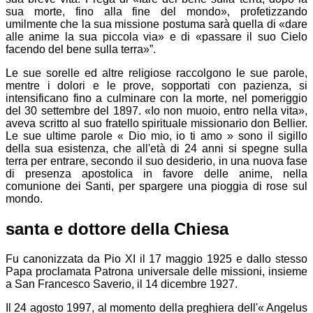
sua morte, fino alla fine del mondo», profetizzando
umilmente che la sua missione postuma sarà quella di «dare
alle anime la sua piccola via» e di «passare il suo Cielo
facendo del bene sulla terra»”.
Le sue sorelle ed altre religiose raccolgono le sue parole,
mentre i dolori e le prove, sopportati con pazienza, si
intensificano fino a culminare con la morte, nel pomeriggio
del 30 settembre del 1897. «Io non muoio, entro nella vita»,
aveva scritto al suo fratello spirituale missionario don Bellier.
Le sue ultime parole « Dio mio, io ti amo » sono il sigillo
della sua esistenza, che all'età di 24 anni si spegne sulla
terra per entrare, secondo il suo desiderio, in una nuova fase
di presenza apostolica in favore delle anime, nella
comunione dei Santi, per spargere una pioggia di rose sul
mondo.
santa e dottore della Chiesa
Fu canonizzata da Pio XI il 17 maggio 1925 e dallo stesso
Papa proclamata Patrona universale delle missioni, insieme
a San Francesco Saverio, il 14 dicembre 1927.
Il 24 agosto 1997, al momento della preghiera dell'« Angelus