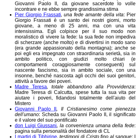
Giovanni Paolo II, da giovane sacerdote lo volle
incontrare e ne ebbe sempre grandissima stima
Pier Giorgio Frassati
, una fede amante della vita
: Pier
Giorgio Frassati è un santo dei nostri giorni, morto
giovane, a meno di 25 anni, ma con una vita
intensissima. Egli colpisce per il suo modo non
moralistico di vivere la fede: la sua fede non impediva
di scherzare (anche molto) e di divertirsi in modo sano
(era grande appassionato della montagna); anche se
poi egli era impegnato con straordinaria serietà, sia in
ambito politico, con giudizi molto chiari (e
comportamenti coraggiosamente conseguenti) sul
nascente fascismo, sia in ambito sociale, con una
insonne, benché nascosta agli occhi dei suoi genitori,
attività a favore dei poveri.
Madre Teresa
, totale abbandono alla Provvidenza
:
Madre Teresa di Calcutta, spese tutta la sua vita per
aiutare i poveri, fidandosi totalmente dell'aiuto del
Mistero
Giovanni Paolo II
, Il Cristianesimo come pienezza
dell'umano
: Scheda su Giovanni Paolo II, il significato
e il valore del suo pontificato
don Luigi Giussani
, la convenienza umana della fede
:
pagina sulla personalità del fondatore di CL
I martiri di Tibhirine
, testimoni di Cristo fino al sangue
: I