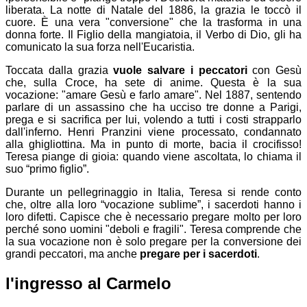
liberata. La notte di Natale del 1886, la grazia le toccò il
cuore. È una vera "conversione" che la trasforma in una
donna forte. Il Figlio della mangiatoia, il Verbo di Dio, gli ha
comunicato la sua forza nell'Eucaristia.
Toccata dalla grazia
vuole salvare i peccatori
con Gesù
che, sulla Croce, ha sete di anime. Questa è la sua
vocazione: "amare Gesù e farlo amare". Nel 1887, sentendo
parlare di un assassino che ha ucciso tre donne a Parigi,
prega e si sacrifica per lui, volendo a tutti i costi strapparlo
dall'inferno. Henri Pranzini viene processato, condannato
alla ghigliottina. Ma in punto di morte, bacia il crocifisso!
Teresa piange di gioia: quando viene ascoltata, lo chiama il
suo “primo figlio”.
Durante un pellegrinaggio in Italia, Teresa si rende conto
che, oltre alla loro “vocazione sublime”, i sacerdoti hanno i
loro difetti. Capisce che è necessario pregare molto per loro
perché sono uomini "deboli e fragili". Teresa comprende che
la sua vocazione non è solo pregare per la conversione dei
grandi peccatori, ma anche
pregare per i sacerdoti
.
l'ingresso al Carmelo