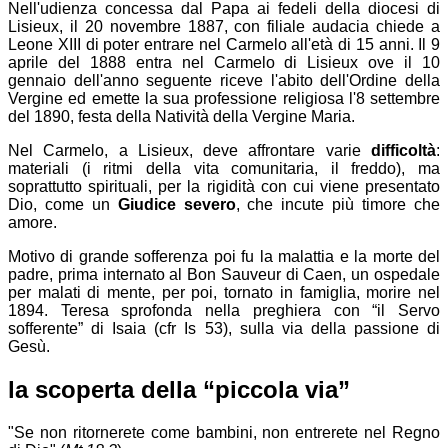
Nell'udienza concessa dal Papa ai fedeli della diocesi di
Lisieux, il 20 novembre 1887, con filiale audacia chiede a
Leone XIII di poter entrare nel Carmelo all'età di 15 anni. Il 9
aprile del 1888 entra nel Carmelo di Lisieux ove il 10
gennaio dell'anno seguente riceve l'abito dell'Ordine della
Vergine ed emette la sua professione religiosa l'8 settembre
del 1890, festa della Natività della Vergine Maria.
Nel Carmelo, a Lisieux, deve affrontare varie
difficoltà
:
materiali (i ritmi della vita comunitaria, il freddo), ma
soprattutto spirituali, per la rigidità con cui viene presentato
Dio, come un
Giudice severo
, che incute più timore che
amore.
Motivo di grande sofferenza poi fu la malattia e la morte del
padre, prima internato al Bon Sauveur di Caen, un ospedale
per malati di mente, per poi, tornato in famiglia, morire nel
1894. Teresa sprofonda nella preghiera con “il Servo
sofferente” di Isaia (cfr Is 53), sulla via della passione di
Gesù.
la scoperta della “piccola via”
"Se non ritornerete come bambini, non entrerete nel Regno