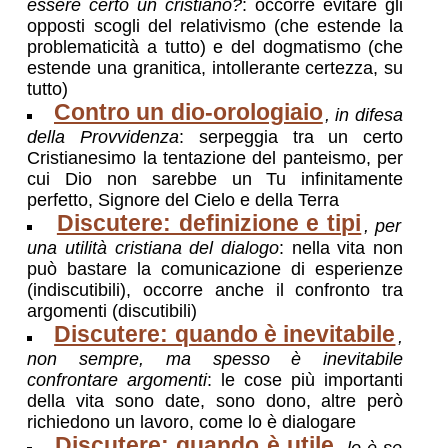
essere certo un cristiano?
: occorre evitare gli
opposti scogli del relativismo (che estende la
problematicità a tutto) e del dogmatismo (che
estende una granitica, intollerante certezza, su
tutto)
Contro un dio-orologiaio
, in difesa
della Provvidenza
: serpeggia tra un certo
Cristianesimo la tentazione del panteismo, per
cui Dio non sarebbe un Tu infinitamente
perfetto, Signore del Cielo e della Terra
Discutere: definizione e tipi
, per
una utilità cristiana del dialogo
: nella vita non
può bastare la comunicazione di esperienze
(indiscutibili), occorre anche il confronto tra
argomenti (discutibili)
Discutere: quando è inevitabile
,
non sempre, ma spesso è inevitabile
confrontare argomenti
: le cose più importanti
della vita sono date, sono dono, altre però
richiedono un lavoro, come lo è dialogare
Discutere: quando è utile
, lo è se