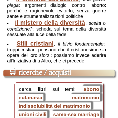
piaga
: argomenti dialogici contro l'aborto:
perché è ragionevole evitarlo, senza guerre
sante e strumentalizzazioni politiche
Il mistero della diversità
, scelta o
condizione?
: scheda sul tema della diversità
sessuale alla luce della fede
Stili cristiani
, il bivio fondamentale
:
troppi cristiani pensano che il cristianesimo sia
opera dei loro sforzi: possiamo invece aderire
all'Iniziativa di u Altro, che ci precede
🛒
ricerche / acquisti
cerca
libri
sui temi:
aborto
eutanasia
matrimonio
indissolubilità del matrimonio
unioni civili
same-sex marriage