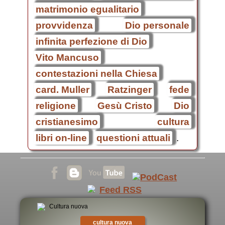
matrimonio egualitario
provvidenza
Dio personale
infinita perfezione di Dio
Vito Mancuso
contestazioni nella Chiesa
card. Muller
Ratzinger
fede
religione
Gesù Cristo
Dio
cristianesimo
cultura
libri on-line
questioni attuali
.
cultura nuova