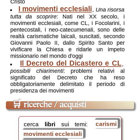
Cristo
I movimenti ecclesiali
, Una risorsa
tutta da scoprire
: Nati nel XX secolo, i
movimenti ecclesiali, come CL, i Focolarini, i
pentecostali, i neo-catecumenali, sono delle
realtà carismatiche laicali, suscitati, secondo
Giovanni Paolo II, dallo Spirito Santo per
vivificare la Chiesa e ridarle un impeto
missionario nel mondo d'oggi
Il Decreto del Dicastero e CL
,
possibili chiarimenti
: problemi relativi al
significato del Decreto che ha reso
obbligatoriamente delimitato il periodo di
presidenza dei movimenti
🛒
ricerche / acquisti
cerca
libri
sui temi:
carismi
movimenti ecclesiali