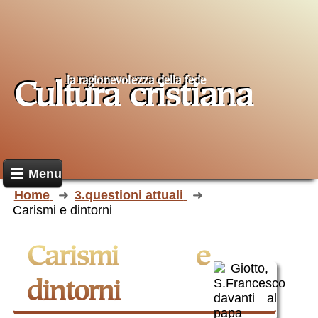
la ragionevolezza della fede
Cultura cristiana
Menu
Home
3.questioni attuali
Carismi e dintorni
Carismi e
dintorni