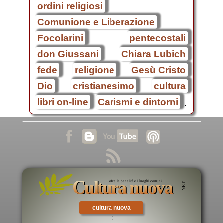
ordini religiosi
Comunione e Liberazione
Focolarini
pentecostali
don Giussani
Chiara Lubich
fede
religione
Gesù Cristo
Dio
cristianesimo
cultura
libri on-line
Carismi e dintorni
.
cultura nuova
::