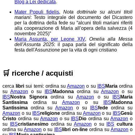
Blog a Lei dedicata
.
Mater Populi fidelis
,
Nota dottrinale su alcuni titoli
mariani
: Testo integrale del documento del Dicastero
per la dottrina della fede su “alcuni titoli mariani riferiti
alla cooperazione di Maria all’opera della salvezza (4
novembre 2025)”
Maria Assunta, per Leone XIV
,
Omelia alla Messa
dell'Assunta 2025
: il papa parla del significato della
festa dell'Assunzione per la vita di ogni cristiano
🛒
ricerche / acquisti
cerca
libri
sui temi:
ordina su
Amazon
o su
IBS
Maria
ordina
su
Amazon
o su
IBS
Madonna
ordina su
Amazon
o su
IBS
Nostra Signora
ordina su
Amazon
o su
IBS
Maria
Santissima
ordina su
Amazon
o su
IBS
Madonna
Santissima
ordina su
Amazon
o su
IBS
fede
ordina su
Amazon
o su
IBS
religione
ordina su
Amazon
o su
IBS
Gesù
Cristo
ordina su
Amazon
o su
IBS
Dio
ordina su
Amazon
o
su
IBS
cristianesimo
ordina su
Amazon
o su
IBS
cultura
ordina su
Amazon
o su
IBS
libri on-line
ordina su
Amazon
o
su
IBS
Maria santissima
.