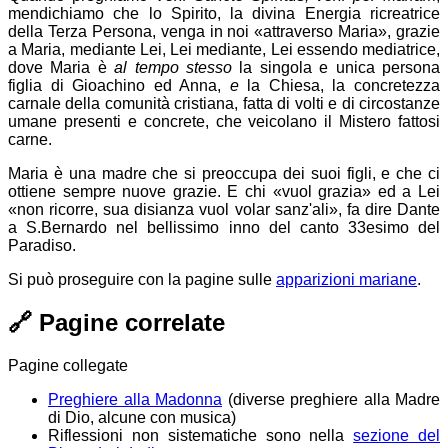
mendichiamo che lo Spirito, la divina Energia ricreatrice
della Terza Persona, venga in noi
attraverso Maria
, grazie
a Maria, mediante Lei, Lei mediante, Lei essendo mediatrice,
dove Maria è
al tempo stesso
la singola e unica persona
figlia di Gioachino ed Anna,
e
la Chiesa, la concretezza
carnale della comunità cristiana, fatta di volti e di circostanze
umane presenti e concrete, che veicolano il Mistero fattosi
carne.
Maria è una madre che si preoccupa dei suoi figli, e che ci
ottiene sempre nuove grazie. E chi «vuol grazia» ed a Lei
«non ricorre, sua disianza vuol volar sanz'ali», fa dire Dante
a S.Bernardo nel bellissimo inno del canto 33esimo del
Paradiso.
Si può proseguire con la pagine sulle
apparizioni mariane
.
🔗
Pagine correlate
Pagine collegate
Preghiere alla Madonna
(diverse preghiere alla Madre
di Dio, alcune con musica)
Riflessioni non sistematiche sono nella
sezione del