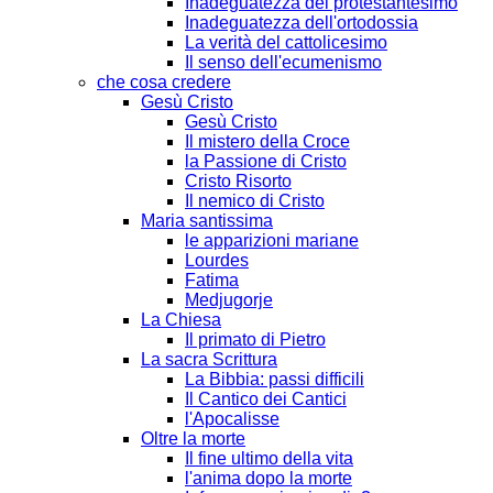
Inadeguatezza del protestantesimo
Inadeguatezza dell'ortodossia
La verità del cattolicesimo
Il senso dell'ecumenismo
che cosa credere
Gesù Cristo
Gesù Cristo
Il mistero della Croce
la Passione di Cristo
Cristo Risorto
Il nemico di Cristo
Maria santissima
le apparizioni mariane
Lourdes
Fatima
Medjugorje
La Chiesa
Il primato di Pietro
La sacra Scrittura
La Bibbia: passi difficili
Il Cantico dei Cantici
l'Apocalisse
Oltre la morte
Il fine ultimo della vita
l'anima dopo la morte