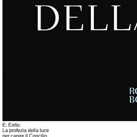
E. Exitu:
La profezia della luce
per capire il Concilio