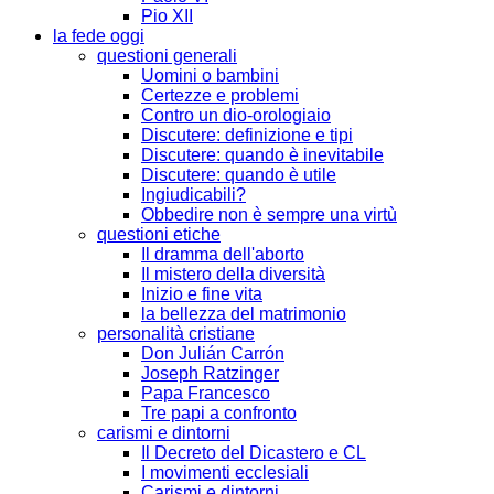
Pio XII
la fede oggi
questioni generali
Uomini o bambini
Certezze e problemi
Contro un dio-orologiaio
Discutere: definizione e tipi
Discutere: quando è inevitabile
Discutere: quando è utile
Ingiudicabili?
Obbedire non è sempre una virtù
questioni etiche
Il dramma dell'aborto
Il mistero della diversità
Inizio e fine vita
la bellezza del matrimonio
personalità cristiane
Don Julián Carrón
Joseph Ratzinger
Papa Francesco
Tre papi a confronto
carismi e dintorni
Il Decreto del Dicastero e CL
I movimenti ecclesiali
Carismi e dintorni