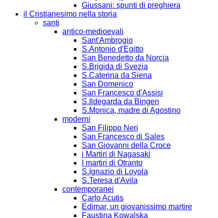
Giussani: spunti di preghiera
il Cristianesimo nella storia
santi
antico-medioevali
Sant'Ambrogio
S.Antonio d'Egitto
San Benedetto da Norcia
S.Brigida di Svezia
S.Caterina da Siena
San Domenico
San Francesco d'Assisi
S.Ildegarda da Bingen
S.Monica, madre di Agostino
moderni
San Filippo Neri
San Francesco di Sales
San Giovanni della Croce
i Martiri di Nagasaki
I martiri di Otranto
S.Ignazio di Loyola
S.Teresa d'Avila
contemporanei
Carlo Acutis
Edimar, un giovanissimo martire
Faustina Kowalska