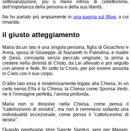
sottovalutazione, più o meno intrisa di collettivismo,
dell'importanza della persona e della sua libertà.
Ne ho parlato più ampiamente in
una pagina sul Blog
, a cui
rimando.
il giusto atteggiamento
Maria da un lato è una singola persona, figlia di Gioachino e
Anna, sposa di Giuseppe, di Nazareth in Palestina, e madre
di Gesù, concepita senza peccato originale, la prima a
credere nella divinità di Cristo, da Lei allevato e poi seguito
con amore e fede, fin sotto la Croce, per poi essere assunta
in Cielo con il suo corpo.
D'altro lato essa è misteriosamente legata alla Chiesa. In un
certo senso Ella
è
la Chiesa, la Chiesa come
Sponsa Verbi
,
ne è l'immagine perfetta, l'anima profonda.
Maria non si dissolve nella Chiesa, come pensa il
“cattolicesimo di sinistra”, ma non è nemmeno soltanto una
individualità eccezionale, come pensa il “cattolicesimo di
destra”.
Quando preghiamo
Veni Sancte Spiritus, veni per Mariam
,