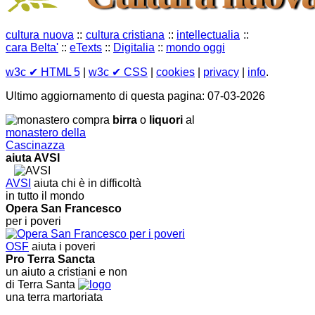
cultura nuova
::
cultura cristiana
::
intellectualia
::
cara Belta'
::
eTexts
::
Digitalia
::
mondo oggi
w3c
✔ HTML 5
|
w3c
✔ CSS
|
cookies
|
privacy
|
info
.
Ultimo aggiornamento di questa pagina: 07-03-2026
compra
birra
o
liquori
al
monastero della
Cascinazza
aiuta AVSI
AVSI
aiuta chi è in difficoltà
in tutto il mondo
Opera San Francesco
per i poveri
OSF
aiuta i poveri
Pro Terra Sancta
un aiuto a cristiani e non
di Terra Santa
una terra martoriata